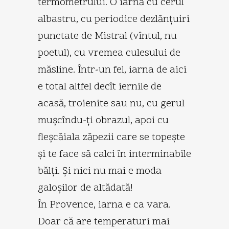
termometrului. O iarnă cu cerul
albastru, cu periodice dezlănţuiri
punctate de Mistral (vîntul, nu
poetul), cu vremea culesului de
măsline. Într-un fel, iarna de aici
e total alt­fel decît iernile de
acasă, troienite sau nu, cu gerul
muşcîndu-ţi obrazul, apoi cu
fleşcăiala zăpezii care se topeşte
şi te face să calci în interminabile
bălţi. Şi nici nu mai e moda
galoşilor de altădată!
În Provence, iarna e ca vara.
Doar că are temperaturi mai