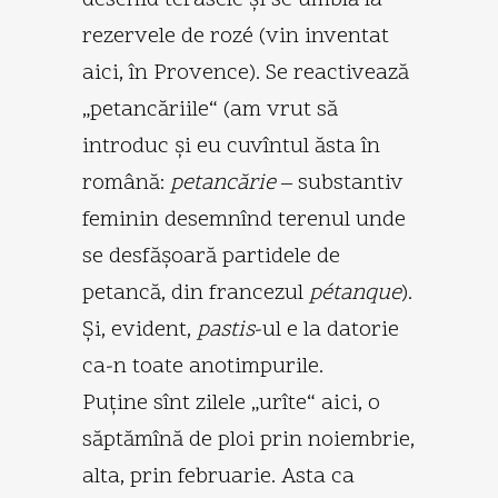
rezervele de rozé (vin inventat
aici, în Provence). Se reactivează
„petancăriile“ (am vrut să
introduc şi eu cuvîntul ăsta în
română:
petancărie
– substantiv
feminin desemnînd terenul unde
se desfăşoară partidele de
petancă, din francezul
pétanque
).
Şi, evident,
pastis
-ul e la datorie
ca-n toate anotimpurile.
Puţine sînt zilele „urîte“ aici, o
săptămînă de ploi prin noiembrie,
alta, prin februarie. Asta ca