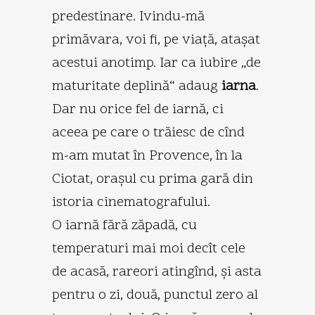
predestinare. Ivindu-mă
primăvara, voi fi, pe viaţă, ataşat
acestui anotimp. Iar ca iubire „de
maturitate deplină“ adaug
iarna
.
Dar nu orice fel de iarnă, ci
aceea pe care o trăiesc de cînd
m-am mutat în Provence, în la
Ciotat, oraşul cu prima gară din
istoria cinematografului.
O iarnă fără zăpadă, cu
temperaturi mai moi decît cele
de acasă, rareori atingînd, şi asta
pentru o zi, două, punctul zero al