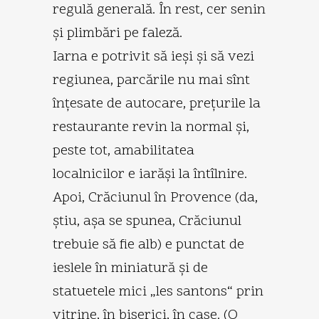
regulă generală. În rest, cer senin
şi plimbări pe faleză.
Iarna e potrivit să ieşi şi să vezi
regiunea, parcările nu mai sînt
înţesate de autocare, preţurile la
restaurante revin la normal şi,
peste tot, amabilitatea
localnicilor e iarăşi la întîlnire.
Apoi, Crăciunul în Pro­vence (da,
ştiu, aşa se spunea, Crăciunul
trebuie să fie alb) e punctat de
ieslele în miniatură şi de
statuetele mici „les santons“ prin
vitrine, în biserici, în case. (O