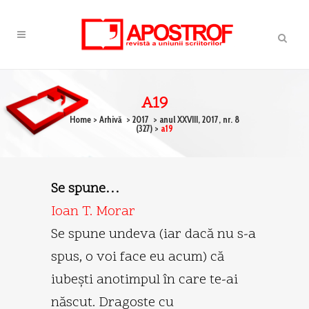
A19
Home
>
Arhivă
>
2017
>
anul XXVIII, 2017, nr. 8
(327)
>
a19
Se spune…
Ioan T. Morar
Se spune undeva (iar dacă nu s-a
spus, o voi face eu acum) că
iubeşti anotimpul în care te-ai
născut. Dragoste cu