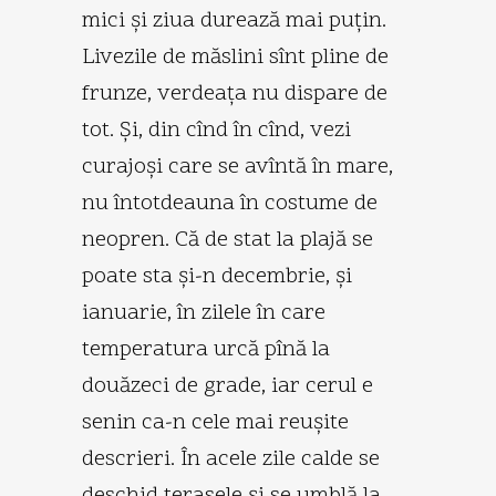
mici şi ziua durează mai puţin.
Livezile de măslini sînt pline de
frunze, verdeaţa nu dispare de
tot. Şi, din cînd în cînd, vezi
curajoşi care se avîntă în mare,
nu întotdeauna în costume de
neopren. Că de stat la plajă se
poate sta şi-n decembrie, şi
ianuarie, în zilele în care
temperatura urcă pînă la
douăzeci de grade, iar cerul e
senin ca-n cele mai reuşite
descrieri. În acele zile calde se
deschid terasele şi se umblă la