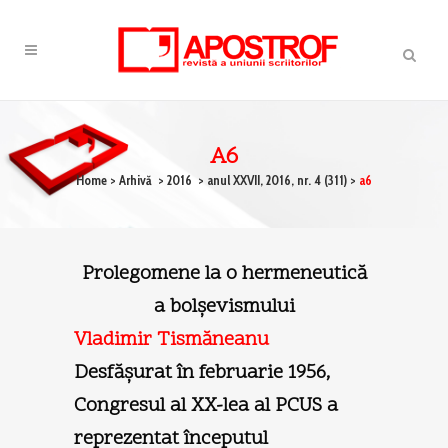
A6
Home
>
Arhivă
>
2016
>
anul XXVII, 2016, nr. 4 (311)
>
a6
Prolegomene la o hermeneutică
a bolşevismului
Vladimir Tismăneanu
Desfăşurat în februarie 1956,
Congresul al XX-lea al PCUS a
reprezentat începutul