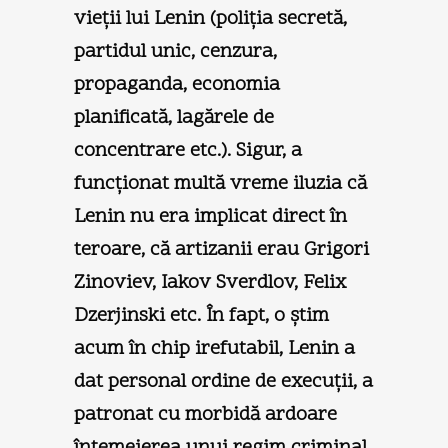
vieţii lui Lenin (poliţia secretă,
partidul unic, cenzura,
propaganda, economia
planificată, lagărele de
concentrare etc.). Sigur, a
funcţionat multă vreme iluzia că
Lenin nu era implicat direct în
teroare, că artizanii erau Grigori
Zinoviev, Iakov Sverdlov, Felix
Dzerjinski etc. În fapt, o ştim
acum în chip irefutabil, Lenin a
dat personal ordine de execuţii, a
patronat cu morbidă ardoare
întemeierea unui regim criminal.