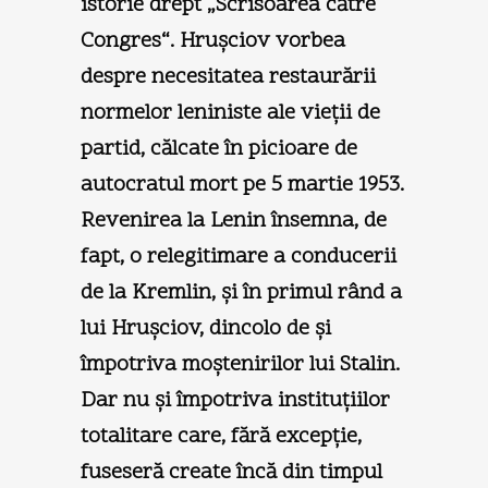
istorie drept „Scrisoarea către
Congres“. Hruşciov vorbea
despre necesitatea restaurării
normelor leniniste ale vieţii de
partid, călcate în picioare de
autocratul mort pe 5 martie 1953.
Revenirea la Lenin însemna, de
fapt, o relegitimare a conducerii
de la Kremlin, şi în primul rând a
lui Hruşciov, dincolo de şi
împotriva moştenirilor lui Stalin.
Dar nu şi împotriva instituţiilor
totalitare care, fără excepţie,
fuseseră create încă din timpul