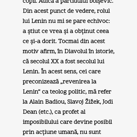
copil. Adică a partidului bolşevic.
Din acest punct de vedere, rolul
lui Lenin nu mi se pare echivoc:
a ştiut ce vrea şi a obţinut ceea
ce şi-a dorit. Tocmai din acest
motiv afirm, în Diavolul în istorie,
că secolul XX a fost secolul lui
Lenin. În acest sens, cei care
preconizează „revenirea la
Lenin“ ca teolog politic, mă refer
la Alain Badiou, Slavoj Žižek, Jodi
Dean (etc.), ca profet al
imposibilului care devine posibil
prin acţiune umană, nu sunt