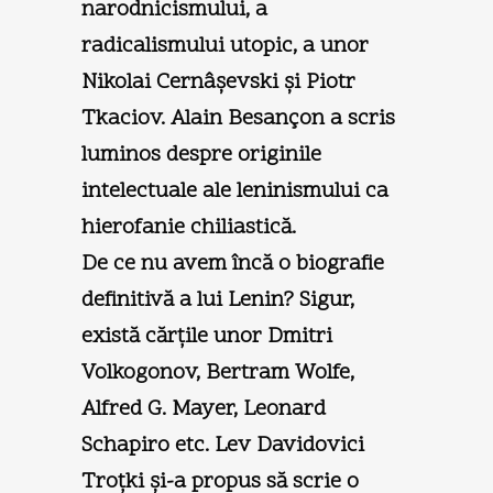
narodnicismului, a
radicalismului utopic, a unor
Nikolai Cernâşevski şi Piotr
Tkaciov. Alain Besançon a scris
luminos despre originile
intelectuale ale leninismului ca
hierofanie chiliastică.
De ce nu avem încă o biografie
definitivă a lui Lenin? Sigur,
există cărţile unor Dmitri
Volkogonov, Bertram Wolfe,
Alfred G. Mayer, Leonard
Schapiro etc. Lev Davidovici
Troţki şi-a propus să scrie o