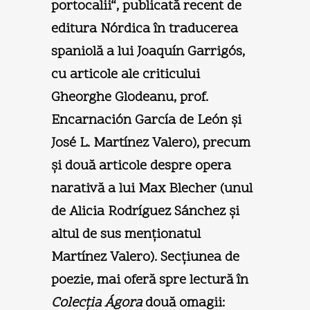
portocalii“, publicată recent de
editura Nórdica în traducerea
spaniolă a lui Joaquín Garrigós,
cu articole ale criticului
Gheorghe Glodeanu, prof.
Encarnación García de León şi
José L. Martínez Valero), precum
şi două articole despre opera
narativă a lui Max Blecher (unul
de Alicia Rodríguez Sánchez şi
altul de sus menţionatul
Martínez Valero). Secţiunea de
poezie, mai oferă spre lectură în
Colecţia Ágora
două omagii: