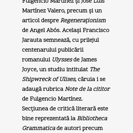
Fulgencio Martínez şi José Luis
Martínez Valero, precum şi un
articol despre
Regeneraţionism
de Angel Abós. Acelaşi Francisco
Jarauta semnează, cu prilejul
centenarului publicării
romanului
Ulysses
de James
Joyce, un studiu intitulat
The
Shipwreck of Ulises
, căruia i se
adaugă rubrica
Note de la cititor
de Fulgencio Martínez.
Secţiunea de critică literară este
bine reprezentată la
Bibliotheca
Grammatica
de autori precum