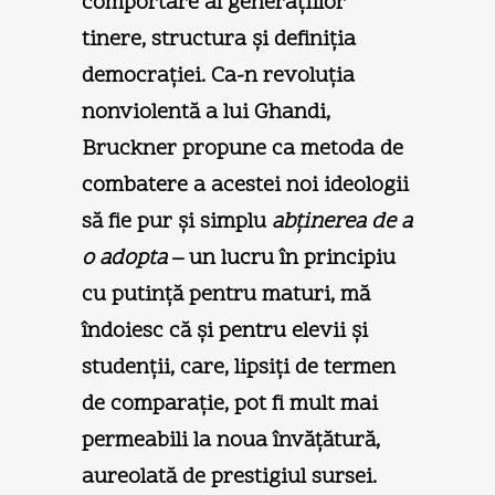
comportare al generaţiilor
tinere, structura şi definiţia
democraţiei. Ca-n­ revoluţia
nonviolentă a lui Ghandi,
Bruckner propune ca metoda de
combatere a acestei noi ideologii
să fie pur şi simplu
abţinerea de a
o adopta
– un lucru în principiu
cu putinţă pentru maturi, mă
îndoiesc că şi pentru elevii şi
studenţii, care, lipsiţi de termen
de comparaţie, pot fi mult mai
permeabili la noua învăţătură,
aureolată de prestigiul sursei.