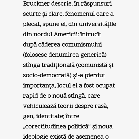
Bruckner descrie, în răspunsuri
scurte şi clare, fenomenul care a
plecat, spune el, din universităţile
din nordul Americii: întrucît
după căderea comunismului
(folosesc denumirea generică)
stînga tradiţională (comunistă şi
socio-democrată) şi-a pierdut
importanţa, locul ei a fost ocupat
rapid de o nouă stîngă, care
vehiculează teorii despre rasă,
gen, identitate; între
„corectitudinea politică“ şi noua
ideologie există de asemenea o