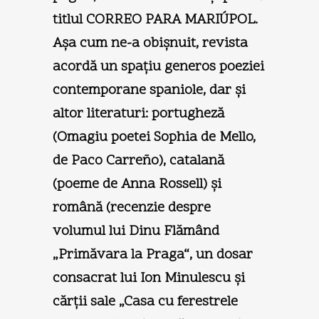
titlul CORREO PARA MARIÚPOL.
Aşa cum ne-a obişnuit, revista
acordă un spaţiu generos poeziei
contemporane spaniole, dar şi
altor literaturi: portugheză
(Omagiu poetei Sophia de Mello,
de Paco Carreño), catalană
(poeme de Anna Rossell) şi
română (recenzie despre
volumul lui Dinu Flămând
„Primăvara la Praga“, un dosar
consacrat lui Ion Minulescu şi
cărţii sale „Casa cu ferestrele