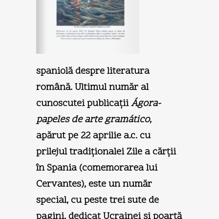
spaniolă despre literatura
română. Ultimul număr al
cunoscutei publicaţii
Ágora-
papeles de arte gramático
,
apărut pe 22 aprilie a.c. cu
prilejul tradiţionalei Zile a cărţii
în Spania (comemorarea lui
Cervantes), este un număr
special, cu peste trei sute de
pagini, dedicat Ucrainei şi poartă