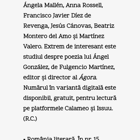
Ángela Mallén, Anna Rossell,
Francisco Javier Díez de
Revenga, Jesús Cánovas, Beatriz
Montero del Amo şi Martínez
Valero. Extrem de interesant este
studiul despre poezia lui Ángel
González, de Fulgencio Martínez,
editor şi director al
Ágora.
Numărul în variantă digitală este
disponibil, gratuit, pentru lectură
pe platformele Calameo şi Issuu.
(R.C.)
• România literară. În nr. 15,