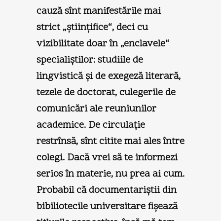
cauză sînt manifestările mai
strict „ştiinţifice“, deci cu
vizibilitate doar în „enclavele“
specialiştilor: studiile de
lingvistică şi de exegeză literară,
tezele de doctorat, culegerile de
comunicări ale reuniunilor
academice. De circulaţie
restrînsă, sînt citite mai ales între
colegi. Dacă vrei să te informezi
serios în materie, nu prea ai cum.
Probabil că documentariştii din
bibiliotecile universitare fişează