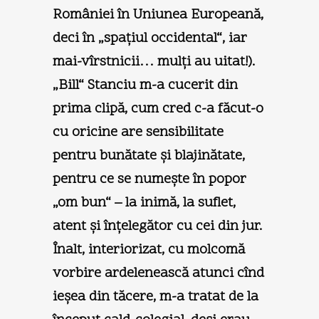
României în Uniunea Europeană,
deci în „spaţiul occidental“, iar
mai-vîrstnicii… mulţi au uitat!).
„Bill“ Stanciu m-a cucerit din
prima clipă, cum cred c-a făcut-o
cu oricine are sensibilitate
pentru bunătate şi blajinătate,
pentru ce se numeşte în popor
„om bun“ – la inimă, la suflet,
atent şi înţelegător cu cei din jur.
Înalt, interiorizat, cu molcomă
vorbire ardelenească atunci cînd
ieşea din tăcere, m-a tratat de la