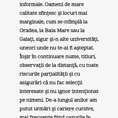
informale. Oameni de mare
calitate sfinţesc şi locuri mai
marginale, cum se-ntîmplă la
Oradea, la Baia Mare sau la
Galaţi, sigur şi-n alte universităţi,
uneori unde nu te-ai fi aşteptat.
Înşir în continuare nume, titluri,
observaţii de la distanţă, cu toate
riscurile parţialităţii şi cu
asigurări că nu fac selecţii
interesate şi nu ignor intenţionat
pe nimeni. De-a lungul anilor am
putut urmări şi cariere cursive,
mai frecvente fiind cazurile în