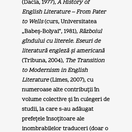
(Dacia, 1977),
A History of
English Literature – From Pater
to Wells
(curs, Universitatea
„Babeş-Bolyai“, 1981),
Războiul
gîndului cu literele. Eseuri de
literatură engleză şi americană
(Tribuna, 2004),
The Transition
to Modernism in English
Literature
(Limes, 2007), cu
numeroase alte contribuţii în
volume colective şi în culegeri de
studii, la care s-au adăugat
prefeţele însoţitoare ale
inombrabilelor traduceri (doar o