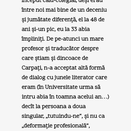
început cald-colegial, deşi erau
între noi mai bine de un deceniu
şi jumătate diferenţă, el la 48 de
ani şi-un pic, eu la 33 abia
împliniţi. De pe-atunci un mare
profesor şi traducător despre
care ştiam şi dincoace de
Carpaţi, n-a acceptat altă formă
de dialog cu junele literator care
eram (în Universitate urma să
intru abia în toamna acelui an…)
decît la persoana a doua
singular, „tutuindu-ne“, şi nu ca
„deformaţie profesională“,