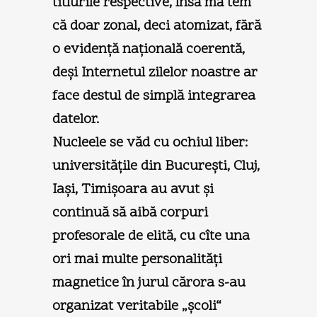
titlurile respective, însă mă tem
că doar zonal, deci atomizat, fără
o evidenţă naţională coerentă,
deşi Internetul zilelor noastre ar
face destul de simplă integrarea
datelor.
Nucleele se văd cu ochiul liber:
universităţile din Bucureşti, Cluj,
Iaşi, Timişoara au avut şi
continuă să aibă corpuri
profesorale de elită, cu cîte una
ori mai multe personalităţi
magnetice în jurul cărora s-au
organizat veritabile „şcoli“