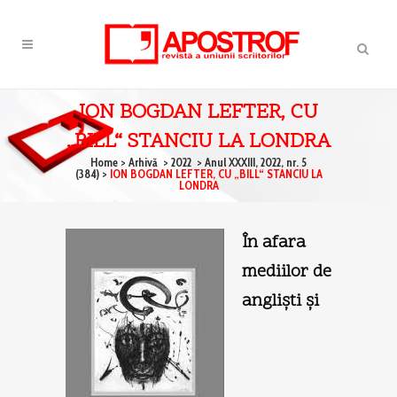
ION BOGDAN LEFTER, CU
„BILL“ STANCIU LA LONDRA
Home
>
Arhivă
>
2022
>
Anul XXXIII, 2022, nr. 5
(384)
>
ION BOGDAN LEFTER, CU „BILL“ STANCIU LA
LONDRA
În afara
mediilor de
anglişti şi