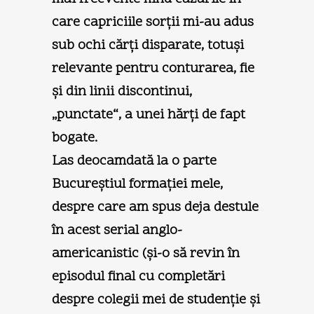
care capriciile sorţii mi-au adus
sub ochi cărţi disparate, totuşi
relevante pentru conturarea, fie
şi din linii discontinui,
„punctate“, a unei hărţi de fapt
bogate.
Las deocamdată la o parte
Bucureştiul formaţiei mele,
despre care am spus deja destule
în acest serial anglo-
americanistic (şi-o să revin în
episodul final cu completări
despre colegii mei de studenţie şi