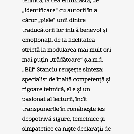
tehnică, la cea entuziastă, de
„identificare“ cu autorii în a
căror „piele“ unii dintre
traducătorii lor intră benevol şi
emoţionaţi, de la fidelitatea
strictă la modularea mai mult ori
mai puţin „trădătoare“ ş.a.m.d.
„Bill“ Stanciu reuşeşte sinteza:
specialist de înaltă competenţă şi
rigoare tehnică, el e şi un
pasionat al lecturii, încît
transpunerile în româneşte ies
deopotrivă sigure, temeinice şi
simpatetice ca nişte declaraţii de