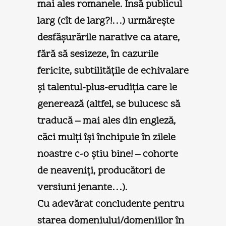
mai ales romanele. Însă publicul
larg (cît de larg?!…) urmăreşte
desfăşurările narative ca atare,
fără să sesizeze, în cazurile
fericite, subtilităţile de echivalare
şi talentul-plus-erudiţia care le
generează (altfel, se bulucesc să
traducă – mai ales din engleză,
căci mulţi îşi închipuie în zilele
noastre c-o ştiu bine! – cohorte
de neaveniţi, producători de
versiuni jenante…).
Cu adevărat concludente pentru
starea domeniului/domeniilor în