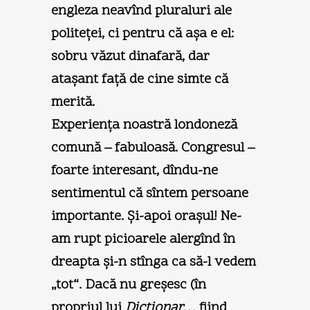
engleza neavînd pluraluri ale
politeţei, ci pentru că aşa e el:
sobru văzut dinafară, dar
ataşant faţă de cine simte că
merită.
Experienţa noastră londoneză
comună – fabuloasă. Congresul –
foarte interesant, dîndu-ne
sentimentul că sîntem persoane
importante. Şi-apoi oraşul! Ne-
am rupt picioarele alergînd în
dreapta şi-n stînga ca să-l vedem
„tot“. Dacă nu greşesc (în
propriul lui
Dicţionar…
fiind