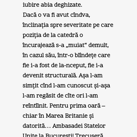
iubire abia deghizate.
Dacă o va fi avut cîndva,
înclinaţia spre severitate pe care
poziţia de la catedră o
încurajează s-a „muiat“ demult,
în cazul său, într-o blîndeţe care
fie i-a fost de la-nceput, fie i-a
devenit structurală. Aşa l-am
simţit cînd l-am cunoscut şi-aşa
l-am regăsit de cîte ori l-am
reîntîlnit. Pentru prima oară –
chiar în Marea Britanie şi
datorită… Ambasadei Statelor
Unite la Bucureşti! Trecuseră