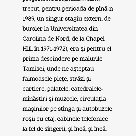
trecut, pentru perioada de pînă-n
1989, un singur stagiu extern, de
bursier la Universitatea din
Carolina de Nord, de la Chapel
Hill, în 1971-1972), era şi pentru el
prima descindere pe malurile
Tamisei, unde ne aşteptau
faimoasele pieţe, străzi şi
cartiere, palatele, catedralele-
mînăstiri şi muzeele, circulaţia
maşinilor pe stînga şi autobuzele
roşii cu etaj, cabinele telefonice
la fel de sîngerii, şi încă, şi încă.