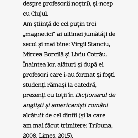
despre profesorii noştri), şi-ncep
cu Clujul.
Am ştiinţă de cel puţin trei
„magnetici“ ai ultimei jumătăţi de
secol şi mai bine: Virgil Stanciu,
Mircea Borcilă şi Liviu Cotrău.
Înaintea lor, alături şi după ei –
profesori care i-au format şi foşti
studenţi rămaşi la catedră,
prezenţi cu toţii în
Dicţionarul de
anglişti şi americanişti români
alcătuit de cel dintîi (şi la care
am mai făcut trimitere: Tribuna,
2008, Limes, 2015).