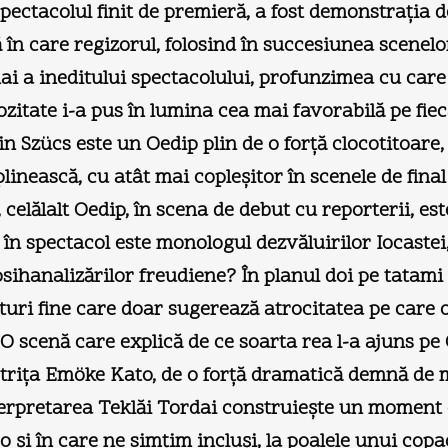
ectacolul finit de premieră, a fost demonstraţia de
 în care regizorul, folosind în succesiunea scenelo
ai a ineditului spectacolului, profunzimea cu care e
ozitate i-a pus în lumina cea mai favorabilă pe fiec
vin Szücs este un Oedip plin de o forţă clocotitoare
inească, cu atât mai copleşitor în scenele de final
 celălalt Oedip, în scena de debut cu reporterii, est
 spectacol este monologul dezvăluirilor Iocastei, a
hanalizărilor freudiene? În planul doi pe tatami ş
uri fine care doar sugerează atrocitatea pe care o i
 O scenă care explică de ce soarta rea l-a ajuns pe
e actriţa Emöke Kato, de o forţă dramatică demnă d
erpretarea Teklăi Tordai construieşte un moment de
eo şi în care ne simţim incluşi, la poalele unui co