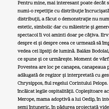
Pentru mine, mai interesant poate decât sp
numi-o repetiţie cu distribuţie încrucişată
distribuţii, a făcut o demonstraţie nu num
estetic, simbolic dar cu măiestrie şi gener
spectacol îi voi aminti doar pe câţiva. Er
despre el şi despre ceea ce urmează să împl
vedea cei lipsiţi de lumină. Balázs Bodolai,
ce spune şi ce urmăreşte. Moment de vârf în
Povestea are loc pe canapea, canapeaua psi
adăugată de regizor şi interpretată cu gest
Chrysippos, fiul regelui Corintului Pelops.
încălcat legile ospitalităţii. Copleşitoar
Merope, mama adoptivă a lui Oedip, în int
semi întuneric, în pădurea proiectată vid