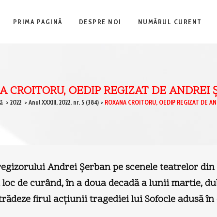
PRIMA PAGINĂ
DESPRE NOI
NUMĂRUL CURENT
 CROITORU, OEDIP REGIZAT DE ANDREI
ă
>
2022
>
Anul XXXIII, 2022, nr. 5 (384)
>
ROXANA CROITORU, OEDIP REGIZAT DE AN
regizorului Andrei Şerban pe scenele teatrelor d
t loc de curând, în a doua decadă a lunii martie, 
trădeze firul acţiunii tragediei lui Sofocle adusă 