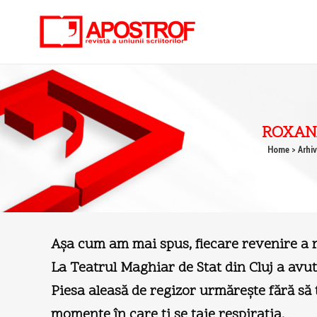
ROXANA
Home
>
Arhiv
Aşa cum am mai spus, fiecare revenire a 
La Teatrul Maghiar de Stat din Cluj a avu
Piesa aleasă de regizor urmăreşte fără să 
momente în care ţi se taie respiraţia.