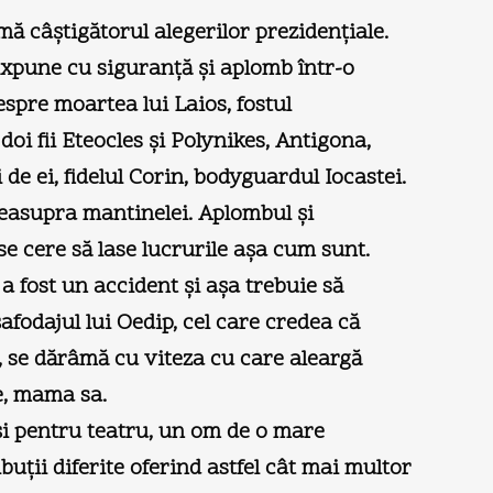
mă câştigătorul alegerilor prezidenţiale.
 expune cu siguranţă şi aplomb într-o
espre moartea lui Laios, fostul
doi fii Eteocles şi Polynikes, Antigona,
de ei, fidelul Corin, bodyguardul Iocastei.
deasupra mantinelei. Aplombul şi
se cere să lase lucrurile aşa cum sunt.
a fost un accident şi aşa trebuie să
afodajul lui Oedip, cel care credea că
, se dărâmă cu viteza cu care aleargă
e, mama sa.
 şi pentru teatru, un om de o mare
uţii diferite oferind astfel cât mai multor