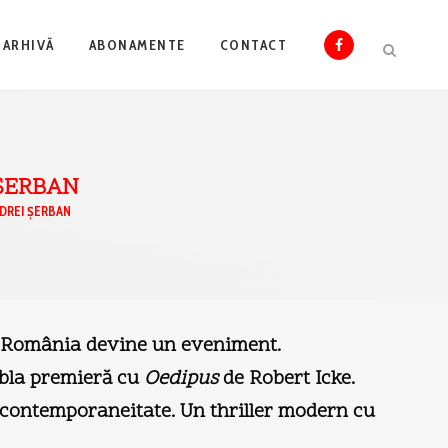
ARHIVĂ
ABONAMENTE
CONTACT
 ŞERBAN
DREI ŞERBAN
in România devine un eveniment.
dubla premieră cu
Oedipus
de Robert Icke.
în contemporaneitate. Un thriller modern cu