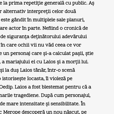
 la prima repetiţie generală cu public. Aş
r alternativ interpreţii celor două
ste gândit în multiplele sale planuri,
are actor în parte. Nefiind o cronică de
, de siguranţa deţinătorului adevărului
 în care ochii vii nu văd ceea ce vor
e un personaj care şi-a calculat paşii, ştie
 mariajului ei cu Laios şi a morţii lui.
i la duş Laios tânăr, într-o scenă
storiseşte Iocasta, îl violeză pe
 Oedip. Laios a fost blestemat pentru că a
e marile tragediene. După cum personajul,
 mare intensitate şi sensibilitate. În
pac Merope descoperă un nou născut, pe