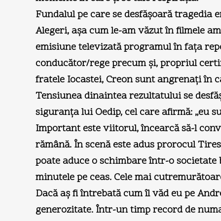
Fundalul pe care se desfăşoară tragedia ero
Alegeri, aşa cum le-am văzut în filmele am
emisiune televizată programul în faţa repor
conducător/rege precum şi, propriul certifi
fratele Iocastei, Creon sunt angrenaţi în c
Tensiunea dinaintea rezultatului se desfă
siguranţa lui Oedip, cel care afirmă: „eu s
Important este viitorul, încearcă să-l conv
rămână. În scenă este adus prorocul Tiresia
poate aduce o schimbare într-o societate 
minutele pe ceas. Cele mai cutremurătoare
Dacă aş fi întrebată cum îl văd eu pe Andr
generozitate. Într-un timp record de numai