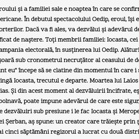
ului şi a familiei sale e noaptea în care se confir
ericane. În debutul spectacolului Oedip, eroul, îşi
terilor. Dacă va fi ales, va dezvălui şi adevărul d
cat de naştere. Toţi membrii familiei: Iocasta, cei 
ampania electorală, în susţinerea lui Oedip. Alături 
şoară sub cronometrul necruţător al ceasului de 
unt eu“ începe să se clatine din momentul în care i 
ingă Iocasta, trecutul e departe. Moartea lui Laios 
s. Şi din acest moment al dezvăluirii încifrate, eş
bolnavă, poate impune adevărul de care este sigur
 dezvăluiri sub presiune i le fac Iocasta şi Merop
ei Şerban, aş spune: un creator care trăieşte prin
 cinci săptămâni regizorul a lucrat cu două distrib