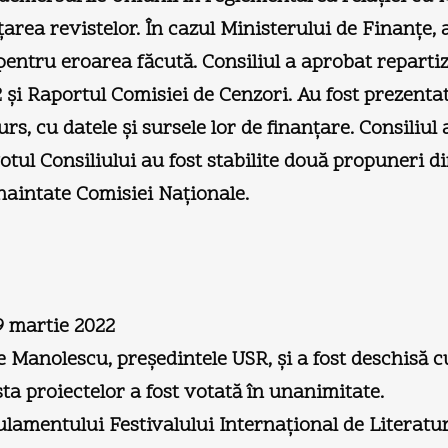
nţarea revistelor. În cazul Ministerului de Finanţe
pentru eroarea făcută. Consiliul a aprobat reparti
şi Raportul Comisiei de Cenzori. Au fost prezentate 
urs, cu datele şi sursele lor de finanţare. Consiliu
votul Consiliului au fost stabilite două propuneri
înaintate Comisiei Naţionale.
9 martie 2022
 Manolescu, preşedintele USR, şi a fost deschisă c
ta proiectelor a fost votată în unanimitate.
ulamentului Festivalului Internaţional de Literatu