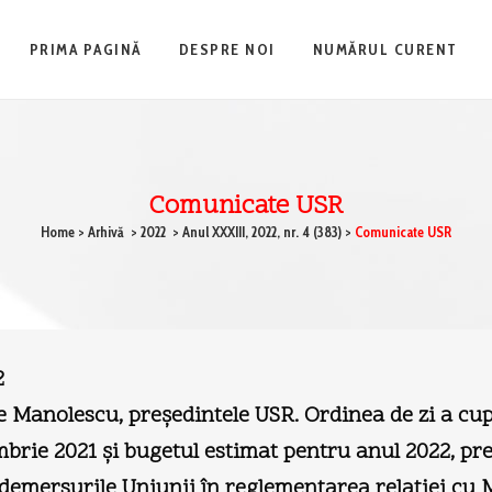
PRIMA PAGINĂ
DESPRE NOI
NUMĂRUL CURENT
Comunicate USR
Home
>
Arhivă
>
2022
>
Anul XXXIII, 2022, nr. 4 (383)
>
Comunicate USR
2
e Manolescu, preşedintele USR. Ordinea de zi a cup
embrie 2021 şi bugetul estimat pentru anul 2022, pr
demersurile Uniunii în reglementarea relaţiei cu M