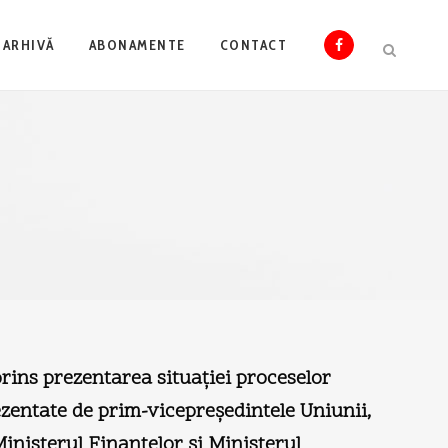
ARHIVĂ
ABONAMENTE
CONTACT
rins prezentarea situaţiei proceselor
ezentate de prim-vicepreşedintele Uniunii,
inisterul Finanţelor şi Ministerul