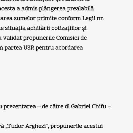
, acesta a admis plângerea prealabilă
zarea sumelor primite conform Legii nr.
situaţia achitării cotizaţiilor şi
l a validat propunerile Comisiei de
 din partea USR pentru acordarea
u prezentarea – de către dl Gabriel Chifu –
ră „Tudor Arghezi“, propunerile acestui