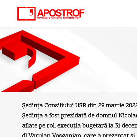
Şedinţa Consiliului USR din 29 martie 202
Şedinţa a fost prezidată de domnul Nicola
aflate pe rol, execuţia bugetară la 31 dec
dl Varujan Vosganian, care a prezentat şi 