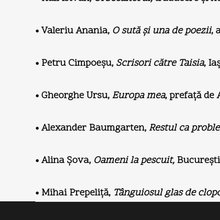
• Valeriu Anania,
O sută şi una de poezii
, 
• Petru Cimpoeşu,
Scrisori către Taisia
, Ia
• Gheorghe Ursu,
Europa mea
, prefaţă de
• Alexander Baumgarten,
Restul ca proble
• Alina Şova,
Oameni la pescuit,
Bucureşti:
• Mihai Prepeliţă,
Tânguiosul glas de clo