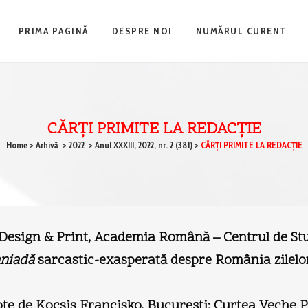
PRIMA PAGINĂ
DESPRE NOI
NUMĂRUL CURENT
CĂRŢI PRIMITE LA REDACŢIE
Home
>
Arhivă
>
2022
>
Anul XXXIII, 2022, nr. 2 (381)
>
CĂRŢI PRIMITE LA REDACŢIE
a Design & Print, Academia Română – Centrul de Stu
aniadă
sarcastic-exasperată despre România zilelo
te de Kocsis Francisko, Bucureşti: Curtea Veche P