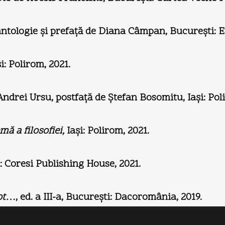
antologie şi prefaţă de Diana Câmpan, Bucureşti: E
şi: Polirom, 2021.
 Andrei Ursu, postfaţă de Ştefan Bosomitu, Iaşi: Pol
mă a filosofiei,
Iaşi: Polirom, 2021.
 Coresi Publishing House, 2021.
pot…
, ed. a III-a, Bucureşti: Dacoromânia, 2019.