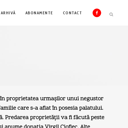
ARHIVĂ
ABONAMENTE
CONTACT
, în proprietatea urmaşilor unui negustor
familie care s-a aflat în posesia palatului.
ă. Predarea proprietăţii va fi făcută peste
şi anume donaţia Virgil Cioflec. Alte