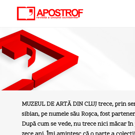
MUZEUL DE ARTĂ DIN CLUJ
trece, prin se
sibian, pe numele său Roşca, fost partener
După cum se vede, nu trece nici măcar în 
zece ani. Îmi amintesc că o parte a colecţi