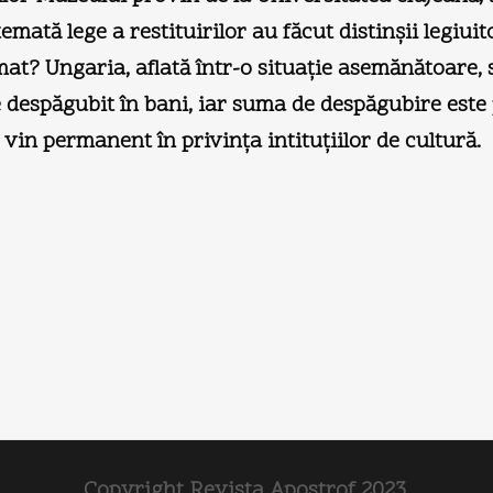
mată lege a restituirilor au făcut distinşii legiuito
rămat? Ungaria, aflată într-o situaţie asemănătoare,
te despăgubit în bani, iar suma de despăgubire este
 vin permanent în privinţa intituţiilor de cultură.
Copyright Revista Apostrof 2023.