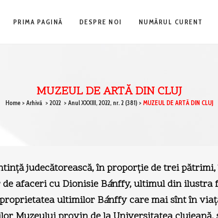
PRIMA PAGINĂ
DESPRE NOI
NUMĂRUL CURENT
MUZEUL DE ARTĂ DIN CLUJ
Home
>
Arhivă
>
2022
>
Anul XXXIII, 2022, nr. 2 (381)
>
MUZEUL DE ARTĂ DIN CLUJ
ntinţă judecătorească, în proporţie de trei pătrimi
 de afaceri cu Dionisie B
á
nffy, ultimul din ilustra 
proprietatea ultimilor B
á
nffy care mai sînt în viaţ
ilor Muzeului provin de la Universitatea clujeană, 