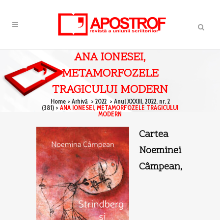
ANA IONESEI,
METAMORFOZELE
TRAGICULUI MODERN
Home
>
Arhivă
>
2022
>
Anul XXXIII, 2022, nr. 2
(381)
>
ANA IONESEI, METAMORFOZELE TRAGICULUI
MODERN
Cartea
Noeminei
Câmpean,