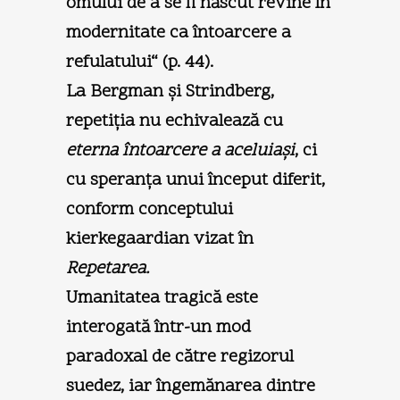
omului de a se fi născut revine în
modernitate ca întoarcere a
refulatului“ (p. 44).
La Bergman şi Strindberg,
repetiţia nu echivalează cu
eterna întoarcere a aceluiaşi
, ci
cu speranţa unui început diferit,
conform conceptului
kierkegaardian vizat în
Repetarea.
Umanitatea tragică este
interogată într-un mod
paradoxal de către regizorul
suedez, iar îngemănarea dintre