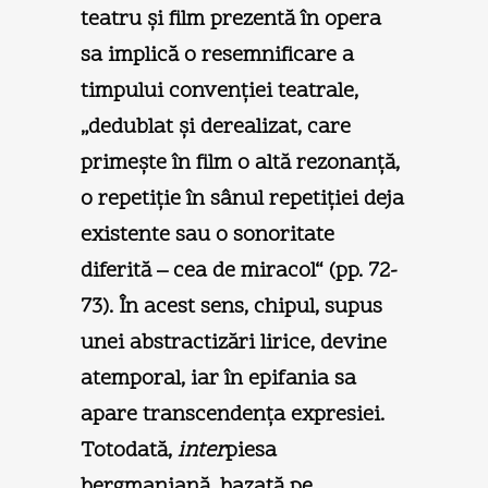
teatru şi film prezentă în opera
sa implică o resemnificare a
timpului convenţiei teatrale,
„dedublat şi derealizat, care
primeşte în film o altă rezonanţă,
o repetiţie în sânul repetiţiei deja
existente sau o sonoritate
diferită – cea de miracol“ (pp. 72-
73). În acest sens, chipul, supus
unei abstractizări lirice, devine
atemporal, iar în epifania sa
apare transcendenţa expresiei.
Totodată,
inter
piesa
bergmaniană, bazată pe