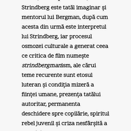
Strindberg este tatăl imaginar şi
mentorul lui Bergman, după cum
acesta din urmă este interpretul
lui Strindberg, iar procesul
osmozei culturale a generat ceea
ce critica de film numeşte
strindbergman
ism, ale cărui
teme recurente sunt etosul
luteran şi condiţia mizeră a
fiinţei umane, prezenţa tatălui
autoritar, permanenta
deschidere spre copilărie, spiritul
rebel juvenil şi criza nesfârşită a