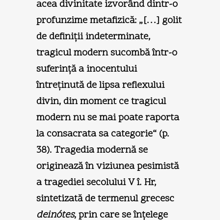
acea divinitate izvorând dintr-o
profunzime metafizică: „[…] golit
de definiţii indeterminate,
tragicul modern sucombă într-o
suferinţă a inocentului
întreţinută de lipsa reflexului
divin, din moment ce tragicul
modern nu se mai poate raporta
la consacrata sa categorie“ (p.
38). Tragedia modernă se
originează în viziunea pesimistă
a tragediei secolului V î. Hr,
sintetizată de termenul grecesc
deinótes
, prin care se înţelege