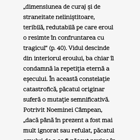
„dimensiunea de curaj şi de
straneitate neliniştitoare,
teribilă, redutabilă pe care eroul
o resimte în confruntarea cu
tragicul“ (p. 40). Vidul descinde
din interiorul eroului, ba chiar îl
condamnă la repetiţia eternă a
eşecului. În această constelaţie
catastrofică, păcatul originar
suferă o mutaţie semnificativă.
Potrivit Noeminei Câmpean,
„dacă până în prezent a fost mai
mult ignorat sau refulat, păcatul