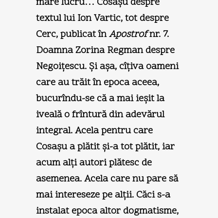
mare lucru… Cosaşu despre
textul lui Ion Vartic, tot despre
Cerc, publicat în
Apostrof
nr. 7.
Doamna Zorina Regman despre
Negoiţescu. Şi aşa, cîţiva oameni
care au trăit în epoca aceea,
bucurîndu-se că a mai ieşit la
iveală o frîntură din adevărul
integral. Acela pentru care
Cosaşu a plătit şi-a tot plătit, iar
acum alţi autori plătesc de
asemenea. Acela care nu pare să
mai intereseze pe alţii. Căci s-a
instalat epoca altor dogmatisme,