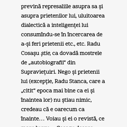
prevină represaliile asupra sa şi
asupra prietenilor lui, uluitoarea
dialectică a inteligenţei lui
consumîndu-se în încercarea de
a-şi feri prietenii etc., etc. Radu
Cosaşu
ştie
, ca dovadă mostrele
de „autobiografii“ din
Supravieţuiri. Nego şi prietenii
lui (excepţie, Radu Stanca, care a
„citit“ epoca mai bine ca ei şi
înaintea lor) nu ştiau nimic,
credeau că e oarecum ca
înainte… Voiau şi ei o revistă, ce