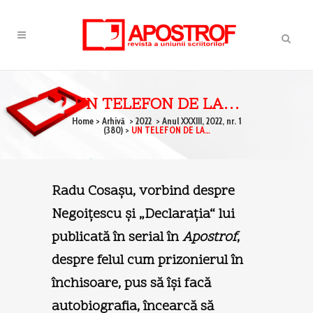
UN TELEFON DE LA…
Home
>
Arhivă
>
2022
>
Anul XXXIII, 2022, nr. 1
(380)
>
UN TELEFON DE LA…
Radu Cosaşu
, vorbind despre
Negoiţescu şi „Declaraţia“ lui
publicată în serial în
Apostrof
,
despre felul cum prizonierul în
închisoare, pus să îşi facă
autobiografia, încearcă să