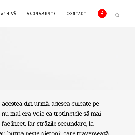
ARHIVĂ
ABONAMENTE
CONTACT
e, acestea din urmă, adesea culcate pe
că nu mai era voie ca trotinetele să mai
 fac încet. Iar străzile secundare, la
dau buzna peste pietonii care traversează,