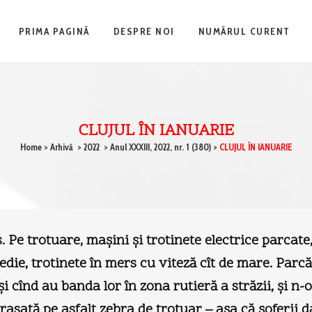
PRIMA PAGINĂ
DESPRE NOI
NUMĂRUL CURENT
CLUJUL ÎN IANUARIE
Home
>
Arhivă
>
2022
>
Anul XXXIII, 2022, nr. 1 (380)
>
CLUJUL ÎN IANUARIE
. Pe trotuare, maşini şi trotinete electrice parcat
 medie, trotinete în mers cu viteză cît de mare. Par
şi cînd au banda lor în zona rutieră a străzii, şi n-o
rasată pe asfalt zebra de trotuar – aşa că şoferii 