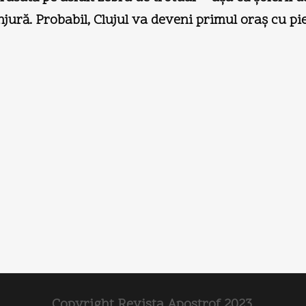
înjură. Probabil, Clujul va deveni primul oraş cu pi
Copyright Revista Apostrof 2023.