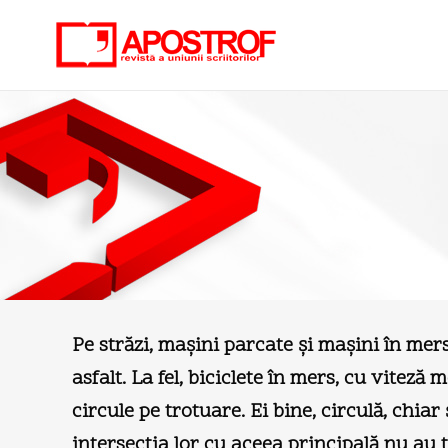
Pe străzi, maşini parcate şi maşini în mers
asfalt. La fel, biciclete în mers, cu viteză
circule pe trotuare. Ei bine, circulă, chiar 
intersecţia lor cu aceea principală nu au t