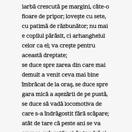
iarbă crescută pe margini, câte-o
floare de pripor; loveşte cu sete,
cu patimă de răzbunător; nu mai
e copilul părăsit, ci arhanghelul
celor ca el; va creşte pentru
această dreptate;
se duce spre zarea din care mai
demult a venit ceva mai bine
îmbrăcat de la oraş, se duce spre
gara mică a aşezării de pe pustă,
se duce să vadă locomotiva de
care s-a îndrăgostit fără scăpare;
atât de tare că peste ani se va