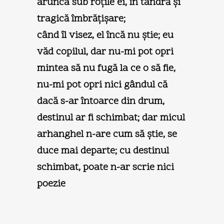
arunca sub roţile ei, în tandră şi
tragică îmbrăţişare;
când îl visez, el încă nu ştie; eu
văd copilul, dar nu-mi pot opri
mintea să nu fugă la ce o să fie,
nu-mi pot opri nici gândul că
dacă s-ar întoarce din drum,
destinul ar fi schimbat; dar micul
arhanghel n-are cum să ştie, se
duce mai departe; cu destinul
schimbat, poate n-ar scrie nici
poezie