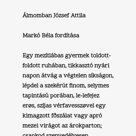
Álmomban József Attila
Markó Béla fordítása
Egy mezítlábas gyermek toldott-
foldott ruhában, tikkasztó nyári
napon átvág a végtelen síkságon,
lépdel a szekérút finom, selymes
tapintású porában, le-lefejez
erøs, szíjas vérfavesszøvel egy
kimagzott fðszálat vagy apró
mezei virágot az árokparton;
csapkod szenvedélyesen,