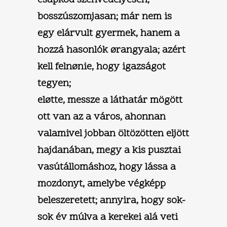
bosszúszomjasan; már nem is
egy elárvult gyermek, hanem a
hozzá hasonlók ørangyala; azért
kell felnønie, hogy igazságot
tegyen;
eløtte, messze a láthatár mögött
ott van az a város, ahonnan
valamivel jobban öltözötten eljött
hajdanában, megy a kis pusztai
vasútállomáshoz, hogy lássa a
mozdonyt, amelybe végképp
beleszeretett; annyira, hogy sok-
sok év múlva a kerekei alá veti