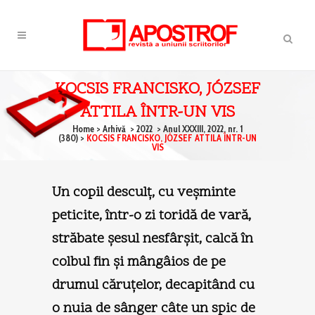
KOCSIS FRANCISKO, JÓZSEF
ATTILA ÎNTR-UN VIS
Home
>
Arhivă
>
2022
>
Anul XXXIII, 2022, nr. 1
(380)
>
KOCSIS FRANCISKO, JÓZSEF ATTILA ÎNTR-UN
VIS
Un copil desculţ, cu veşminte
peticite, într-o zi toridă de vară,
străbate şesul nesfârşit, calcă în
colbul fin şi mângâios de pe
drumul căruţelor, decapitând cu
o nuia de sânger câte un spic de