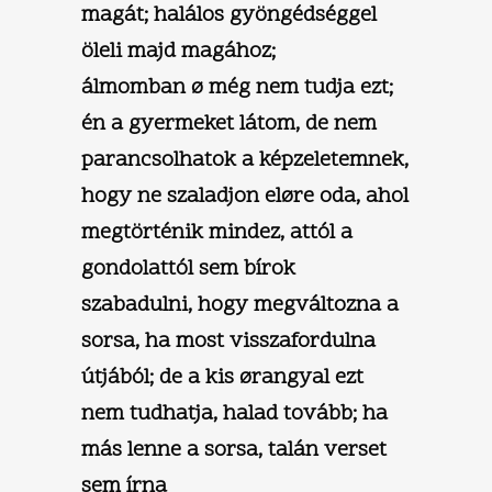
magát; halálos gyöngédséggel
öleli majd magához;
álmomban ø még nem tudja ezt;
én a gyermeket látom, de nem
parancsolhatok a képzeletemnek,
hogy ne szaladjon eløre oda, ahol
megtörténik mindez, attól a
gondolattól sem bírok
szabadulni, hogy megváltozna a
sorsa, ha most visszafordulna
útjából; de a kis ørangyal ezt
nem tudhatja, halad tovább; ha
más lenne a sorsa, talán verset
sem írna