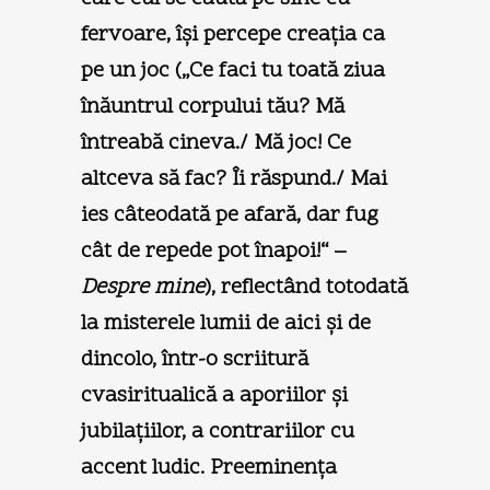
fervoare, îşi percepe creaţia ca
pe un joc („Ce faci tu toată ziua
înăuntrul corpului tău? Mă
întreabă cineva./ Mă joc! Ce
altceva să fac? Îi răspund./ Mai
ies câteodată pe afară, dar fug
cât de repede pot înapoi!“ –
Despre mine
), reflectând totodată
la misterele lumii de aici şi de
dincolo, într-o scriitură
cvasiritualică a aporiilor şi
jubilaţiilor, a contrariilor cu
accent ludic. Preeminenţa