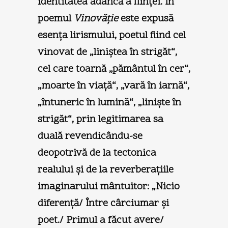
identitatea adâncă a fiinţei. În
poemul
Vinovăţie
este expusă
esenţa lirismului, poetul fiind cel
vinovat de „liniştea în strigăt“,
cel care toarnă „pământul în cer“,
„moarte în viaţă“, „vară în iarnă“,
„întuneric în lumină“, „linişte în
strigăt“, prin legitimarea sa
duală revendicându-se
deopotrivă de la tectonica
realului şi de la reverberaţiile
imaginarului mântuitor: „Nicio
diferenţă/ Între cârciumar şi
poet./ Primul a făcut avere/