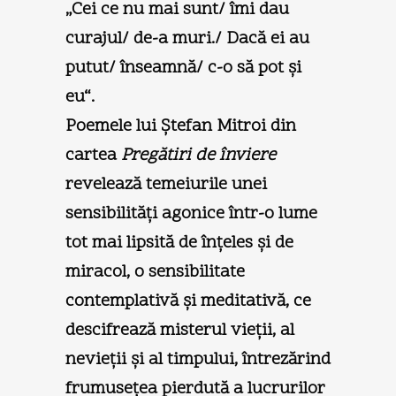
„Cei ce nu mai sunt/ îmi dau
curajul/ de-a muri./ Dacă ei au
putut/ înseamnă/ c-o să pot şi
eu“.
Poemele lui Ştefan Mitroi din
cartea
Pregătiri de înviere
revelează temeiurile unei
sensibilităţi agonice într-o lume
tot mai lipsită de înţeles şi de
miracol, o sensibilitate
contemplativă şi meditativă, ce
descifrează misterul vieţii, al
nevieţii şi al timpului, întrezărind
frumuseţea pierdută a lucrurilor