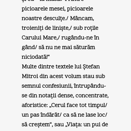
picioarele mesei, picioarele
noastre desculţe./ Mâncam,
troieniţi de linişte,/ sub roţile
Carului Mare,/ rugându-ne în
gând/ să nu ne mai săturăm
niciodată!“
Multe dintre textele lui Ştefan
Mitroi din acest volum stau sub
semnul confesiunii, întrupându-
se din notaţii dense, concentrate,
aforistice: „Cerul face tot timpul/
un pas îndărăt/ ca să ne lase loc/
să creştem“, sau „Viaţa: un pui de