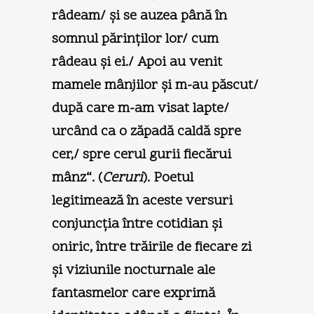
râdeam/ şi se auzea până în
somnul părinţilor lor/ cum
râdeau şi ei./ Apoi au venit
mamele mânjilor şi m-au păscut/
după care m-am visat lapte/
urcând ca o zăpadă caldă spre
cer,/ spre cerul gurii fiecărui
mânz“. (
Ceruri
). Poetul
legitimează în aceste versuri
conjuncţia între cotidian şi
oniric, între trăirile de fiecare zi
şi viziunile nocturnale ale
fantasmelor care exprimă