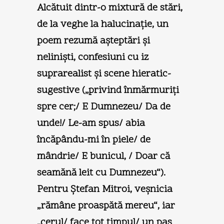
Alcătuit dintr-o mixtură de stări,
de la veghe la halucinaţie, un
poem rezumă aşteptări şi
nelinişti, confesiuni cu iz
suprarealist şi scene hieratic-
sugestive („privind înmărmuriţi
spre cer;/ E Dumnezeu/ Da de
unde!/ Le-am spus/ abia
încăpându-mi în piele/ de
mândrie/ E bunicul, / Doar că
seamănă leit cu Dumnezeu“).
Pentru Ştefan Mitroi, veşnicia
„rămâne proaspătă mereu“, iar
„cerul/ face tot timpul/ un pas