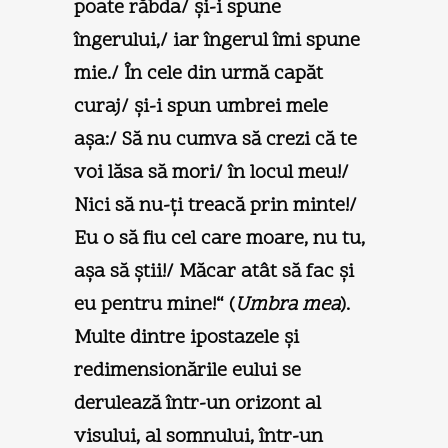
poate răbda/ şi-i spune
îngerului,/ iar îngerul îmi spune
mie./ În cele din urmă capăt
curaj/ şi-i spun umbrei mele
aşa:/ Să nu cumva să crezi că te
voi lăsa să mori/ în locul meu!/
Nici să nu-ţi treacă prin minte!/
Eu o să fiu cel care moare, nu tu,
aşa să ştii!/ Măcar atât să fac şi
eu pentru mine!“ (
Umbra mea
).
Multe dintre ipostazele şi
redimensionările eului se
derulează într-un orizont al
visului, al somnului, într-un