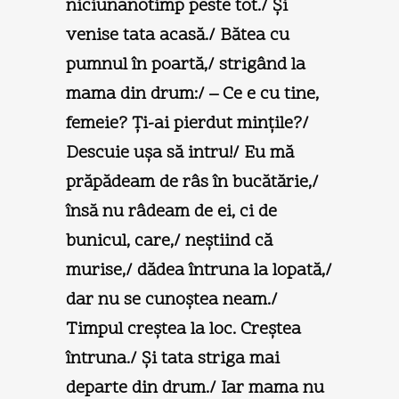
niciunanotimp peste tot./ Şi
venise tata acasă./ Bătea cu
pumnul în poartă,/ strigând la
mama din drum:/ – Ce e cu tine,
femeie? Ţi-ai pierdut minţile?/
Descuie uşa să intru!/ Eu mă
prăpădeam de râs în bucătărie,/
însă nu râdeam de ei, ci de
bunicul, care,/ neştiind că
murise,/ dădea întruna la lopată,/
dar nu se cunoştea neam./
Timpul creştea la loc. Creştea
întruna./ Şi tata striga mai
departe din drum./ Iar mama nu