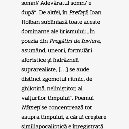
somn!/ Adevăratul somn/ e
după“. De altfel, în
Prefaţă
, Ioan
Holban subliniază toate aceste
dominante ale lirismului: „În
poezia din
Pregătiri de înviere
,
asumând, uneori, formulări
aforistice şi îndrăzneli
suprarealiste, […] se aude
distinct zgomotul ritmic, de
ghilotină, neliniştitor, al
valţurilor timpului“. Poemul
Nămeţi
se concentrează tot
asupra timpului, a cărui creştere
similiapocaliptică e înregistrată