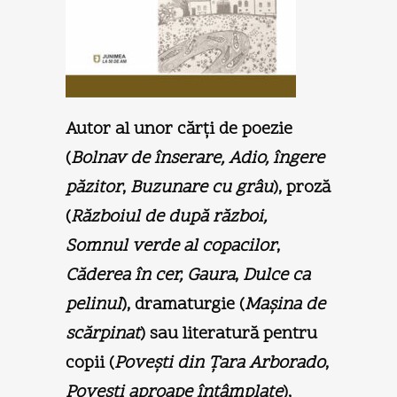
Autor al unor cărţi de poezie
(
Bolnav de înserare, Adio, îngere
păzitor
,
Buzunare cu grâu
), proză
(
Războiul de după război,
Somnul verde al copacilor
,
Căderea în cer, Gaura
,
Dulce ca
pelinul
), dramaturgie (
Maşina de
scărpinat
) sau literatură pentru
copii (
Poveşti din Ţara Arborado
,
Poveşti aproape întâmplate
),