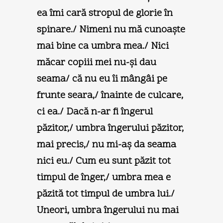
ea îmi cară stropul de glorie în
spinare./ Nimeni nu mă cunoaşte
mai bine ca umbra mea./ Nici
măcar copiii mei nu-şi dau
seama/ că nu eu îi mângâi pe
frunte seara,/ înainte de culcare,
ci ea./ Dacă n-ar fi îngerul
păzitor,/ umbra îngerului păzitor,
mai precis,/ nu mi-aş da seama
nici eu./ Cum eu sunt păzit tot
timpul de înger,/ umbra mea e
păzită tot timpul de umbra lui./
Uneori, umbra îngerului nu mai