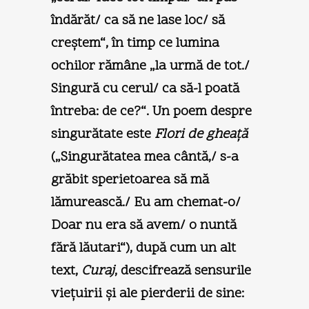
îndărăt/ ca să ne lase loc/ să
creştem“, în timp ce lumina
ochilor rămâne „la urmă de tot./
Singură cu cerul/ ca să-l poată
întreba: de ce?“. Un poem despre
singurătate este
Flori de gheaţă
(„Singurătatea mea cântă,/ s-a
grăbit sperietoarea să mă
lămurească./ Eu am chemat-o/
Doar nu era să avem/ o nuntă
fără lăutari“), după cum un alt
text,
Curaj
, descifrează sensurile
vieţuirii şi ale pierderii de sine: