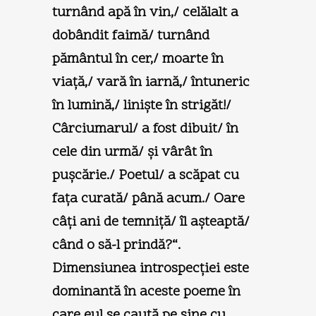
turnând apă în vin,/ celălalt a
dobândit faimă/ turnând
pământul în cer,/ moarte în
viaţă,/ vară în iarnă,/ întuneric
în lumină,/ linişte în strigăt!/
Cârciumarul/ a fost dibuit/ în
cele din urmă/ şi vârât în
puşcărie./ Poetul/ a scăpat cu
faţa curată/ până acum./ Oare
câţi ani de temniţă/ îl aşteaptă/
când o să-l prindă?“.
Dimensiunea introspecţiei este
dominantă în aceste poeme în
care eul se caută pe sine cu