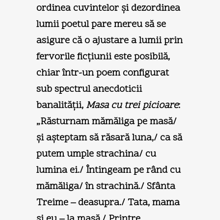
ordinea cuvintelor şi dezordinea
lumii poetul pare mereu să se
asigure că o ajustare a lumii prin
fervorile ficţiunii este posibilă,
chiar într-un poem configurat
sub spectrul anecdoticii
banalităţii,
Masa cu trei picioare
:
„Răsturnam mămăliga pe masă/
şi aşteptam să răsară luna,/ ca să
putem umple strachina/ cu
lumina ei./ Întingeam pe rând cu
mămăliga/ în strachină./ Sfânta
Treime – deasupra./ Tata, mama
şi eu – la masă./ Printre