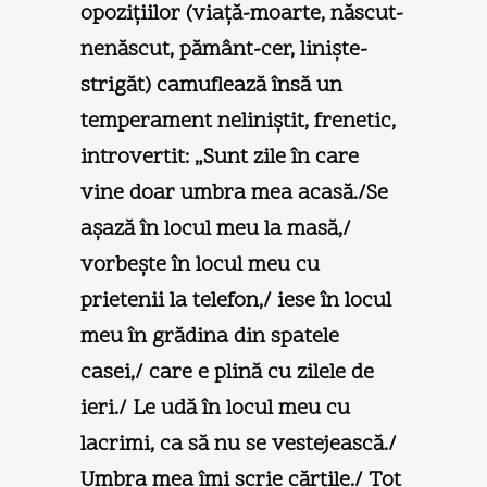
opoziţiilor (viaţă-moarte, născut-
nenăscut, pământ-cer, linişte-
strigăt) camuflează însă un
temperament neliniştit, frenetic,
introvertit: „Sunt zile în care
vine doar umbra mea acasă./Se
aşază în locul meu la masă,/
vorbeşte în locul meu cu
prietenii la telefon,/ iese în locul
meu în grădina din spatele
casei,/ care e plină cu zilele de
ieri./ Le udă în locul meu cu
lacrimi, ca să nu se vestejească./
Umbra mea îmi scrie cărţile./ Tot