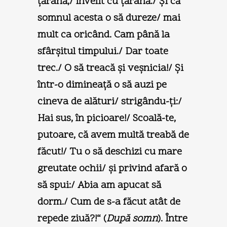
ţărână,/ învelit cu ţărână./ Şi că
somnul acesta o să dureze/ mai
mult ca oricând. Cam până la
sfârşitul timpului./ Dar toate
trec./ O să treacă şi veşnicia!/ Şi
într-o dimineaţă o să auzi pe
cineva de alături/ strigându-ţi:/
Hai sus, în picioare!/ Scoală-te,
putoare, că avem multă treabă de
făcut!/ Tu o să deschizi cu mare
greutate ochii/ şi privind afară o
să spui:/ Abia am apucat să
dorm./ Cum de s-a făcut atât de
repede ziuă?!“ (
După somn
). Între