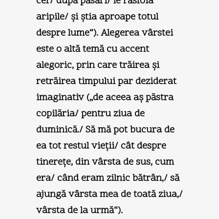
cer/ după păsări/ le răsfoia
aripile/ şi ştia aproape totul
despre lume“). Alegerea vârstei
este o altă temă cu accent
alegoric, prin care trăirea şi
retrăirea timpului par deziderat
imaginativ („de aceea aş păstra
copilăria/ pentru ziua de
duminică./ Să mă pot bucura de
ea tot restul vieţii/ cât despre
tinereţe, din vârsta de sus, cum
era/ când eram zilnic bătrân,/ să
ajungă vârsta mea de toată ziua,/
vârsta de la urmă“).