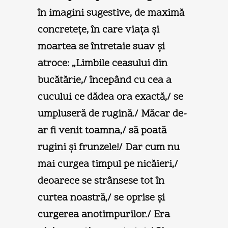
în imagini sugestive, de maximă
concreteţe, în care viaţa şi
moartea se întretaie suav şi
atroce: „Limbile ceasului din
bucătărie,/ începând cu cea a
cucului ce dădea ora exactă,/ se
umpluseră de rugină./ Măcar de-
ar fi venit toamna,/ să poată
rugini şi frunzele!/ Dar cum nu
mai curgea timpul pe nicăieri,/
deoarece se strânsese tot în
curtea noastră,/ se oprise şi
curgerea anotimpurilor./ Era