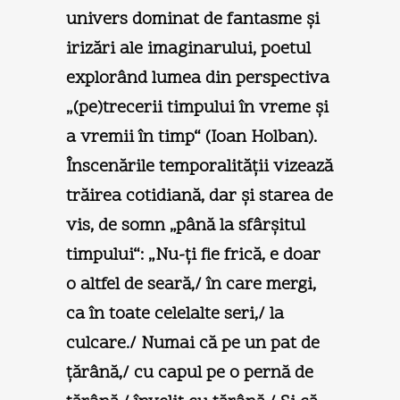
univers dominat de fantasme şi
irizări ale imaginarului, poetul
explorând lumea din perspectiva
„(pe)trecerii timpului în vreme şi
a vremii în timp“ (Ioan Holban).
Înscenările temporalităţii vizează
trăirea cotidiană, dar şi starea de
vis, de somn „până la sfârşitul
timpului“: „Nu-ţi fie frică, e doar
o altfel de seară,/ în care mergi,
ca în toate celelalte seri,/ la
culcare./ Numai că pe un pat de
ţărână,/ cu capul pe o pernă de