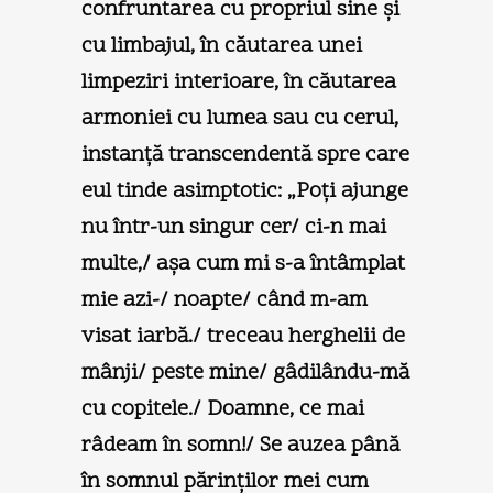
confruntarea cu propriul sine şi
cu limbajul, în căutarea unei
limpeziri interioare, în căutarea
armoniei cu lumea sau cu cerul,
instanţă transcendentă spre care
eul tinde asimptotic: „Poţi ajunge
nu într-un singur cer/ ci-n mai
multe,/ aşa cum mi s-a întâmplat
mie azi-/ noapte/ când m-am
visat iarbă./ treceau herghelii de
mânji/ peste mine/ gâdilându-mă
cu copitele./ Doamne, ce mai
râdeam în somn!/ Se auzea până
în somnul părinţilor mei cum