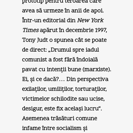
prototip pentru teroarea care
avea să urmeze în anii de apoi.
Într-un editorial din
New York
Times
apărut în decembrie 1997,
Tony Judt o spunea cât se poate
de direct: „Drumul spre iadul
comunist a fost fără îndoială
pavat cu intenţii bune (marxiste).
Ei, şi ce dacă?… Din perspectiva
exilaţilor, umiliţilor, torturaţilor,
victimelor schilodite sau ucise,
desigur, este fix acelaşi lucru“.
Asemenea trăsături comune
infame între socialism şi