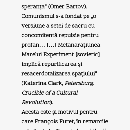
speranţa“ (Omer Bartov).
Comunismul s-a fondat pe „o
versiune a setei de sacru cu
concomitentă repulsie pentru
profan… […] Metanaraţiunea
Marelui Experiment [sovietic]
implică repurificarea şi
resacerdotalizarea spaţiului“
(Katerina Clark,
Petersburg.
Crucible of a Cultural
Revolution
).
Acesta este şi motivul pentru
care François Furet, în remarcile