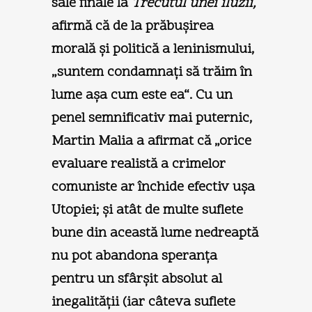
sale finale la
Trecutul unei iluzii,
afirmă că de la prăbuşirea
morală şi politică a leninismului,
„suntem condamnaţi să trăim în
lume aşa cum este ea“. Cu un
penel semnificativ mai puternic,
Martin Malia a afirmat că „orice
evaluare realistă a crimelor
comuniste ar închide efectiv uşa
Utopiei; şi atât de multe suflete
bune din această lume nedreaptă
nu pot abandona speranţa
pentru un sfârşit absolut al
inegalităţii (iar câteva suflete