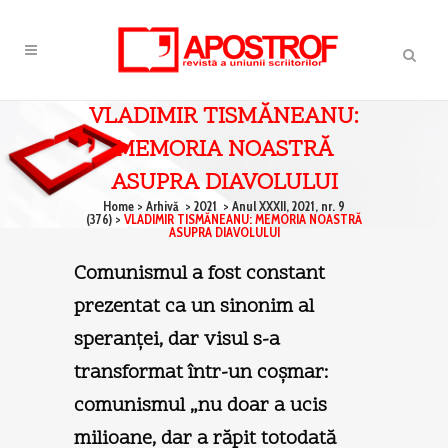
VLADIMIR TISMĂNEANU:
MEMORIA NOASTRĂ
ASUPRA DIAVOLULUI
Home
>
Arhivă
>
2021
>
Anul XXXII, 2021, nr. 9
(376)
>
VLADIMIR TISMĂNEANU: MEMORIA NOASTRĂ
ASUPRA DIAVOLULUI
Comunismul a fost constant
prezentat ca un sinonim al
speranţei, dar visul s-a
transformat într-un coşmar:
comunismul „nu doar a ucis
milioane, dar a răpit totodată