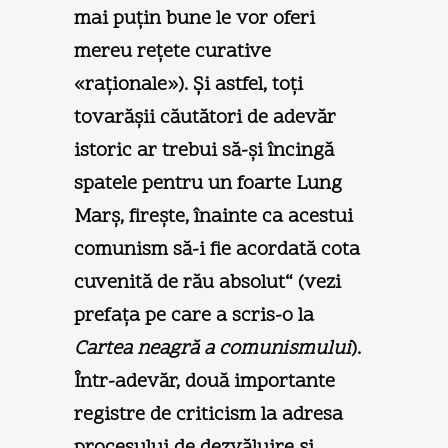
mai puţin bune le vor oferi
mereu reţete curative
«raţionale»). Şi astfel, toţi
tovarăşii căutători de adevăr
istoric ar trebui să-şi încingă
spatele pentru un foarte Lung
Marş, fireşte, înainte ca acestui
comunism să-i fie acordată cota
cuvenită de rău absolut“ (vezi
prefaţa pe care a scris-o la
Cartea neagră a comunismului
).
Într-adevăr, două importante
registre de criticism la adresa
procesului de dezvăluire şi