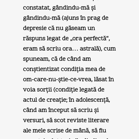
constatat, gândindu-mă şi
gândindu-mă (ajuns în prag de
depresie că nu găseam un
răspuns legat de „ora perfectă“,
eram să scriu ora… astrală), cum
spuneam, că de când am
conştientizat condiţia mea de
om-care-nu-ştie-ce-vrea, lăsat în
voia sorţii (condiţie legată de
actul de creaţie; în adolescenţă,
când am început să scriu şi
versuri, să scot reviste literare
ale mele scrise de mână, să fiu