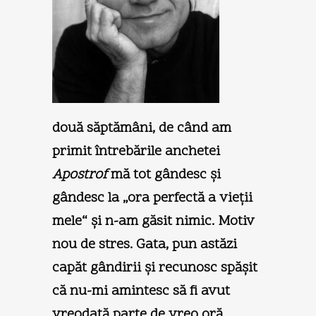
două săptămâni, de când am
primit întrebările anchetei
Apostrof
mă tot gândesc şi
gândesc la „ora perfectă a vieţii
mele“ şi n-am găsit nimic. Motiv
nou de stres. Gata, pun astăzi
capăt gândirii şi recunosc spăşit
că nu-mi amintesc să fi avut
vreodată parte de vreo oră…