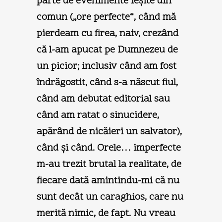
parte de evenimente ieşite din
comun („ore perfecte“, când mă
pierdeam cu firea, naiv, crezând
că l-am apucat pe Dumnezeu de
un picior; inclusiv când am fost
îndrăgostit, când s-a născut fiul,
când am debutat editorial sau
când am ratat o sinucidere,
apărând de nicăieri un salvator),
când şi când. Orele… imperfecte
m-au trezit brutal la realitate, de
fiecare dată amintindu-mi că nu
sunt decât un caraghios, care nu
merită nimic, de fapt. Nu vreau