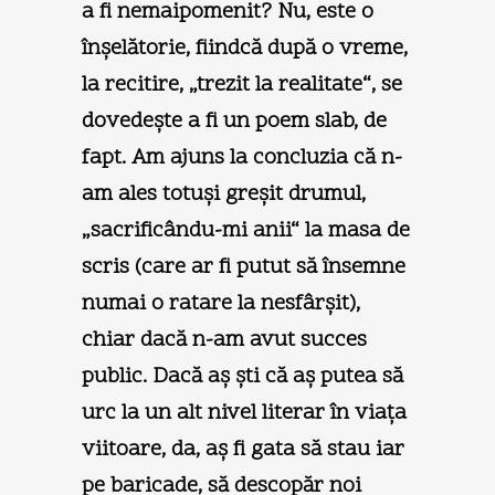
a fi nemaipomenit? Nu, este o
înşelătorie, fiindcă după o vreme,
la recitire, „trezit la realitate“, se
dovedeşte a fi un poem slab, de
fapt. Am ajuns la concluzia că n-
am ales totuşi greşit drumul,
„sacrificându-mi anii“ la masa de
scris (care ar fi putut să însemne
numai o ratare la nesfârşit),
chiar dacă n-am avut succes
public. Dacă aş şti că aş putea să
urc la un alt nivel literar în viaţa
viitoare, da, aş fi gata să stau iar
pe baricade, să descopăr noi