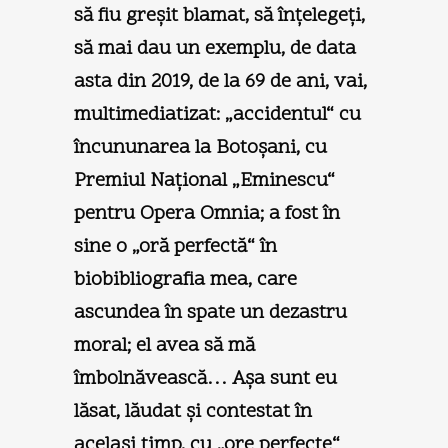
să fiu greşit blamat, să înţelegeţi,
să mai dau un exemplu, de data
asta din 2019, de la 69 de ani, vai,
multimediatizat: „accidentul“ cu
încununarea la Botoşani, cu
Premiul Naţional „Eminescu“
pentru Opera Omnia; a fost în
sine o „oră perfectă“ în
biobibliografia mea, care
ascundea în spate un dezastru
moral; el avea să mă
îmbolnăvească… Aşa sunt eu
lăsat, lăudat şi contestat în
acelaşi timp, cu „ore perfecte“