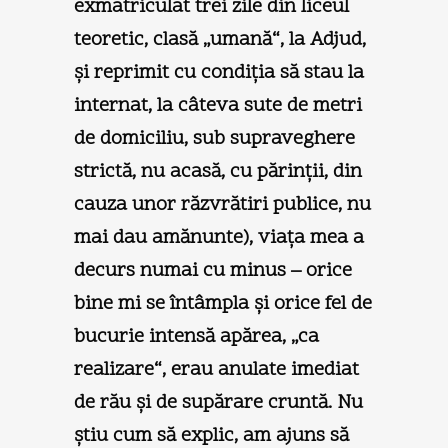
exmatriculat trei zile din liceul
teoretic, clasă „umană“, la Adjud,
şi reprimit cu condiţia să stau la
internat, la câteva sute de metri
de domiciliu, sub supraveghere
strictă, nu acasă, cu părinţii, din
cauza unor răzvrătiri publice, nu
mai dau amănunte), viaţa mea a
decurs numai cu minus – orice
bine mi se întâmpla şi orice fel de
bucurie intensă apărea, „ca
realizare“, erau anulate imediat
de rău şi de supărare cruntă. Nu
ştiu cum să explic, am ajuns să