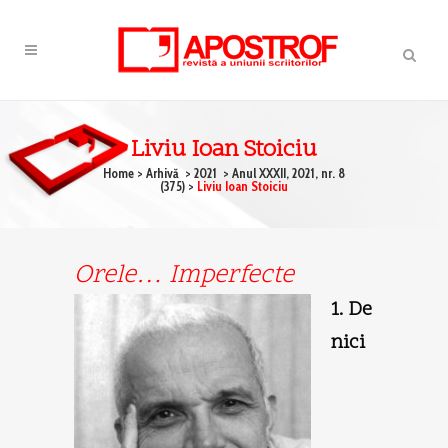
Liviu Ioan Stoiciu
Home
>
Arhivă
>
2021
>
Anul XXXII, 2021, nr. 8
(375)
>
Liviu Ioan Stoiciu
Orele… Imperfecte
1. De
nici