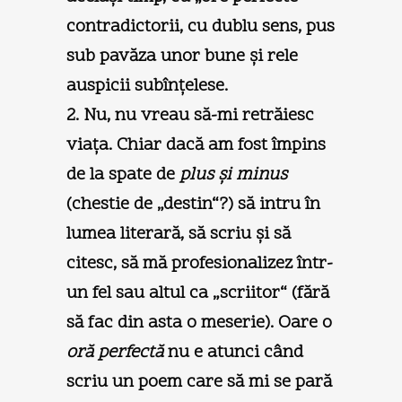
contradictorii, cu dublu sens, pus
sub pavăza unor bune şi rele
auspicii subînţelese.
2. Nu, nu vreau să-mi retrăiesc
viaţa. Chiar dacă am fost împins
de la spate de
plus şi minus
(chestie de „destin“?) să intru în
lumea literară, să scriu şi să
citesc, să mă profesionalizez într-
un fel sau altul ca „scriitor“ (fără
să fac din asta o meserie). Oare o
oră perfectă
nu e atunci când
scriu un poem care să mi se pară