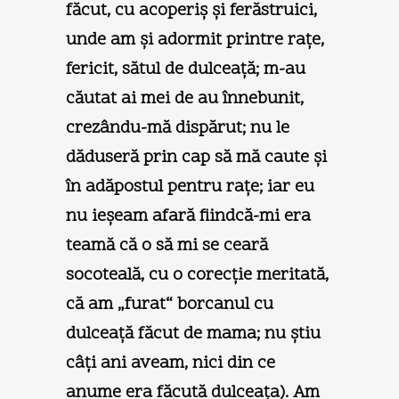
făcut, cu acoperiş şi ferăstruici,
unde am şi adormit printre raţe,
fericit, sătul de dulceaţă; m-au
căutat ai mei de au înnebunit,
crezându-mă dispărut; nu le
dăduseră prin cap să mă caute şi
în adăpostul pentru raţe; iar eu
nu ieşeam afară fiindcă-mi era
teamă că o să mi se ceară
socoteală, cu o corecţie meritată,
că am „furat“ borcanul cu
dulceaţă făcut de mama; nu ştiu
câţi ani aveam, nici din ce
anume era făcută dulceaţa). Am