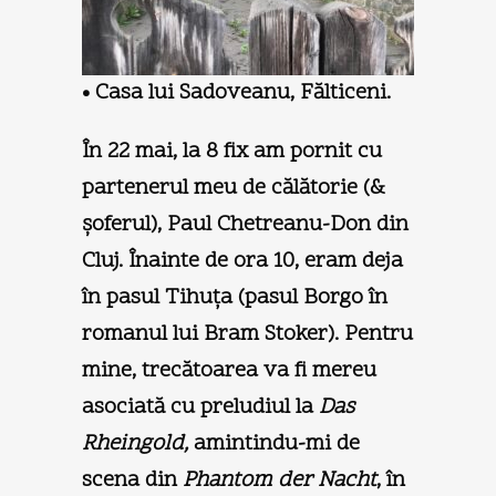
• Casa lui Sadoveanu, Fălticeni.
În 22 mai, la 8 fix am pornit cu
partenerul meu de călătorie (&
şoferul), Paul Chetreanu-Don din
Cluj. Înainte de ora 10, eram deja
în pasul Tihuţa (pasul Borgo în
romanul lui Bram Stoker). Pentru
mine, trecătoarea va fi mereu
asociată cu preludiul la
Das
Rheingold,
amintindu-mi de
scena din
Phantom der Nacht
, în