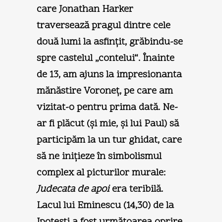
care Jonathan Harker
traversează pragul dintre cele
două lumi la asfinţit, grăbindu-se
spre castelul „contelui“. Înainte
de 13, am ajuns la impresionanta
mănăstire Voroneţ, pe care am
vizitat-o pentru prima dată. Ne-
ar fi plăcut (şi mie, şi lui Paul) să
participăm la un tur ghidat, care
să ne iniţieze în simbolismul
complex al picturilor murale:
Judecata de apoi
era teribilă.
Lacul lui Eminescu (14,30) de la
Ipoteşti a fost următoarea oprire.