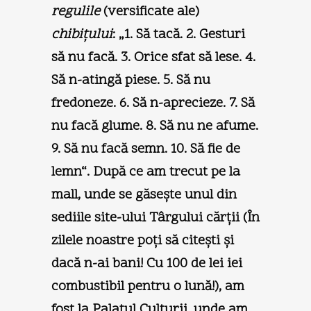
regulile
(versificate ale)
chibiţului
: „1. Să tacă. 2. Gesturi
să nu facă. 3. Orice sfat să lese. 4.
Să n-atingă piese. 5. Să nu
fredoneze. 6. Să n-aprecieze. 7. Să
nu facă glume. 8. Să nu ne afume.
9. Să nu facă semn. 10. Să fie de
lemn“. După ce am trecut pe la
mall, unde se găseşte unul din
sediile site-ului Târgului cărţii (În
zilele noastre poţi să citeşti şi
dacă n-ai bani! Cu 100 de lei iei
combustibil pentru o lună!), am
fost la Palatul Culturii, unde am