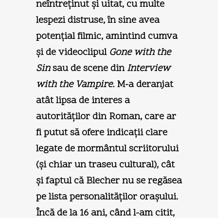
neîntreţinut şi uitat, cu multe
lespezi distruse, în sine avea
potenţial filmic, amintind cumva
şi de videoclipul
Gone with the
Sin
sau de scene din
Interview
with the Vampire.
M-a deranjat
atât lipsa de interes a
autorităţilor din Roman, care ar
fi putut să ofere indicaţii clare
legate de mormântul scriitorului
(şi chiar un traseu cultural), cât
şi faptul că Blecher nu se regăsea
pe lista personalităţilor oraşului.
Încă de la 16 ani, când l-am citit,