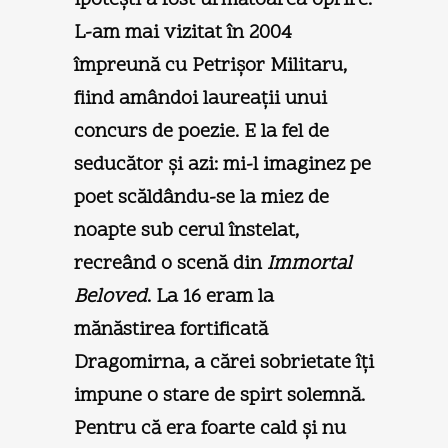
L-am mai vizitat în 2004
împreună cu Petrişor Militaru,
fiind amândoi laureaţii unui
concurs de poezie. E la fel de
seducător şi azi: mi-l imaginez pe
poet scăldându-se la miez de
noapte sub cerul înstelat,
recreând o scenă din
Immortal
Beloved
. La 16 eram la
mănăstirea fortificată
Dragomirna, a cărei sobrietate îţi
impune o stare de spirt solemnă.
Pentru că era foarte cald şi nu