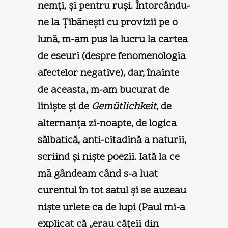
nemţi, şi pentru ruşi. Întorcându-
ne la Ţibăneşti cu provizii pe o
lună, m-am pus la lucru la cartea
de eseuri (despre fenomenologia
afectelor negative), dar, înainte
de aceasta, m-am bucurat de
linişte şi de
Gemütlichkeit
, de
alternanţa zi-noapte, de logica
sălbatică, anti-citadină a naturii,
scriind şi nişte poezii. Iată la ce
mă gândeam când s-a luat
curentul în tot satul şi se auzeau
nişte urlete ca de lupi (Paul mi-a
explicat că „erau căţeii din