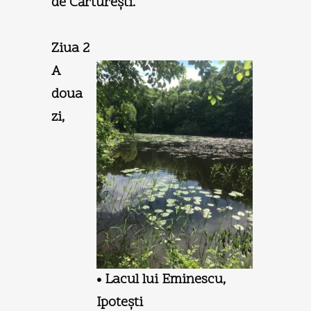
de Cărtureşti.
Ziua 2
A
doua
zi,
• Lacul lui Eminescu,
Ipoteşti