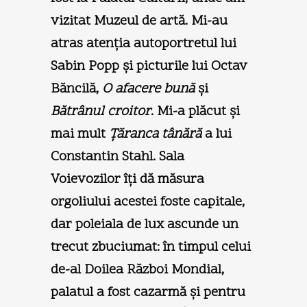
vizitat Muzeul de artă. Mi-au
atras atenţia autoportretul lui
Sabin Popp şi picturile lui Octav
Băncilă,
O afacere bună
şi
Bătrânul croitor
. Mi-a plăcut şi
mai mult
Ţăranca tânără
a lui
Constantin Stahl. Sala
Voievozilor îţi dă măsura
orgoliului acestei foste capitale,
dar poleiala de lux ascunde un
trecut zbuciumat: în timpul celui
de-al Doilea Război Mondial,
palatul a fost cazarmă şi pentru