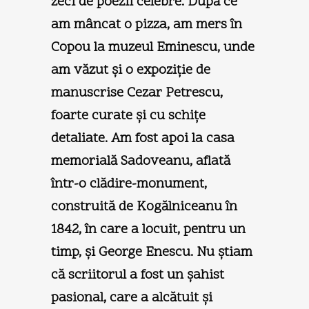
zeci de poezii celebre. După ce
am mâncat o pizza, am mers în
Copou la muzeul Eminescu, unde
am văzut şi o expoziţie de
manuscrise Cezar Petrescu,
foarte curate şi cu schiţe
detaliate. Am fost apoi la casa
memorială Sadoveanu, aflată
într-o clădire-monument,
construită de Kogălniceanu în
1842, în care a locuit, pentru un
timp, şi George Enescu. Nu ştiam
că scriitorul a fost un şahist
pasional, care a alcătuit şi