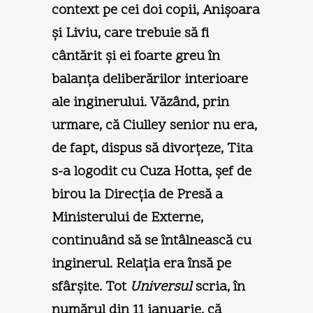
context pe cei doi copii, Anişoara
şi Liviu, care trebuie să fi
cântărit şi ei foarte greu în
balanţa deliberărilor interioare
ale inginerului. Văzând, prin
urmare, că Ciulley senior nu era,
de fapt, dispus să divorţeze, Tita
s-a logodit cu Cuza Hotta, şef de
birou la Direcţia de Presă a
Ministerului de Externe,
continuând să se întâlnească cu
inginerul. Relaţia era însă pe
sfârşite. Tot
Universul
scria, în
numărul din 11 ianuarie, că