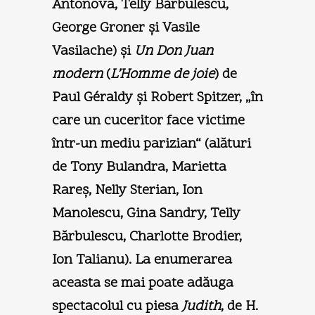
Antonova, Telly Bărbulescu,
George Groner şi Vasile
Vasilache) şi
Un Don Juan
modern
(
L’Homme de joie
) de
Paul Géraldy şi Robert Spitzer, „în
care un cuceritor face victime
într-un mediu parizian“ (alături
de Tony Bulandra, Marietta
Rareş, Nelly Sterian, Ion
Manolescu, Gina Sandry, Telly
Bărbulescu, Charlotte Brodier,
Ion Talianu). La enumerarea
aceasta se mai poate adăuga
spectacolul cu piesa
Judith
, de H.