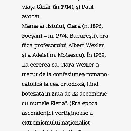
viaţa tânăr (în 1914), şi Paul,
avocat.
Mama artistului, Clara (n. 1896,
Focşani – m. 1974, Bucureşti), era
fiica profesorului Albert Wexler
şi a Adelei (n. Moisescu). În 1932,
„la cererea sa, Clara Wexler a
trecut de la confesiunea romano-
catolică la cea ortodoxă, fiind
botezată în ziua de 22 decembrie
cu numele Elena“. (Era epoca
ascendenţei vertiginoase a
extremismului naţionalist-