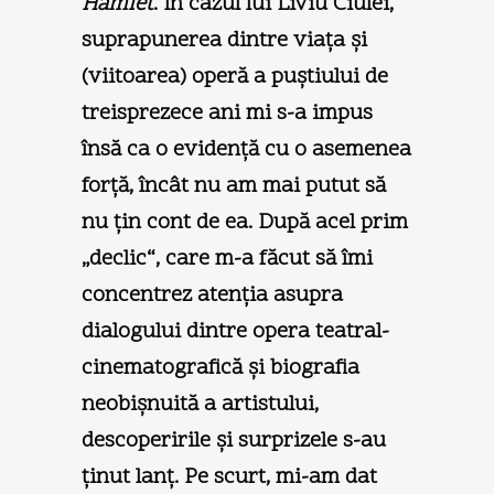
Hamlet
. În cazul lui Liviu Ciulei,
suprapunerea dintre viaţa şi
(viitoarea) operă a puştiului de
treisprezece ani mi s-a impus
însă ca o evidenţă cu o asemenea
forţă, încât nu am mai putut să
nu ţin cont de ea. După acel prim
„declic“, care m-a făcut să îmi
concentrez atenţia asupra
dialogului dintre opera teatral-
cinematografică şi biografia
neobişnuită a artistului,
descoperirile şi surprizele s-au
ţinut lanţ. Pe scurt, mi-am dat