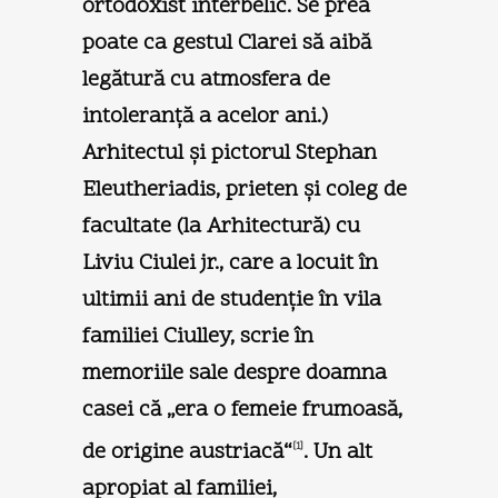
ortodoxist interbelic. Se prea
poate ca gestul Clarei să aibă
legătură cu atmosfera de
intoleranţă a acelor ani.)
Arhitectul şi pictorul Stephan
Eleutheriadis, prieten şi coleg de
facultate (la Arhitectură) cu
Liviu Ciulei jr., care a locuit în
ultimii ani de studenţie în vila
familiei Ciulley, scrie în
memoriile sale despre doamna
casei că „era o femeie frumoasă,
de origine austriacă“
. Un alt
[1]
apropiat al familiei,