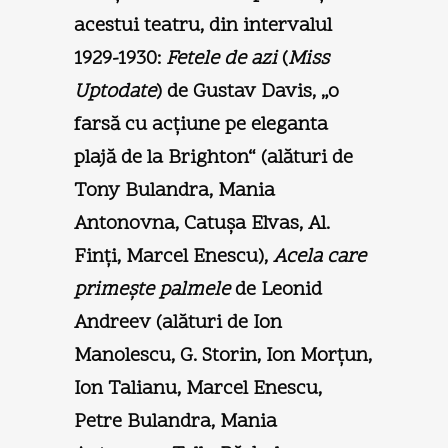
acestui teatru, din intervalul
1929-1930:
Fetele de azi
(
Miss
Uptodate
) de Gustav Davis, „o
farsă cu acţiune pe eleganta
plajă de la Brighton“ (alături de
Tony Bulandra, Mania
Antonovna, Catuşa Elvas, Al.
Finţi, Marcel Enescu),
Acela care
primeşte palmele
de Leonid
Andreev (alături de Ion
Manolescu, G. Storin, Ion Morţun,
Ion Talianu, Marcel Enescu,
Petre Bulandra, Mania