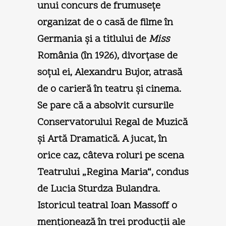
unui concurs de frumuseţe
organizat de o casă de filme în
Germania şi a titlului de
Miss
România (în 1926), divorţase de
soţul ei, Alexandru Bujor, atrasă
de o carieră în teatru şi cinema.
Se pare că a absolvit cursurile
Conservatorului Regal de Muzică
şi Artă Dramatică. A jucat, în
orice caz, câteva roluri pe scena
Teatrului „Regina Maria“, condus
de Lucia Sturdza Bulandra.
Istoricul teatral Ioan Massoff o
menţionează în trei producţii ale