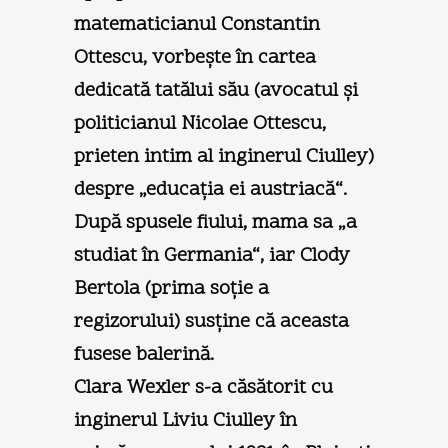
matematicianul Constantin
Ottescu, vorbeşte în cartea
dedicată tatălui său (avocatul şi
politicianul Nicolae Ottescu,
prieten intim al inginerul Ciulley)
despre „educaţia ei austriacă“.
După spusele fiului, mama sa „a
studiat în Germania“, iar Clody
Bertola (prima soţie a
regizorului) susţine că aceasta
fusese balerină.
Clara Wexler s-a căsătorit cu
inginerul Liviu Ciulley în