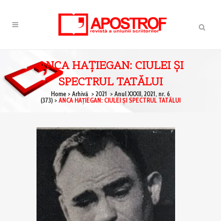
ANCA HAŢIEGAN: CIULEI ŞI
SPECTRUL TATĂLUI
Home
>
Arhivă
>
2021
>
Anul XXXII, 2021, nr. 6
(373)
>
ANCA HAŢIEGAN: CIULEI ŞI SPECTRUL TATĂLUI