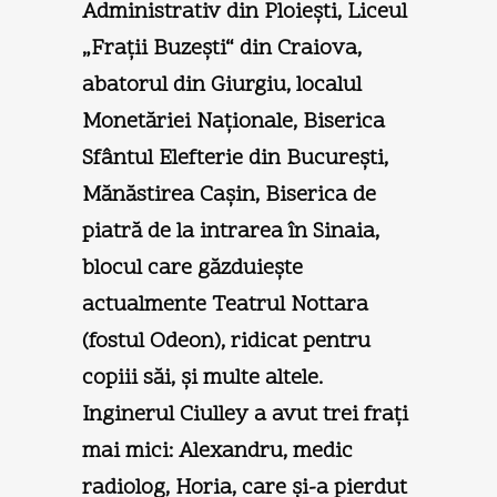
Administrativ din Ploieşti, Liceul
„Fraţii Buzeşti“ din Craiova,
abatorul din Giurgiu, localul
Monetăriei Naţionale, Biserica
Sfântul Elefterie din Bucureşti,
Mănăstirea Caşin, Biserica de
piatră de la intrarea în Sinaia,
blocul care găzduieşte
actualmente Teatrul Nottara
(fostul Odeon), ridicat pentru
copiii săi, şi multe altele.
Inginerul Ciulley a avut trei fraţi
mai mici: Alexandru, medic
radiolog, Horia, care şi-a pierdut