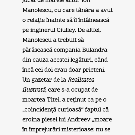
jucat de marele actor Ion
Manolescu, cu care tânăra a avut
o relaţie înainte să îl întâlnească
pe inginerul Ciulley. De altfel,
Manolescu a trebuit să
părăsească compania Bulandra
din cauza acestei legături, când
încă cei doi erau doar prieteni.
Un gazetar de la
Realitatea
ilustrată
, care s-a ocupat de
moartea Titei, a reţinut ca pe o
„coincidenţă curioasă“ faptul că
eroina piesei lui Andreev „moare
în împrejurări misterioase: nu se