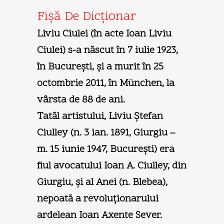
Fişă De Dicţionar
Liviu Ciulei (în acte Ioan Liviu
Ciulei) s-a născut în 7 iulie 1923,
în Bucureşti, şi a murit în 25
octombrie 2011, în München, la
vârsta de 88 de ani.
Tatăl artistului, Liviu Ştefan
Ciulley (n. 3 ian. 1891, Giurgiu –
m. 15 iunie 1947, Bucureşti) era
fiul avocatului Ioan A. Ciulley, din
Giurgiu, şi al Anei (n. Blebea),
nepoată a revoluţionarului
ardelean Ioan Axente Sever.