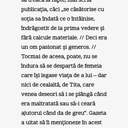
să treacă la fapte, mai scria
publicaţia, căci „se căsătorise cu
soţia sa îndată ce o întâlnise,
îndrăgostit de la prima vedere şi
fără calcule materiale. // Deci era
un om pasionat şi generos. //
Tocmai de aceea, poate, nu se
îndura să se despartă de femeia
care îşi legase viaţa de a lui – dar
nici de cealaltă, de Tita, care
venea deseori să i se plângă când
era maltratată sau să-i ceară
ajutorul când da de greu“. Gazeta
a uitat să îi menţioneze în acest