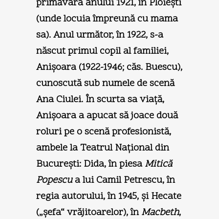
primăvara anului 1921, în Ploieşti
(unde locuia împreună cu mama
sa). Anul următor, în 1922, s-a
născut primul copil al familiei,
Anişoara (1922-1946; căs. Buescu),
cunoscută sub numele de scenă
Ana Ciulei. În scurta sa viaţă,
Anişoara a apucat să joace două
roluri pe o scenă profesionistă,
ambele la Teatrul Naţional din
Bucureşti: Dida, în piesa
Mitică
Popescu
a lui Camil Petrescu, în
regia autorului, în 1945, şi Hecate
(„şefa“ vrăjitoarelor), în
Macbeth
,