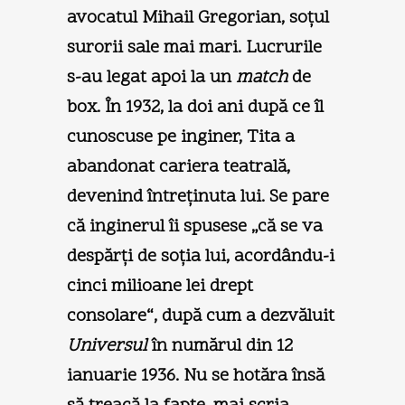
avocatul Mihail Gregorian, soţul
surorii sale mai mari. Lucrurile
s-au legat apoi la un
match
de
box. În 1932, la doi ani după ce îl
cunoscuse pe inginer, Tita a
abandonat cariera teatrală,
devenind întreţinuta lui. Se pare
că inginerul îi spusese „că se va
despărţi de soţia lui, acordându-i
cinci milioane lei drept
consolare“, după cum a dezvăluit
Universul
în numărul din 12
ianuarie 1936. Nu se hotăra însă