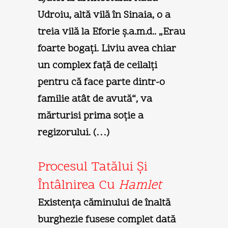
Udroiu, altă vilă în Sinaia, o a
treia vilă la Eforie ş.a.m.d.. „Erau
foarte bogaţi. Liviu avea chiar
un complex faţă de ceilalţi
pentru că face parte dintr-o
familie atât de avută“, va
mărturisi prima soţie a
regizorului. (…)
Procesul Tatălui Şi
Întâlnirea Cu
Hamlet
Existenţa căminului de înaltă
burghezie fusese complet dată