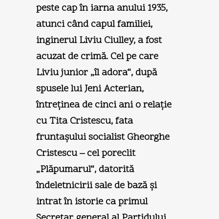
peste cap în iarna anului 1935,
atunci când capul familiei,
inginerul Liviu Ciulley, a fost
acuzat de crimă. Cel pe care
Liviu junior „îl adora“, după
spusele lui Jeni Acterian,
întreţinea de cinci ani o relaţie
cu Tita Cristescu, fata
fruntaşului socialist Gheorghe
Cristescu – cel poreclit
„Plăpumarul“, datorită
îndeletnicirii sale de bază şi
intrat în istorie ca primul
Secretar general al Partidului