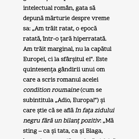
intelectual român, gata să
depună mărturie despre vreme
sa: „Am trăit ratat, o epocă
ratată, într-o ţară hiperratată.
Am trăit marginal, nu la capătul
Europei, ci la sfârşitul ei“. Este
quintesenţa gândirii unui om
care a scris romanul acelei
condition roumaine
(cum se
subintitula „Adio, Europa!“) şi
care ştie că se află
în faţa zidului
negru fără un bilanţ pozitiv
: „Mă
sting – ca şi tata, ca şi Blaga,