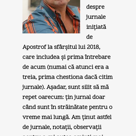
despre
jurnale
iniţiată
de
Apostrof la sfârşitul lui 2018,
care includea şi prima întrebare
de acum (numai că atunci era a
treia, prima chestiona dacă citim
jurnale). Aşadar, sunt silit să mă
repet oarecum: ţin jurnal doar
când sunt în străinătate pentru o
vreme mai lungă. Am ţinut astfel
de jurnale, notaţii, observaţii