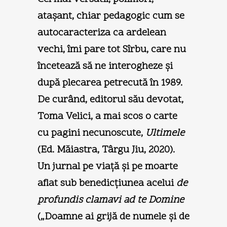
ataşant, chiar pedagogic cum se
autocaracteriza ca ardelean
vechi, îmi pare tot Sîrbu, care nu
încetează să ne interogheze şi
după plecarea petrecută în 1989.
De curând, editorul său devotat,
Toma Velici, a mai scos o carte
cu pagini necunoscute,
Ultimele
(Ed. Măiastra, Târgu Jiu, 2020).
Un jurnal pe viaţă şi pe moarte
aflat sub benedicţiunea acelui
de
profundis clamavi ad te Domine
(„Doamne ai grijă de numele şi de