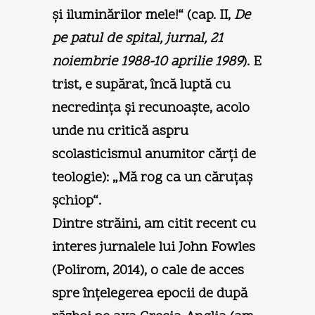
şi iluminărilor mele!“ (cap. II,
De
pe patul de spital, jurnal, 21
noiembrie 1988-10 aprilie 1989
). E
trist, e supărat, încă luptă cu
necredinţa şi recunoaşte, acolo
unde nu critică aspru
scolasticismul anumitor cărţi de
teologie): „Mă rog ca un căruţaş
şchiop“.
Dintre străini, am citit recent cu
interes jurnalele lui John Fowles
(Polirom, 2014), o cale de acces
spre înţelegerea epocii de după