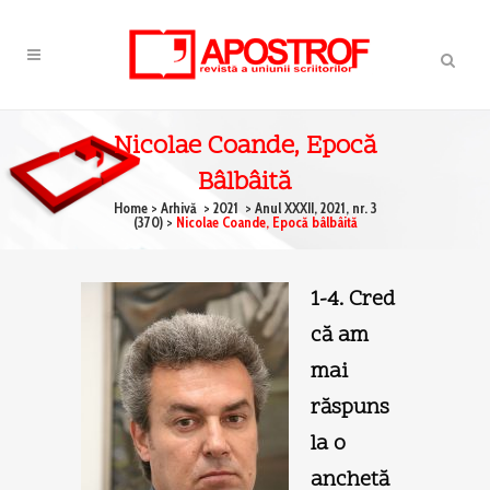
Nicolae Coande, Epocă
Bâlbâită
Home
>
Arhivă
>
2021
>
Anul XXXII, 2021, nr. 3
(370)
>
Nicolae Coande, Epocă bâlbâită
1-4. Cred
că am
mai
răspuns
la o
anchetă