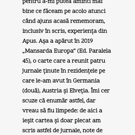
pentru a-mi putea aminti mai
bine ce făceam pe acolo atunci
când ajuns acasă rememoram,
inclusiv în scris, experienţa din
Apus. Aşa a apărut în 2019
„Mansarda Europa“ (Ed. Paralela
45), o carte care a reunit patru
jurnale ţinute în rezidenţele pe
care le-am avut în Germania
(două), Austria şi Elveţia. Îmi cer
scuze că enumăr astfel, dar
vreau să fiu limpede: de aici a
ieşit cartea şi doar plecat am
scris astfel de jurnale, note de