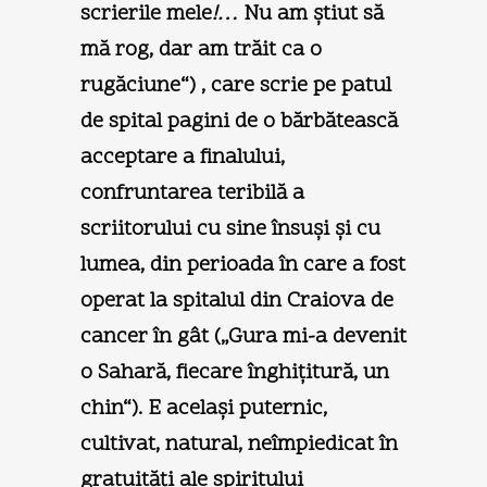
scrierile mele
!…
Nu am ştiut să
mă rog, dar am trăit ca o
rugăciune“) , care scrie pe patul
de spital pagini de o bărbătească
acceptare a finalului,
confruntarea teribilă a
scriitorului cu sine însuşi şi cu
lumea, din perioada în care a fost
operat la spitalul din Craiova de
cancer în gât („Gura mi-a devenit
o Sahară, fiecare înghiţitură, un
chin“). E acelaşi puternic,
cultivat, natural, neîmpiedicat în
gratuităţi ale spiritului