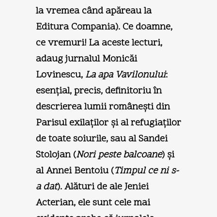
la vremea când apăreau la
Editura Compania). Ce doamne,
ce vremuri! La aceste lecturi,
adaug jurnalul Monicăi
Lovinescu,
La apa Vavilonului
:
esenţial, precis, definitoriu în
descrierea lumii româneşti din
Parisul exilaţilor şi al refugiaţilor
de toate soiurile, sau al Sandei
Stolojan (
Nori peste balcoane
) şi
al Annei Bentoiu (
Timpul ce ni s-
a dat
). Alături de ale Jeniei
Acterian, ele sunt cele mai