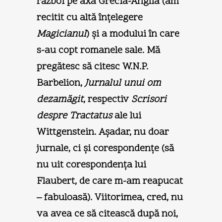
război pe axa Grecia-Anglia (am
recitit cu altă înţelegere
Magicianul
) şi a modului în care
s-au copt romanele sale. Mă
pregătesc să citesc W.N.P.
Barbelion,
Jurnalul unui om
dezamăgit
, respectiv
Scrisori
despre Tractatus
ale lui
Wittgenstein. Aşadar, nu doar
jurnale, ci şi corespondenţe (să
nu uit corespondenţa lui
Flaubert, de care m-am reapucat
– fabuloasă). Viitorimea, cred, nu
va avea ce să citească după noi,