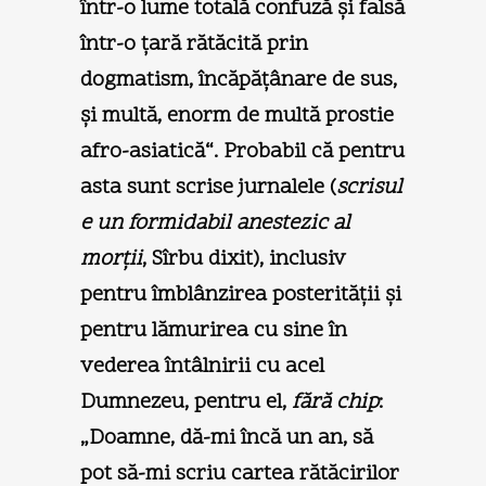
într-o lume totală confuză şi falsă
într-o ţară rătăcită prin
dogmatism, încăpăţânare de sus,
şi multă, enorm de multă prostie
afro-asiatică“. Probabil că pentru
asta sunt scrise jurnalele (
scrisul
e un formidabil anestezic al
morţii
, Sîrbu dixit), inclusiv
pentru îmblânzirea posterităţii şi
pentru lămurirea cu sine în
vederea întâlnirii cu acel
Dumnezeu, pentru el,
fără chip
:
„Doamne, dă-mi încă un an, să
pot să-mi scriu cartea rătăcirilor