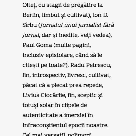
Olteţ, cu stagii de pregătire la
Berlin, limbut şi cultivat), Ion D.
Sîrbu (
Jurnalul unui jurnalist fără
jurnal
, dar şi inedite, veţi vedea),
Paul Goma (multe pagini,
inclusiv epistolare, când să le
citeşti pe toate?), Radu Petrescu,
fin, introspectiv, livresc, cultivat,
păcat că a plecat prea repede,
Livius Ciocârlie, fin, sceptic şi
totuşi solar în clipele de
autenticitate a imersiei în
infraconştientul epocii noastre.
Cel mai versatil, polimorf,