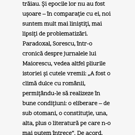
trăiau. Şi epocile lor nu au fost
uşoare – în comparaţie cu ei, noi
suntem mult mai liniştiţi, mai
lipsiţi de problematizări.
Paradoxal, Sorescu, într-o
cronică despre jurnalele lui
Maiorescu, vedea altfel pliurile
istoriei şi cutele vremii: „A fost o
climă dulce cu românii,
permiţându-le să realizeze în
bune condiţiuni: o eliberare – de
sub otomani, o constituţie, una,
alta, plus o literatură pe care n-o
mai putem întrece“. De acord,