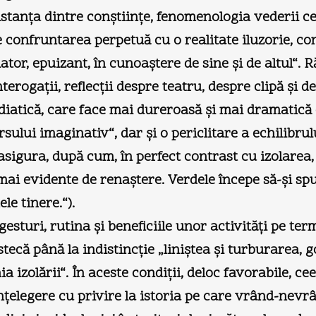
istanţa dintre conştiinţe, fenomenologia vederii ce
 confruntarea perpetuă cu o realitate iluzorie, cons
or, epuizant, în cunoaştere de sine şi de altul“. Ră
erogaţii, reflecţii despre teatru, despre clipă şi des
iatică, care face mai dureroasă şi mai dramatică er
sului imaginativ“, dar şi o periclitare a echilibrul
t asigura, după cum, în perfect contrast cu izolarea
ai evidente de renaştere. Verdele începe să-şi sp
le tinere.“).
gesturi, rutina şi beneficiile unor activităţi pe te
stecă până la indistincţie „liniştea şi turburarea,
a izolării“. În aceste condiţii, deloc favorabile, ce
nţelegere cu privire la istoria pe care vrând-nev