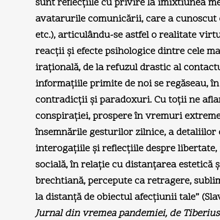
sunt reflecţiile cu privire la imixtiunea me
avatarurile comunicării, care a cunoscut o
etc.), articulându-se astfel o realitate vi
reacţii şi efecte psihologice dintre cele ma
iraţională, de la refuzul drastic al contac
informaţiile primite de noi se regăseau, în
contradicţii şi paradoxuri. Cu toţii ne afl
conspiraţiei, prospere în vremuri extreme,
însemnările gesturilor zilnice, a detaliilor
interogaţiile şi reflecţiile despre liberta
socială, în relaţie cu distanţarea estetică 
brechtiană, percepute ca retragere, sublim
la distanţă de obiectul afecţiunii tale” (Slav
Jurnal din vremea pandemiei,
de Tiberius