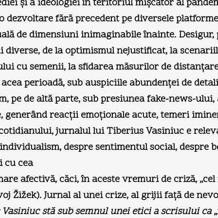
diei şi a ideologiei în teritoriul mişcător al pandem
 dezvoltare fără precedent pe diversele platforme o
rtuală de dimensiuni inimaginabile înainte. Desigur
i diverse, de la optimismul nejustificat, la scenarii
tului cu semenii, la sfidarea măsurilor de distanţare
 acea perioadă, sub auspiciile abundenţei de detali
am, pe de altă parte, sub presiunea fake-news-ului, a
 generând reacţii emoţionale acute, temeri iminent
 cotidianului, jurnalul lui Tiberius Vasiniuc e rele
te, individualism, despre sentimentul social, despre
şi cu cea
are afectivă, căci, în aceste vremuri de criză, „ce
oj Žižek). Jurnal al unei crize, al grijii faţă de nevo
 Vasiniuc stă sub semnul unei etici a scrisului ca „