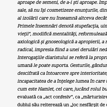
aproape de semeni, de a-i şti aproape. Impe
sale, să nu îşi cosmetizeze enunţurile, din
al izolării care nu înseamnă altceva decât 
Primele însemnări denotă stupefacţia, uim
vieţii“, modifică mentalităţi, reformulea
axiologică şi gnoseologică a apropierii, a r
radical, impresia fiind a unei derulări ned
Interogaţiile diaristului se referă la prop
umană le poate suporta. Gesturile, gânduril
descifrată ca întoarcere spre interioritate
incapacitatea de a înţelege lumea în care t
cum este Hamlet, cel care, jucând rolul bu
evaluată ca „act confesiv“, ca „mărturisire
dublul său reiterează un „joc nesfârşit de o