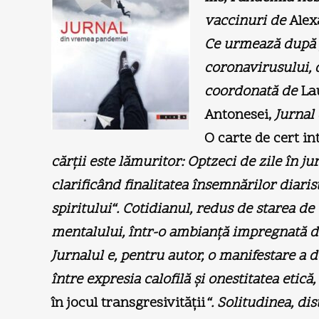
vaccinuri
de
Alex
Ce urmează după
coronavirusului,
coordonată
de
La
Antonesei,
Jurnal 
O carte de cert in
cărţii este lămuritor: Optzeci de zile în j
clarificând finalitatea însemnărilor diaris
spiritului“. Cotidianul, redus de starea de 
mentalului, într-o ambianţă impregnată de 
Jurnalul e, pentru autor, o manifestare a 
între expresia calofilă şi onestitatea etic
în jocul transgresivităţii
“. Solitudinea, di