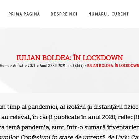
PRIMA PAGINĂ
DESPRE NOI
NUMĂRUL CURENT
IULIAN BOLDEA: ÎN LOCKDOWN
Home
>
Arhivă
>
2021
>
Anul XXXII, 2021, nr. 2 (369)
>
IULIAN BOLDEA: ÎN LOCKDOW
timp al pandemiei, al izolării şi distanţării fizice, 
e au relevat, în cărţi publicate în anul 2020, reflecţii
ca temă pandemia, sunt, într-o sumară inventarie
unilor. Confesiuni în stare de urgenţă
,
de
Liviu Ca