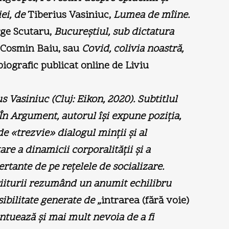
ei,
de
Tiberius Vasiniuc,
Lumea de mîine.
rge Scutaru,
Bucureştiul, sub dictatura
Cosmin Baiu, sau
Covid, colivia noastră,
biografic publicat online de Liviu
s Vasiniuc (Cluj: Eikon, 2020).
Subtitlul
 În Argument, autorul îşi expune poziţia,
de «trezvie» dialogul minţii şi al
are a dinamicii corporalităţii şi a
tante de pe reţelele de socializare.
scriiturii rezumând un anumit echilibru
ibilitate generate de „
intrarea (fără voie)
entuează şi mai mult nevoia de a fi