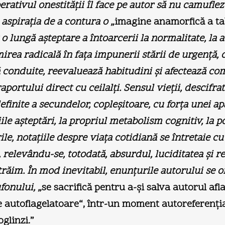
rativul onestităţii îl face pe autor să nu camuflez
 aspiraţia de a contura o „
imagine anamorfică a tab
o lungă aşteptare a întoarcerii la normalitate, la ac
irea radicală în faţa impunerii stării de urgenţă,
ză conduite, reevaluează habitudini şi afectează
aportului direct cu ceilalţi. Sensul vieţii, descifra
efinite a secundelor, copleşitoare, cu forţa unei a
riile aşteptări, la propriul metabolism cognitiv, la
e, notaţiile despre viaţa cotidiană se întretaie cu 
, relevându-se, totodată, absurdul, luciditatea şi 
răim. În mod inevitabil, enunţurile autorului se or
fonului,
„
se sacrifică pentru a-şi salva autorul afla
 autoflagelatoare“, într-un moment autoreferenţial 
glinzi.”