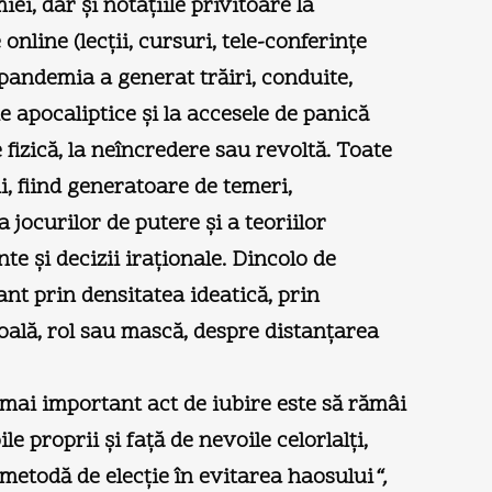
iei, dar şi notaţiile privitoare la
nline (lecţii, cursuri, tele-conferinţe
, pandemia a generat trăiri, conduite,
le apocaliptice şi la accesele de panică
 fizică, la neîncredere sau revoltă. Toate
i, fiind generatoare de temeri,
 jocurilor de putere şi a teoriilor
e şi decizii iraţionale. Dincolo de
vant prin densitatea ideatică, prin
 boală, rol sau mască, despre distanţarea
l mai important act de iubire este să rămâi
ile proprii şi faţă de nevoile celorlalţi,
metodă de elecţie în evitarea haosului
“,