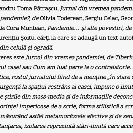
andru Toma Pătraşcu,
Jurnal din vremea pandemi
 pandemie?,
de
Olivia Toderean, Sergiu Celac, Geo
de
Cora Muntean,
Pandemie… şi alte povestiri,
de
urenţiu Şoitu, cărţi la care se adaugă un text auto
din celulă şi ogradă
.
teres este
Jurnal din vremea pandemiei,
de Tiberiu
urul casei sau Cum am luat parte la o contraistorie.
tice, rostul jurnalului fiind de a menţine „în stare 
urgenţă la spaţiul restrâns al casei, impune o limit
ştirile din mass-media şi de informaţiile deconcer
dorinţei imperioase de a scrie, forma stilistică a 
ă, măsurând astfel metamorfozele afective şi de sens
stanţarea, izolarea reprezintă stări-limită care acc