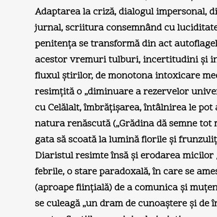
Adaptarea la criză, dialogul impersonal, d
jurnal, scriitura consemnând cu luciditate
penitenţa se transformă din act autoflagelat
acestor vremuri tulburi, incertitudini şi int
fluxul ştirilor, de monotona intoxicare med
resimţită o „diminuare a rezervelor univer
cu Celălalt, îmbrăţişarea, întâlnirea le po
natura renăscută („Grădina dă semne tot m
gata să scoată la lumină florile şi frunzuliţe
Diaristul resimte însă şi erodarea micilor 
febrile, o stare paradoxală, în care se ame
(aproape fiinţială) de a comunica şi muţeni
se culeagă „un dram de cunoaştere şi de î