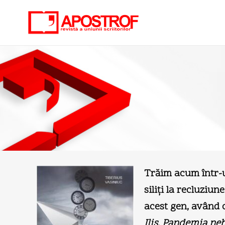
Trăim acum într-un 
siliţi la recluziun
acest gen, având 
Ilis, Pandemia neb