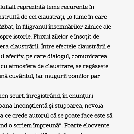
luilalt reprezintă teme recurente în
truită de cei claustraţi, „o lume în care
zbat, în filigranul însemnărilor zilnice ale
pre istorie. Fluxul zilelor e însoţit de
a claustrării. Între efectele claustrării e
ui afectiv, pe care dialogul, comunicarea
, cu atmosfera de claustrare, se regăseşte
ună cuvântul, iar mugurii pomilor par
rmen scurt, înregistrând, în enunţuri
 goana inconştientă şi stupoarea, nevoia
ea ce crede autorul că se poate face este să
rând o scriem împreună“. Foarte elocvente