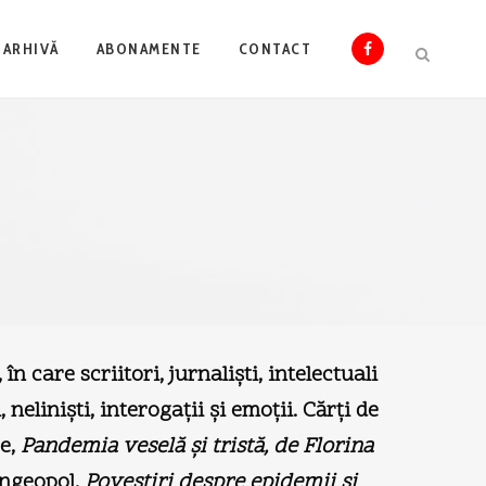
ARHIVĂ
ABONAMENTE
CONTACT
N
în care scriitori, jurnalişti, intelectuali
, nelinişti, interogaţii şi emoţii. Cărţi de
re,
Pandemia veselă şi tristă,
de Florina
ngeopol,
Povestiri despre epidemii şi