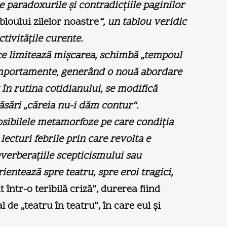
e paradoxurile şi contradicţiile paginilor
loului zilelor noastre
“, un tablou veridic
tivităţile curente.
 ce limitează mişcarea, schimbă „tempoul
 comportamente, generând o nouă abordare
t în rutina cotidianului, se modifică
păsări „căreia nu-i dăm contur“.
 posibilele metamorfoze pe care condiţia
lecturi febrile prin care revolta e
reverberaţiile scepticismului sau
ientează spre teatru, spre eroi tragici,
t într-o teribilă criză“, durerea fiind
de „teatru în teatru“, în care eul şi