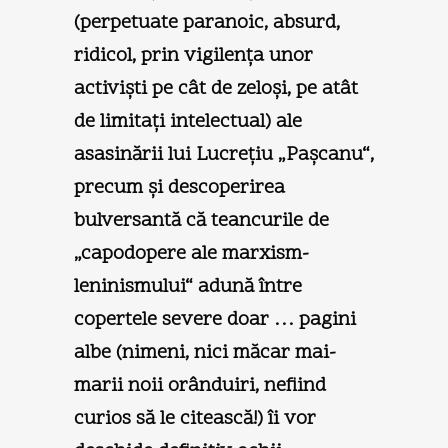
(perpetuate paranoic, absurd,
ridicol, prin vigilenţa unor
activişti pe cât de zeloşi, pe atât
de limitaţi intelectual) ale
asasinării lui Lucreţiu „Paşcanu“,
precum şi descoperirea
bulversantă că teancurile de
„capodopere ale marxism-
leninismului“ adună între
copertele severe doar … pagini
albe (nimeni, nici măcar mai-
marii noii orânduiri, nefiind
curios să le citească!) îi vor