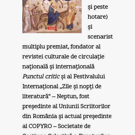
şi peste
hotare)
şi
scenarist
multiplu premiat, fondator al
revistei culturale de circulaţie
naţională şi internaţională
Punctul critic
şi al Festivalului
Internaţional „Zile şi nopţi de
literatură“ – Neptun, fost
preşedinte al Uniunii Scriitorilor
din România şi actual preşedinte
al COPYRO – Societate de