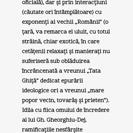
oficială), dar şi prin interacţiuni
(căutate ori întâmplătoare) cu
exponenţi ai vechii „Românii“ (o
ţară, va remarca el uluit, cu totul
străină, chiar exotică, în care
cetăţenii relaxaţi şi manieraţi nu
suferiseră sub oblăduirea
încrâncenată a vreunui „Tata
Ghiţă“ dedicat epurării
ideologice ori a vreunui „mare
popor vecin, tovarăş şi prieten“).
Idila cu fiica omului de încredere
al lui Gh. Gheorghiu-Dej,
ramificaţiile nesfârşite