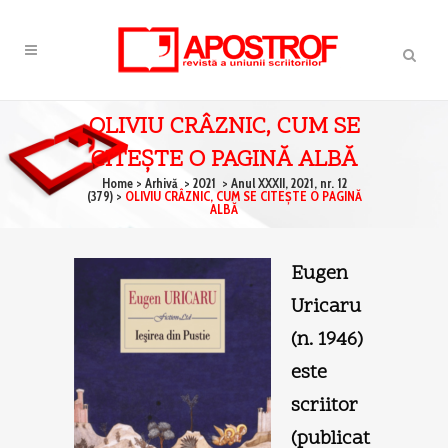
OLIVIU CRÂZNIC, CUM SE
CITEŞTE O PAGINĂ ALBĂ
Home
>
Arhivă
>
2021
>
Anul XXXII, 2021, nr. 12
(379)
>
OLIVIU CRÂZNIC, CUM SE CITEŞTE O PAGINĂ
ALBĂ
Eugen
Uricaru
(n. 1946)
este
scriitor
(publicat