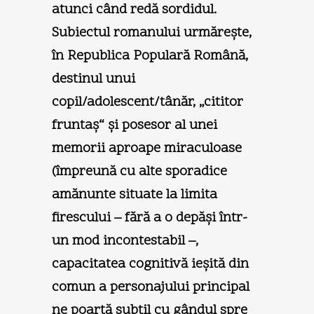
atunci când redă sordidul.
Subiectul romanului urmăreşte,
în Republica Populară Română,
destinul unui
copil/adolescent/tânăr, „cititor
fruntaş“ şi posesor al unei
memorii aproape miraculoase
(împreună cu alte sporadice
amănunte situate la limita
firescului – fără a o depăşi într-
un mod incontestabil –,
capacitatea cognitivă ieşită din
comun a personajului principal
ne poartă subtil cu gândul spre