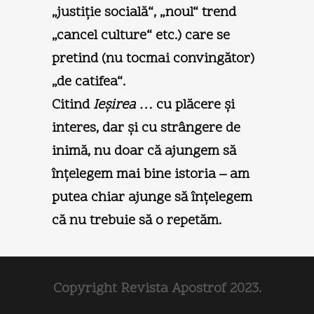
„justiţie socială“, „noul“ trend
„cancel culture“ etc.) care se
pretind (nu tocmai convingător)
„de catifea“.
Citind
Ieşirea …
cu plăcere şi
interes, dar şi cu strângere de
inimă, nu doar că ajungem să
înţelegem mai bine istoria – am
putea chiar ajunge să înţelegem
că nu trebuie să o repetăm.
Copyright Revista Apostrof 2023.
.