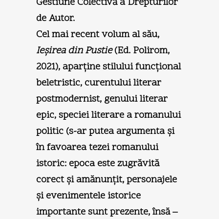
Gestiune Colectivă a Drepturilor
de Autor.
Cel mai recent volum al său,
Ieşirea din Pustie
(Ed. Polirom,
2021), aparţine stilului funcţional
beletristic, curentului literar
postmodernist, genului literar
epic, speciei literare a romanului
politic (s-ar putea argumenta şi
în favoarea tezei romanului
istoric: epoca este zugrăvită
corect şi amănunţit, personajele
şi evenimentele istorice
importante sunt prezente, însă –