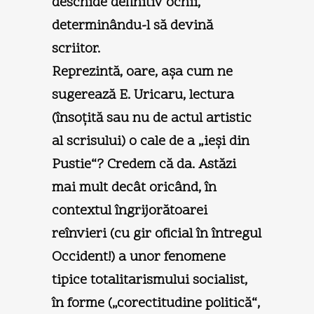
deschide definitiv ochii,
determinându-l să devină
scriitor.
Reprezintă, oare, aşa cum ne
sugerează E. Uricaru, lectura
(însoţită sau nu de actul artistic
al scrisului) o cale de a „ieşi din
Pustie“? Credem că da. Astăzi
mai mult decât oricând, în
contextul îngrijorătoarei
reînvieri (cu gir oficial în întregul
Occident!) a unor fenomene
tipice totalitarismului socialist,
în forme („corectitudine politică“,