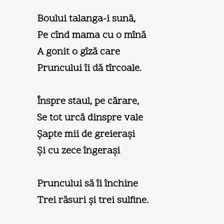
Boului talanga-i sună,
Pe cînd mama cu o mînă
A gonit o gîză care
Pruncului îi dă tîrcoale.
Înspre staul, pe cărare,
Se tot urcă dinspre vale
Şapte mii de greieraşi
Şi cu zece îngeraşi
Pruncului să îi închine
Trei răsuri şi trei sulfine.