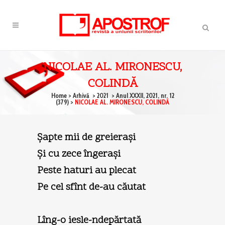
NICOLAE AL. MIRONESCU,
COLINDĂ
Home
>
Arhivă
>
2021
>
Anul XXXII, 2021, nr. 12
(379)
>
NICOLAE AL. MIRONESCU, COLINDĂ
Şapte mii de greieraşi
Şi cu zece îngeraşi
Peste haturi au plecat
Pe cel sfînt de-au căutat
Lîng-o iesle-ndepărtată