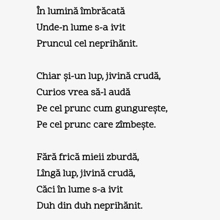
În lumină îmbrăcată
Unde-n lume s-a ivit
Pruncul cel neprihănit.
Chiar şi-un lup, jivină crudă,
Curios vrea să-l audă
Pe cel prunc cum gungureşte,
Pe cel prunc care zîmbeşte.
Fără frică mieii zburdă,
Lîngă lup, jivină crudă,
Căci în lume s-a ivit
Duh din duh neprihănit.