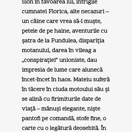
Sion în favoarea lui, intrigile
cumnatei Florica, alte necazuri –
un câine care vrea să-l muşte,
petele de pe haine, aventurile cu
şatra de la Fundulea, dispariţia
motanului, darea în vileag a
„conspiraţiei“ unioniste, dau
impresia de lume care alunecă
încet-încet în haos. Mateiu suferă
în tăcere în ciuda motoului său şi
se alină cu firimiturile date de
viaţă – mănuşi elegante, nişte
pantofi pe comandă, stofe fine, o
carte cu o legătură deosebită. În