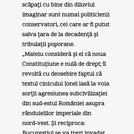
scăpaţi cu bine din diluviul
imaginar sunt numai politicienii
conservatori, cei care ar fi putut
salva ţara de la decadenţă şi
tribulaţii poporane.
„Mateiu consideră şi el că noua
Constituţiune e nulă de drept; îl
revoltă cu deosebire faptul că
textul cinicului Ionel lasă la voia
sorţii agresiunea subcivilizaţiei
din sud‑estul României asupra
rânduielilor imperiale din
nord‑vest. Şi reciproca:
Bucureştiul se va trezi invadat