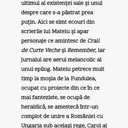
ultimul al existenţei sale şi unul
despre care s-a păstrat prea
puţin. Aici se simt ecouri din
scrierile lui Mateiu şi apar
personaje ce amintesc de
Craii
de Curte Veche
şi
Remember
, iar
jurnalul are aerul melancolic al
unui epilog. Mateiu petrece mult
timp la moşia de la Fundulea,
ocupat cu proiecte din ce în ce
mai fanteziste, se ocupă de
heraldică, se amestecă într-un
complot de unire a României cu
Ungaria sub acelaşi rege, Carol al