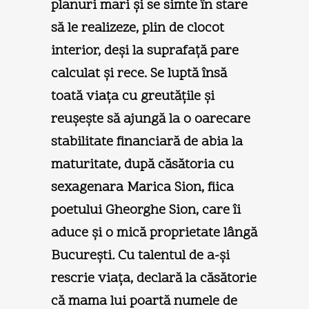
planuri mari şi se simte în stare
să le realizeze, plin de clocot
interior, deşi la suprafaţă pare
calculat şi rece. Se luptă însă
toată viaţa cu greutăţile şi
reuşeşte să ajungă la o oarecare
stabilitate financiară de abia la
maturitate, după căsătoria cu
sexagenara Marica Sion, fiica
poetului Gheorghe Sion, care îi
aduce şi o mică proprietate lângă
Bucureşti
.
Cu talentul de a-şi
rescrie viaţa, declară la căsătorie
că mama lui poartă numele de