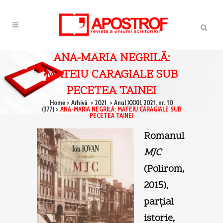
ANA-MARIA NEGRILĂ:
MATEIU CARAGIALE SUB
PECETEA TAINEI
Home
>
Arhivă
>
2021
>
Anul XXXII, 2021, nr. 10
(377)
>
ANA-MARIA NEGRILĂ: MATEIU CARAGIALE SUB
PECETEA TAINEI
Romanul
MJC
(Polirom,
2015),
parţial
istorie,