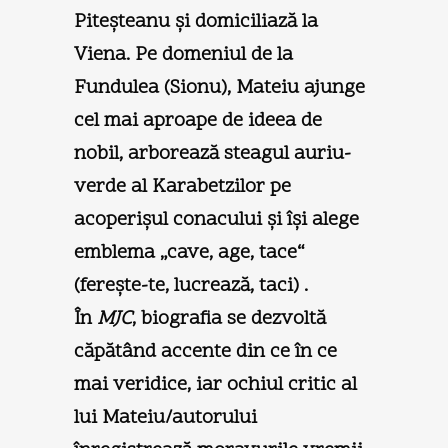
Piteşteanu şi domiciliază la
Viena. Pe domeniul de la
Fundulea (Sionu), Mateiu ajunge
cel mai aproape de ideea de
nobil, arborează steagul auriu-
verde al Karabetzilor pe
acoperişul conacului şi îşi alege
emblema „cave, age, tace“
(fereşte-te, lucrează, taci) .
În
MJC
, biografia se dezvoltă
căpătând accente din ce în ce
mai veridice, iar ochiul critic al
lui Mateiu/autorului