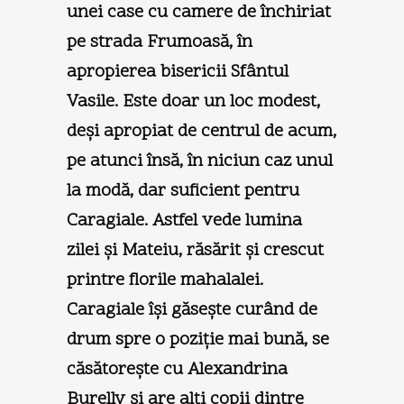
unei case cu camere de închiriat
pe strada Frumoasă, în
apropierea bisericii Sfântul
Vasile. Este doar un loc modest,
deşi apropiat de centrul de acum,
pe atunci însă, în niciun caz unul
la modă, dar suficient pentru
Caragiale. Astfel vede lumina
zilei şi Mateiu, răsărit şi crescut
printre florile mahalalei.
Caragiale îşi găseşte curând de
drum spre o poziţie mai bună, se
căsătoreşte cu Alexandrina
Burelly şi are alţi copii dintre