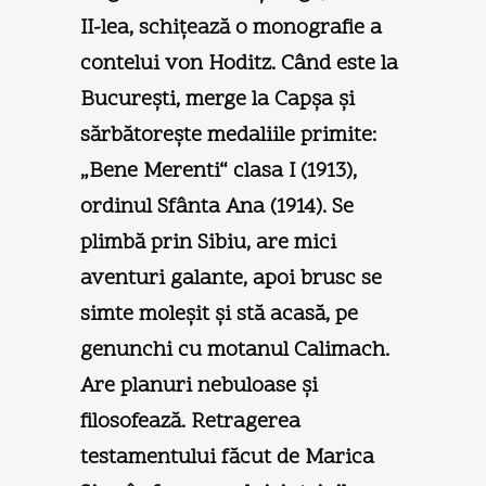
II-lea, schiţează o monografie a
contelui von Hoditz. Când este la
Bucureşti, merge la Capşa şi
sărbătoreşte medaliile primite:
„Bene Merenti“ clasa I (1913),
ordinul Sfânta Ana (1914). Se
plimbă prin Sibiu, are mici
aventuri galante, apoi brusc se
simte moleşit şi stă acasă, pe
genunchi cu motanul Calimach.
Are planuri nebuloase şi
filosofează. Retragerea
testamentului făcut de Marica