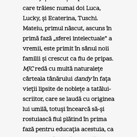
care trăiesc numai doi Luca,
Lucky, şi Ecaterina, Tuschi.
Mateiu, primul născut, ascuns în
primă fază „sferei intelectuale“ a
vremii, este primit în sânul noii
familii şi crescut ca fiu de pripas.
MJC
redă cu multă naturaleţe
cârteala tânărului
dandy
în faţa
vieţii lipsite de nobleţe a tatălui-
scriitor, care se laudă cu originea
lui umilă, totuşi încearcă să-şi
rostuiască fiul plătind în prima
fază pentru educaţia acestuia, ca