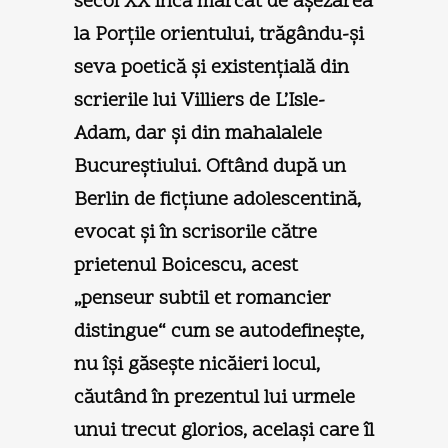
secol XX încă marcat de aşezarea
la Porţile orientului, trăgându-şi
seva poetică şi existenţială din
scrierile lui Villiers de L’Isle-
Adam, dar şi din mahalalele
Bucureştiului. Oftând după un
Berlin de ficţiune adolescentină,
evocat şi în scrisorile către
prietenul Boicescu, acest
„penseur subtil et romancier
distingue“ cum se autodefineşte,
nu îşi găseşte nicăieri locul,
căutând în prezentul lui urmele
unui trecut glorios, acelaşi care îl