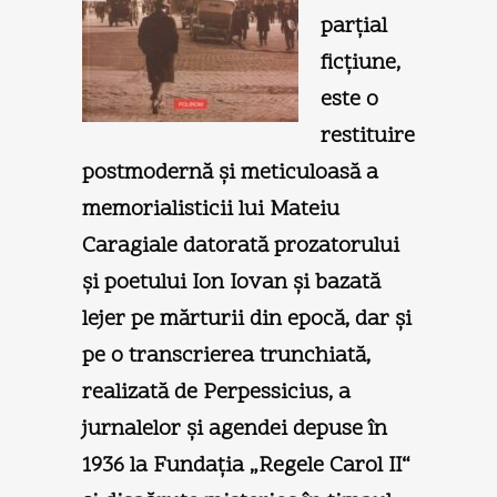
parţial
ficţiune,
este o
restituire
postmodernă şi meticuloasă a
memorialisticii lui Mateiu
Caragiale datorată prozatorului
şi poetului Ion Iovan şi bazată
lejer pe mărturii din epocă, dar şi
pe o transcrierea trunchiată,
realizată de Perpessicius, a
jurnalelor şi agendei depuse în
1936 la Fundaţia „Regele Carol II“