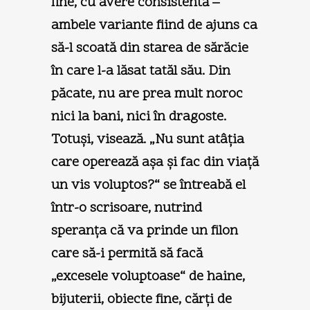
fine, cu avere consistentă –
ambele variante fiind de ajuns ca
să-l scoată din starea de sărăcie
în care l-a lăsat tatăl său. Din
păcate, nu are prea mult noroc
nici la bani, nici în dragoste.
Totuşi, visează. „Nu sunt atâţia
care operează aşa şi fac din viaţă
un vis voluptos?“ se întreabă el
într-o scrisoare, nutrind
speranţa că va prinde un filon
care să-i permită să facă
„excesele voluptoase“ de haine,
bijuterii, obiecte fine, cărţi de