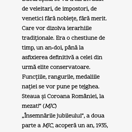
de veleitari, de impostori, de
venetici fără nobleţe, fără merit.
Care vor dizolva ierarhiile
tradiţionale. Era o chestiune de
timp, un an‑doi, până la
asfixierea definitivă a celei din
urmă elite conservatoare.
Funcţiile, rangurile, medaliile
naţiei se vor pune pe tejghea.
Steaua şi Coroana României, la
mezat!“ (
MJC
)
„Însemnările jubileului“, a doua
parte a
MJC
, acoperă un an, 1935,