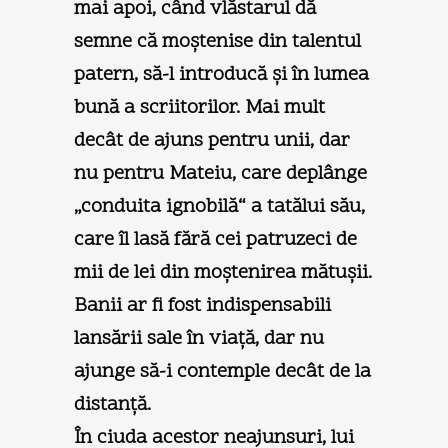
mai apoi, când vlăstarul dă
semne că moştenise din talentul
patern, să-l introducă şi în lumea
bună a scriitorilor. Mai mult
decât de ajuns pentru unii, dar
nu pentru Mateiu, care deplânge
„conduita ignobilă“ a tatălui său,
care îl lasă fără cei patruzeci de
mii de lei din moştenirea mătuşii.
Banii ar fi fost indispensabili
lansării sale în viaţă, dar nu
ajunge să-i contemple decât de la
distanţă.
În ciuda acestor neajunsuri, lui