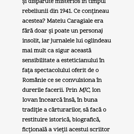
şi dispărute misterios în timpul
rebeliunii din 1941. Ce conţineau
acestea? Mateiu Caragiale era
fără doar şi poate un personaj
insolit, iar jurnalele lui oglindeau
mai mult ca sigur această
sensibilitate a esteticianului în
faţa spectacolului oferit de o
Românie ce se convulsiona în
durerile facerii. Prin
MJC
, Ion
Iovan încearcă însă, în buna
tradiţie a cărturarilor, să facă o
restituire istorică, biografică,
ficţională a vieţii acestui scriitor