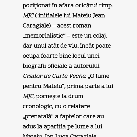
poziţionat în afara oricărui timp.
MJC
( iniţialele lui Mateiu Jean
Caragiale) – acest roman
„memorialistic“ – este un colaj,
dar unul atât de viu, încât poate
ocupa foarte bine locul unei
biografii oficiale a autorului
Crailor de Curte Veche
. „O lume
pentru Mateiu“, prima parte a lui
MJC
, porneşte la drum
cronologic, cu o relatare
„prenatală“ a faptelor care au
adus la apariţia pe lume a lui
Mateiu. Ion Luca Caragiale,