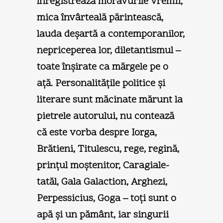
înregistrează moravurile vremii,
mica învârteală părintească,
lauda deşartă a contemporanilor,
nepriceperea lor, diletantismul –
toate înşirate ca mărgele pe o
aţă. Personalităţile politice şi
literare sunt măcinate mărunt la
pietrele autorului, nu contează
că este vorba despre Iorga,
Brătieni, Titulescu, rege, regină,
prinţul moştenitor, Caragiale-
tatăl, Gala Galaction, Arghezi,
Perpessicius, Goga – toţi sunt o
apă şi un pământ, iar singurii