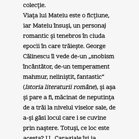
colecţie.
Viaţa lui Mateiu este o ficţiune,
iar Mateiu însuşi, un personaj
romantic şi tenebros în ciuda
epocii în care trăieşte. George
Călinescu îl vede de-un „snobism
încântător, de-un temperament
mahmur, neliniştit, fantastic“
(
Istoria literaturii române
), şi aşa
şi pare a fi, măcinat de neputinţa
de a trăi la nivelul viselor sale, de
a-şi găsi locul care i se cuvine
prin naştere. Totuşi, ce loc este
acesta? I.L. Caragiale îşi ia