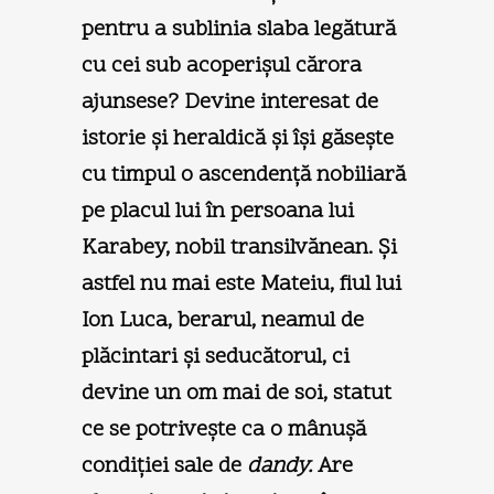
pentru a sublinia slaba legătură
cu cei sub acoperişul cărora
ajunsese? Devine interesat de
istorie şi heraldică şi îşi găseşte
cu timpul o ascendenţă nobiliară
pe placul lui în persoana lui
Karabey, nobil transilvănean. Şi
astfel nu mai este Mateiu, fiul lui
Ion Luca, berarul, neamul de
plăcintari şi seducătorul, ci
devine un om mai de soi, statut
ce se potriveşte ca o mânuşă
condiţiei sale de
dandy.
Are