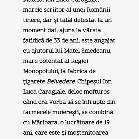
marele scriitor al unei Românii
tinere, dar şi tatăl detestat la un
moment dat, ajuns la vârsta
fatidică de 33 de ani, este angajat
cu ajutorul lui Matei Smedeanu,
mare potentat al Regiei
Monopolului, la fabrica de
ţigarete
Belvedere
. Chipeşul Ion
Luca Caragiale, deloc mofturos
când era vorba să se înfrupte din
farmecele muiereşti, se combină
cu Mărioara, o lucrătoare de 19
ani, care este şi moştenitoarea