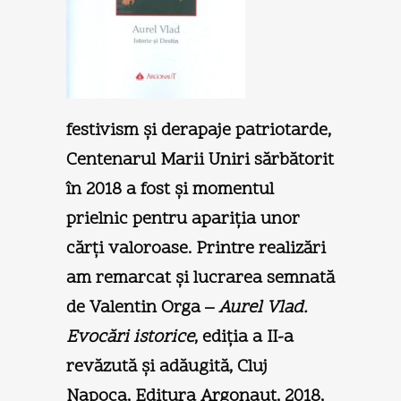
festivism şi derapaje patriotarde,
Centenarul Marii Uniri sărbătorit
în 2018 a fost şi momentul
prielnic pentru apariţia unor
cărţi valoroase. Printre realizări
am remarcat şi lucrarea semnată
de Valentin Orga –
Aurel Vlad.
Evocări istorice
, ediţia a II-a
revăzută şi adăugită, Cluj
Napoca, Editura Argonaut, 2018,