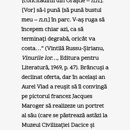
[concitadinii din Orăştie –
n.n.
].
[Vor] să-l pună [să pună bustul
meu –
n.n.
] în parc. V-aş ruga să
începem chiar azi, ca să
terminaţi degrabă, oricât va
costa…“ (Vintilă Russu-Şirianu,
Vinurile lor…
, Editura pentru
Literatură, 1969, p. 47). Brâncuşi a
declinat oferta, dar în acelaşi an
Aurel Vlad a reuşit să îl convingă
pe pictorul francez Jacques
Maroger să realizeze un portret
al său (care se păstrează astăzi la
Muzeul Civilizaţiei Dacice şi