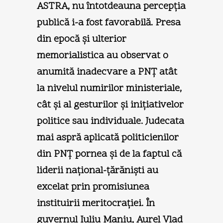
ASTRA, nu întotdeauna percepţia
publică i-a fost favorabilă. Presa
din epocă şi ulterior
memorialistica au observat o
anumită inadecvare a PNŢ atât
la nivelul numirilor ministeriale,
cât şi al gesturilor şi iniţiativelor
politice sau individuale. Judecata
mai aspră aplicată politicienilor
din PNŢ pornea şi de la faptul că
liderii naţional-ţărănişti au
excelat prin promisiunea
instituirii meritocraţiei. În
guvernul Iuliu Maniu, Aurel Vlad