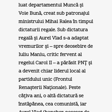
luat departamentul Muncă şi
Voie Bună, creat sub patronajul
ministrului Mihai Ralea în timpul
dictaturii regale. Sub dictatura
regală şi Aurel Vlad s-a adaptat
vremurilor şi – spre deosebire de
Iuliu Maniu, critic fervent al
regelui Carol II – a părăsit PNŢ şi
a devenit chiar liderul local al
partidului unic (Frontul
Renaşterii Naţionale). Peste
câţiva ani, o altă dictatură se
înstăpânea, cea comunistă, iar