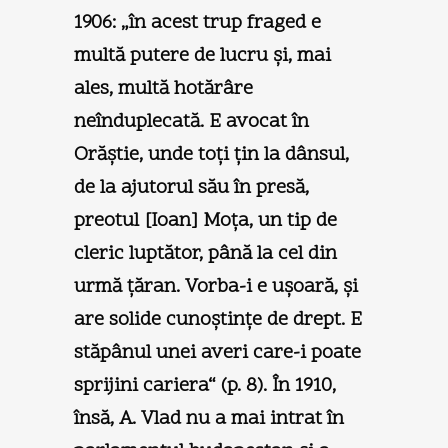
1906: „în acest trup fraged e
multă putere de lucru şi, mai
ales, multă hotărâre
neînduplecată. E avocat în
Orăştie, unde toţi ţin la dânsul,
de la ajutorul său în presă,
preotul [Ioan] Moţa, un tip de
cleric luptător, până la cel din
urmă ţăran. Vorba-i e uşoară, şi
are solide cunoştinţe de drept. E
stăpânul unei averi care-i poate
sprijini cariera“ (p. 8). În 1910,
însă, A. Vlad nu a mai intrat în