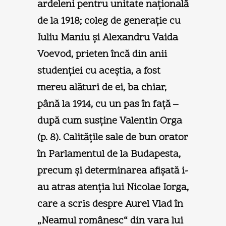
ardeleni pentru unitate naţională
de la 1918; coleg de generaţie cu
Iuliu Maniu şi Alexandru Vaida
Voevod, prieten încă din anii
studenţiei cu aceştia, a fost
mereu alături de ei, ba chiar,
până la 1914, cu un pas în faţă –
după cum susţine Valentin Orga
(p. 8). Calităţile sale de bun orator
în Parlamentul de la Budapesta,
precum şi determinarea afişată i-
au atras atenţia lui Nicolae Iorga,
care a scris despre Aurel Vlad în
„Neamul românesc“ din vara lui