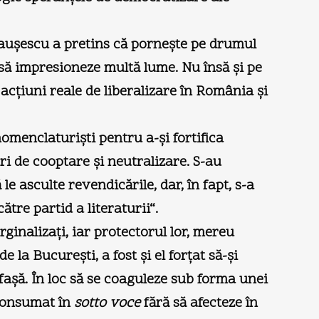
Ceauşescu a pretins că porneşte pe drumul
t să impresioneze multă lume. Nu însă şi pe
acţiuni reale de liberalizare în România şi
nomenclaturişti pentru a-şi fortifica
ri de cooptare şi neutralizare. S-au
le asculte revendicările, dar, în fapt, s-a
tre partid a literaturii“.
ginalizaţi, iar protectorul lor, mereu
la Bucureşti, a fost şi el forţat să-şi
faşă. În loc să se coaguleze sub forma unei
 consumat în
sotto voce
fără să afecteze în