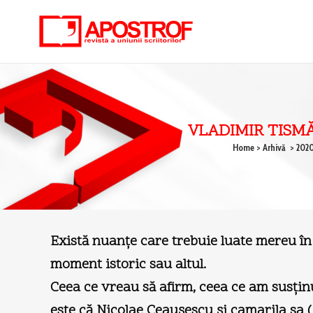
VLADIMIR TISM
Home
>
Arhivă
>
202
Există nuanţe care trebuie luate mereu în co
moment istoric sau altul.
Ceea ce vreau să afirm, ceea ce am susţin
este că Nicolae Ceauşescu şi camarila sa 