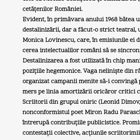
cetăţenilor României.
Evident, în primăvara anului 1968 bătea u
destalinizării, dar a făcut-o strict teatra
Monica Lovinescu, care, în emisiunile ei d
cerea intelectualilor români să se sincron
Destalinizarea a fost utilizată în chip man
poziţiile hegemonice. Vaga nelinişte din r
organizat campanii menite să-i convingă pe t
mers pe linia amortizării oricăror critici 
Scriitorii din grupul oniric (Leonid Dimov
nonconformistul poet Miron Radu Paraschives
întrerupă contribuţiile publicistice. Prom
contestaţii colective, acţiunile scriitorim