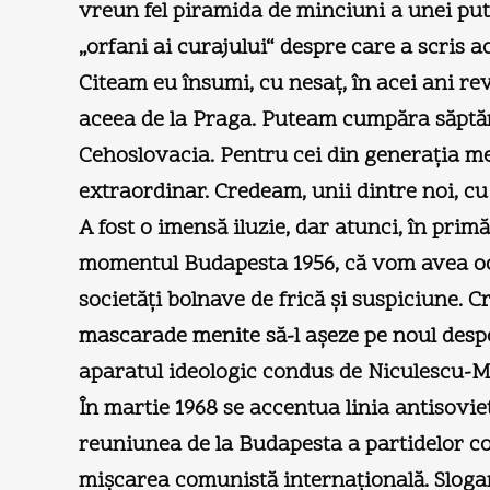
vreun fel piramida de minciuni a unei pute
„orfani ai curajului“ despre care a scris 
Citeam eu însumi, cu nesaţ, în acei ani re
aceea de la Praga. Puteam cumpăra săpt
Cehoslovacia. Pentru cei din generaţia me
extraordinar. Credeam, unii dintre noi, cu
A fost o imensă iluzie, dar atunci, în pri
momentul Budapesta 1956, că vom avea ocaz
societăţi bolnave de frică şi suspiciune. 
mascarade menite să-l aşeze pe noul despo
aparatul ideologic condus de Niculescu-Mi
În martie 1968 se accentua linia antisovie
reuniunea de la Budapesta a partidelor com
mişcarea comunistă internaţională. Sloganu