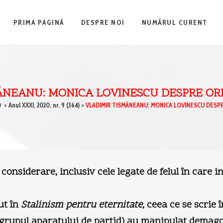
PRIMA PAGINĂ
DESPRE NOI
NUMĂRUL CURENT
ĂNEANU: MONICA LOVINESCU DESPRE ORF
0
>
Anul XXXI, 2020, nr. 9 (364)
>
VLADIMIR TISMĂNEANU: MONICA LOVINESCU DESPR
nsiderare, inclusiv cele legate de felul în care ind
ut în
Stalinism pentru eternitate
, ceea ce se scrie
(grupul aparatului de partid) au manipulat demag