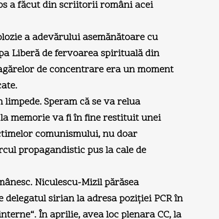
s a făcut din scriitorii români acei
explozie a adevărului asemănătoare cu
pa Liberă de fervoarea spirituală din
l lagărelor de concentrare era un moment
ate.
in limpede. Speram că se va relua
 memorie va fi în fine restituit unei
victimelor comunismului, nu doar
rcul propagandistic pus la cale de
românesc. Niculescu-Mizil părăsea
 delegatul sirian la adresa poziţiei PCR în
terne“. În aprilie, avea loc plenara CC, la