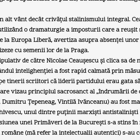
n alt vânt decât crivăţul stalinismului integral. 
l, utilizând o dramaturgie a imposturii care a reuşi
e la Europa Liberă, avertiza asupra absenţei unor 
izeze cu semenii lor de la Praga.
ipulativ de către Nicolae Ceauşescu şi clica sa de 
ândul intelighenţiei a fost rapid calmată prin măsu
inerii scriitori că liderii partidului erau gata să 
care vizau principiul sacrosanct al „îndrumării de că
, Dumitru Ţepeneag, Vintilă Ivănceanu) au fost mar
cu, unul dintre puţinii marxişti antistalinişti de 
isiunea unei Primăveri de la Bucureşti s-a stins în 
ii române (mă refer la intelectualii autentici) s-au