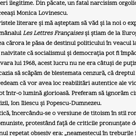
ri ilegitime. Din păcate, un fatal narcisism orgolio
aceeaşi Monica Lovinescu.
vistele literare şi mă aşteptam să văd şi la noi o 
ămânalul
Les Lettres Françaises
şi ştiam de la Euro
a cărora le păsa de destinul politicului în veacu
 naivitate că socialismul şi democraţia pot fi împăc
măvara lui 1968, acest lucru nu ne era câtuşi de puţ
ia să scăpăm de blestemata cenzură, că dreptul la
Credeam că vor avea loc reabilitări autentice ale 
t într-o lumină glorioasă. Preferam să ignorăm ci
zil, Ion Iliescu şi Popescu-Dumnezeu.
tică, încercându-se o versiune de titoism în stil 
uniste, protestând faţă de criticile pronunţate de
l repetat obsesiv era: „neamestecul în treburile in