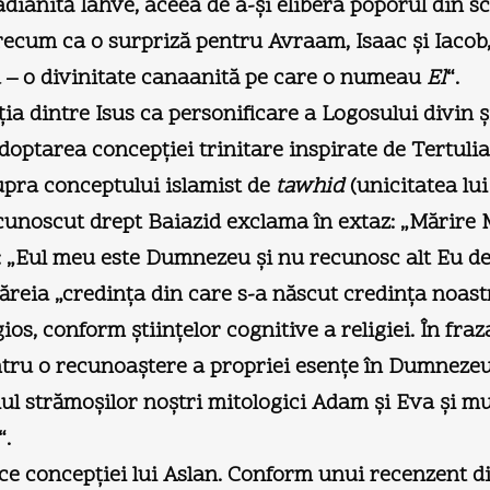
ianită Iahve, aceea de a-şi elibera poporul din scl
recum ca o surpriză pentru Avraam, Isaac şi Iacob, 
eu – o divinitate canaanită pe care o numeau
El
“.
ia dintre Isus ca personificare a Logosului divin ş
adoptarea concepţiei trinitare inspirate de Tertulian
supra conceptului islamist de
tawhid
(unicitatea lu
it cunoscut drept Baiazid exclama în extaz: „Mărire
a: „Eul meu este Dumnezeu şi nu recunosc alt Eu d
căreia „credinţa din care s-a născut credinţa noas
gios, conform ştiinţelor cognitive a religiei. În fr
ntru o recunoaştere a propriei esenţe în Dumnezeu:
 strămoşilor noştri mitologici Adam şi Eva şi muşc
.
duce concepţiei lui Aslan. Conform unui recenzent 