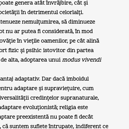
 poate genera atât învrăjbire, cât şi
ietăţii în detrimentul celorlalţi.
ă atenueze nemulţumirea, să diminueze
tot nu ar putea fi considerată, în mod
văţie în vieţile oamenilor, pe cât alină
t fizic şi psihic istovitor din partea
pe de alta, adoptarea unui
modus vivendi
vantaj adaptativ. Dar dacă imboldul
pentru adaptare şi supravieţuire, cum
iversalităţii credinţelor supranaturale,
adaptare evoluţionistă; religia este
aptare preexistentă nu poate fi decât
ă, că suntem suflete întrupate, indiferent ce