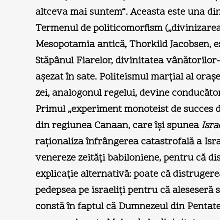
altceva mai suntem“. Aceasta este una din 
Termenul de politicomorfism („divinizarea p
Mesopotamia antică, Thorkild Jacobsen, est
Stăpânul Fiarelor, divinitatea vânătorilor
aşezat în sate. Politeismul marţial al ora
zei, analogonul regelui, devine conducător
Primul „experiment monoteist de succes di
din regiunea Canaan, care îşi spunea
Isra
raţionaliza înfrângerea catastrofală a Israe
venereze zeităţi babiloniene, pentru că dis
explicaţie alternativă: poate că distrugerea
pedepsea pe israeliţi pentru că aleseseră
constă în faptul că Dumnezeul din Pentateu