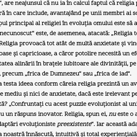
“, are neajunsul că nu ia în calcul faptul că religia
ă în care include, avantajând pe unii membri ai soc
ul principal al religiei în evoluţia omului este s
e necunoscut“ este, de asemenea, atacată: „Religia 
Religia provoacă tot atât de multă anxietate şi vino
e şi capricioase, a căror potolire necesită un efor
atea alinării în braţele iubitoare ale divinităţii, 
, precum „frica de Dumnezeu“ sau „frica de iad“.
 a testa ideea conform căreia religia prezintă un a
de mediu şi nici de anxietate, dacă este irelevant 
tă? „Confruntaţi cu acest puzzle evoluţionist al un
cu un răspuns inovator. Religia, spun ei,
nu
este o 
daptări evoluţioniste
preexistente
“. Iar această ad
a noastră înnăscută, intuitivă şi total experienţial