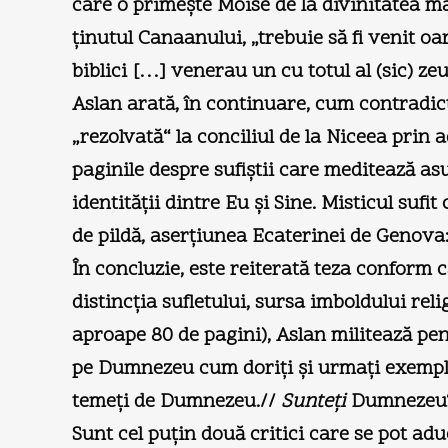
care o primeşte Moise de la divinitatea mad
ţinutul Canaanului, „trebuie să fi venit oa
biblici […] venerau un cu totul al (sic) z
Aslan arată, în continuare, cum contradicţ
„rezolvată“ la conciliul de la Niceea prin 
paginile despre sufiştii care meditează a
identităţii dintre Eu şi Sine. Misticul suf
de pildă, aserţiunea Ecaterinei de Genov
În concluzie, este reiterată teza conform 
distincţia sufletului, sursa imboldului reli
aproape 80 de pagini), Aslan militează pe
pe Dumnezeu cum doriţi şi urmaţi exemplul
temeţi de Dumnezeu.//
Sunteţi
Dumnezeu“
Sunt cel puţin două critici care se pot a