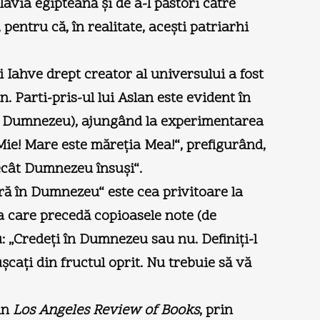
avia egipteană şi de a-l păstori către
pentru că, în realitate, aceşti patriarhi
i Iahve drept creator al universului a fost
. Parti-pris-ul lui Aslan este evident în
i Dumnezeu), ajungând la experimentarea
 Mie! Mare este măreţia Mea!“, prefigurând,
ecât Dumnezeu însuşi“.
tră în Dumnezeu“ este cea privitoare la
aza care precedă copioasele note (de
 „Credeţi în Dumnezeu sau nu. Definiţi-l
aţi din fructul oprit. Nu trebuie să vă
din
Los Angeles Review of Books
, prin