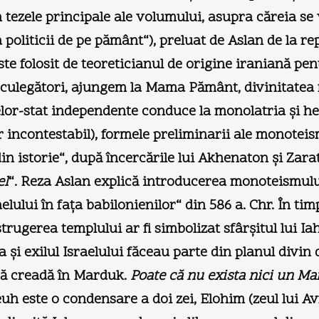
tezele principale ale volumului, asupra căreia se v
oliticii de pe pământ“), preluat de Aslan de la rep
e folosit de teoreticianul de origine iraniană pent
-culegători, ajungem la Mama Pământ, divinitatea fe
şelor-stat independente conduce la monolatria şi h
 incontestabil), formele preliminarii ale monoteis
n istorie“, după încercările lui Akhenaton şi Zara
el
“. Reza Aslan explică introducerea monoteismulu
lului în faţa babilonienilor“ din 586 a. Chr. În tim
trugerea templului ar fi simbolizat sfârşitul lui I
 şi exilul Israelului făceau parte din planul divin 
 să creadă în Marduk.
Poate că nu exista nici un M
h este o condensare a doi zei, Elohim (zeul lui Avr