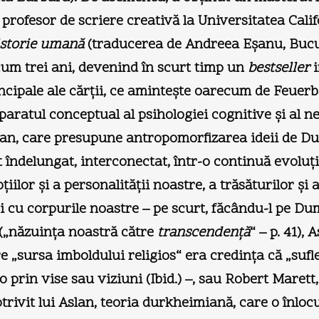
profesor de scriere creativă la Universitatea Cali
istorie umană
(traducerea de Andreea Eşanu, Bucur
m trei ani, devenind în scurt timp un
bestseller
i
ncipale ale cărţii, ce aminteşte oarecum de Feuerbac
paratul conceptual al psihologiei cognitive şi al neu
man, care presupune antropomorfizarea ideii de Dumn
t îndelungat, interconectat, într-o continuă evoluţ
iilor şi a personalităţii noastre, a trăsăturilor şi 
r şi cu corpurile noastre – pe scurt, făcându-l pe 
 („năzuinţa noastră către
transcendenţă
“ – p. 41),
„sursa imboldului religios“ era credinţa că „suflet
-o prin vise sau viziuni (Ibid.) –, sau Robert Mare
otrivit lui Aslan, teoria durkheimiană, care o înloc