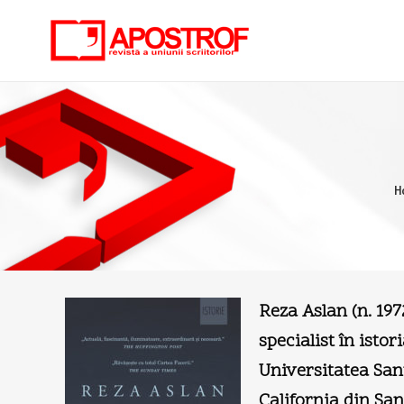
H
Reza Aslan (n. 197
specialist în istor
Universitatea Sant
California din San