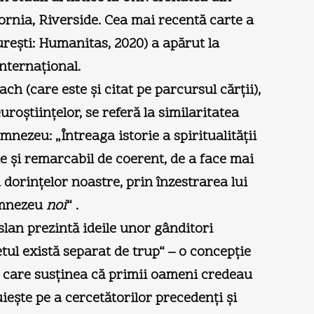
fornia, Riverside. Cea mai recentă carte a
eşti: Humanitas, 2020) a apărut la
nternaţional.
h (care este şi citat pe parcursul cărţii),
roştiinţelor, se referă la similaritatea
ezeu: „Întreaga istorie a spiritualităţii
ie şi remarcabil de coerent, de a face mai
a dorinţelor noastre, prin înzestrarea lui
Dumnezeu
noi
“ .
 Aslan prezintă ideile unor gânditori
ul există separat de trup“ – o concepţie
tt, care susţinea că primii oameni credeau
uieşte pe a cercetătorilor precedenţi şi