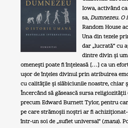
Iowa, activând ca 
sa,
Dumnezeu. O 
Random House acu
Una din tezele pri
dar „lucrată“ cu a
dintre divin şi u
omeneşti poate fi înţeleasă […] ca un efor
uşor de înţeles divinul prin atribuirea emoţ
cu calităţile şi slăbiciunile noastre, chia
Încercând să găsească sursa religiozităţii
precum Edward Burnett Tylor, pentru care 
pe care strămoşii noştri ar fi achiziţionat
într-un soi de „suflet universal“ (
mana
). P