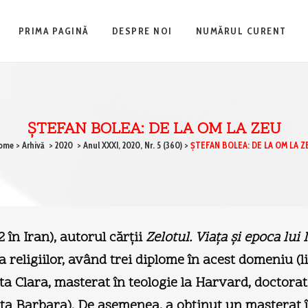
PRIMA PAGINĂ
DESPRE NOI
NUMĂRUL CURENT
ŞTEFAN BOLEA: DE LA OM LA ZEU
ome
>
Arhivă
>
2020
>
Anul XXXI, 2020, Nr. 5 (360)
>
ŞTEFAN BOLEA: DE LA OM LA Z
2 în Iran), autorul cărţii
Zelotul. Viaţa şi epoca lui
ia religiilor, având trei diplome în acest domeniu (lic
a Clara, masterat în teologie la Harvard, doctorat î
ta Barbara). De asemenea, a obţinut un masterat în