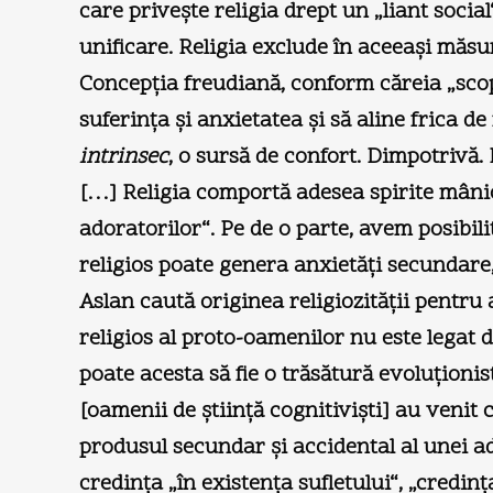
care priveşte religia drept un „liant social
unificare. Religia exclude în aceeaşi măsur
Concepţia freudiană, conform căreia „scop
suferinţa şi anxietatea şi să aline frica d
intrinsec
, o sursă de confort. Dimpotrivă. 
[…] Religia comportă adesea spirite mânioas
adoratorilor“. Pe de o parte, avem posibilit
religios poate genera anxietăţi secundare
Aslan caută originea religiozităţii pentru
religios al proto-oamenilor nu este legat 
poate acesta să fie o trăsătură evoluţionis
[oamenii de ştiinţă cognitivişti] au venit 
produsul secundar şi accidental al unei a
credinţa „în existenţa sufletului“, „credinţ