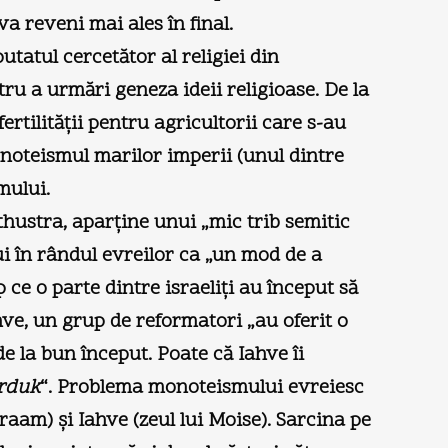
a reveni mai ales în final.
utatul cercetător al religiei din
ru a urmări geneza ideii religioase. De la
rtilităţii pentru agricultorii care s-au
enoteismul marilor imperii (unul dintre
mului.
thustra, aparţine unui „mic trib semitic
i în rândul evreilor ca „un mod de a
p ce o parte dintre israeliţi au început să
ahve, un grup de reformatori „au oferit o
de la bun început. Poate că Iahve îi
arduk
“. Problema monoteismului evreiesc
aam) şi Iahve (zeul lui Moise). Sarcina pe