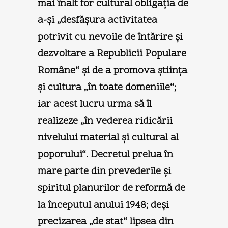
mai înalt for cultural obligaţia de
a-şi „desfăşura activitatea
potrivit cu nevoile de întărire şi
dezvoltare a Republicii Populare
Române“ şi de a promova ştiinţa
şi cultura „în toate domeniile“;
iar acest lucru urma să îl
realizeze „în vederea ridicării
nivelului material şi cultural al
poporului“. Decretul prelua în
mare parte din prevederile şi
spiritul planurilor de reformă de
la începutul anului 1948; deşi
precizarea „de stat“ lipsea din