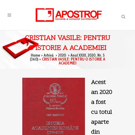
CRISTIAN VASILE: PENTRU
O ISTORIE A ACADEMIEI
Home
>
Arhivă
>
2020
>
Anul XXXI, 2020, Nr. 5
(360)
>
CRISTIAN VASILE: PENTRU O ISTORIE A
ACADEMIEI
Acest
an 2020
a fost
cu totul
aparte
din