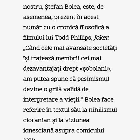
nostru, Ştefan Bolea, este, de
asemenea, prezent în acest
număr cu o cronică filosofică a
filmului lui Todd Phillips,
Joker
.
„Când cele mai avansate societăţi
îşi tratează membrii cei mai
dezavantajaţi drept «şobolani»,
am putea spune că pesimismul
devine o grilă validă de
interpretare a vieţii.“ Bolea face
referire în textul său la nihilismul
cioranian şi la viziunea
ionesciană asupra comicului