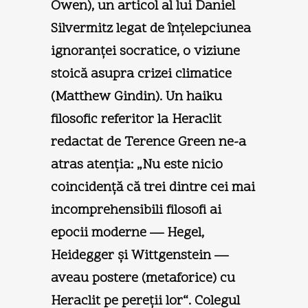
Owen), un articol al lui Daniel
Silvermitz legat de înţelepciunea
ignoranţei socratice, o viziune
stoică asupra crizei climatice
(Matthew Gindin). Un haiku
filosofic referitor la Heraclit
redactat de Terence Green ne-a
atras atenţia: „Nu este nicio
coincidenţă că trei dintre cei mai
incomprehensibili filosofi ai
epocii moderne — Hegel,
Heidegger şi Wittgenstein —
aveau postere (metaforice) cu
Heraclit pe pereţii lor“. Colegul