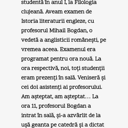
studentă în anul I, la Filologia
clujeană. Aveam examen de
Istoria literaturii engleze, cu
profesorul Mihail Bogdan, o
vedetă a anglisticii româneşti, pe
vremea aceea. Examenul era
programat pentru ora nouă. La
ora respectivă, noi, toţi studenţii
eram prezenţi în sală. Veniseră şi
cei doi asistenţi ai profesorului.
Am aşteptat, am aşteptat… La
ora 11, profesorul Bogdan a
intrat în sală, şi-a azvârlit de la
uşă geanta pe catedră şi a dictat