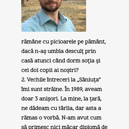
rămâne cu picioarele pe pământ,
dacă n-aş umbla desculţ prin
casă atunci când dorm soţia şi
cei doi copii ai noştri?
2. Vechile întreceri la „Săniuţa“
îmi sunt străine. În 1989, aveam
doar 3 anişori. La mine, la ţară,
ne dădeam cu târlia, dar asta a
rămas o vorbă. N-am avut cum
să primesc nici măcar diplomă de