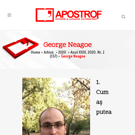
George Neagoe
Home
>
Arhivă
>
2020
>
Anul XXXI, 2020, Nr. 2
(357)
>
George Neagoe
1.
Cum
aş
putea