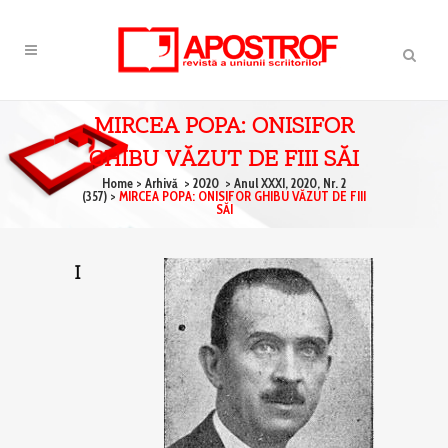
MIRCEA POPA: ONISIFOR
GHIBU VĂZUT DE FIII SĂI
Home
>
Arhivă
>
2020
>
Anul XXXI, 2020, Nr. 2
(357)
>
MIRCEA POPA: ONISIFOR GHIBU VĂZUT DE FIII
SĂI
I