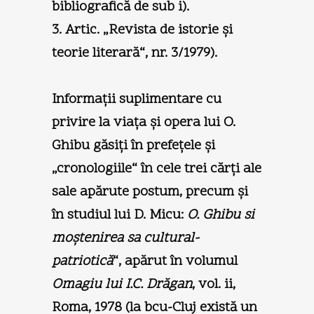
bibliografică de sub i).
3. Artic. „Revista de istorie şi
teorie literară“, nr. 3/1979).
Informaţii suplimentare cu
privire la viaţa şi opera lui O.
Ghibu găsiţi în prefeţele şi
„cronologiile“ în cele trei cărţi ale
sale apărute postum, precum şi
în studiul lui D. Micu:
O. Ghibu si
moştenirea sa cultural-
patriotică
“, apărut în volumul
Omagiu lui I.C. Drăgan
, vol. ii,
Roma, 1978 (la bcu-Cluj există un