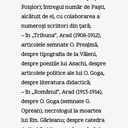
Foişior); întregul număr de Paşti,
alcătuit de el, cu colaborarea a
numeroşi scriitori din ţară;
– în „Tribuna“, Arad (1908-1912),
articolele semnate O. Preajmă,
despre tipografia de la Văleni,
despre poeziile lui Asachi, despre
articolele politice ale lui O. Goga,
despre literatura didactică;
– în „Românul“, Arad (1913-1914),
despre O. Goga (semnate G.
Oprean), necrologul la moartea
lui Em. Gârleanu; despre catedra