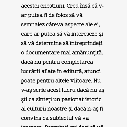
acestei chestiuni. Cred însă că v-
ar putea fi de folos să vă
semnalez câteva aspecte ale ei,
care ar putea să vă intereseze şi
să vă determine să întreprindeţi
o documentare mai amănunţită,
dacă nu pentru completarea
lucrării aflate în editură, atunci
poate pentru altele viitoare. Nu
v-aş scrie acest lucru dacă nu aş
şti ca sînteţi un pasionat istoric
al culturii noastre şi dacă n-aş fi
convins ca subiectul vă va