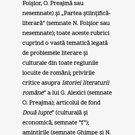
Foişior, O. Preajmă sau
nesemnate) şi „Partea ştiinţifică-
literară“ (semnate N. Foişior sau
nesemnate); toate aceste rubrici
cuprind o vastă tematică legată
de problemele literare şi
culturale din toate regiunile
locuite de români; privirile
critice asupra
Istoriei literaturii
române
“ a lui G. Alexici (semnate
O. Preajma); articolul de fond
Două lupte
“ (culturală şi
economică, semnate “f“);
amintirile (semnate Ghimpe şi N.