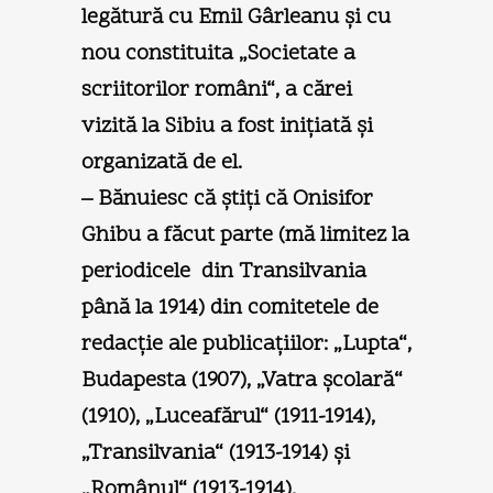
legătură cu Emil Gârleanu şi cu
nou constituita „Societate a
scriitorilor români“, a cărei
vizită la Sibiu a fost iniţiată şi
organizată de el.
– Bănuiesc că ştiţi că Onisifor
Ghibu a făcut parte (mă limitez la
periodicele din Transilvania
până la 1914) din comitetele de
redacţie ale publicaţiilor: „Lupta“,
Budapesta (1907), „Vatra şcolară“
(1910), „Luceafărul“ (1911-1914),
„Transilvania“ (1913-1914) şi
„Românul“ (1913-1914).