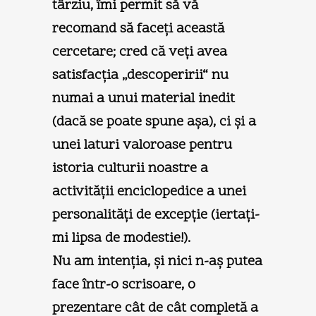
târziu, îmi permit să vă
recomand să faceţi această
cercetare; cred că veţi avea
satisfacţia „descoperirii“ nu
numai a unui material inedit
(dacă se poate spune aşa), ci şi a
unei laturi valoroase pentru
istoria culturii noastre a
activităţii enciclopedice a unei
personalităţi de excepţie (iertaţi-
mi lipsa de modestie!).
Nu am intenţia, şi nici n-aş putea
face într-o scrisoare, o
prezentare cât de cât completă a