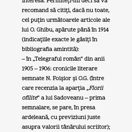
interesa. Permiteţi-mi deci să vă
recomand să citiţi, dacă nu toate,
cel puţin următoarele articole ale
lui O. Ghibu, apărute până în 1914
(indicaţiile exacte le găsiţi în
bibliografia amintită):
– în „Telegraful român“ din anii
1905 – 1906: cronicile literare
semnate N. Foişior şi O.G. (între
care recenzia la aparţia
„Florii
ofilite
“ a lui Sadoveanu – prima
semnalare, se pare, în presa
ardeleană, cu previziuni juste
asupra valorii tânărului scriitor);