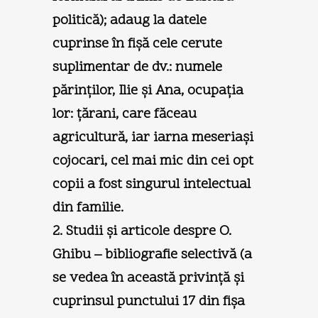
politică); adaug la datele
cuprinse în fişă cele cerute
suplimentar de dv.: numele
părinţilor, Ilie şi Ana, ocupaţia
lor: ţărani, care făceau
agricultură, iar iarna meseriaşi
cojocari, cel mai mic din cei opt
copii a fost singurul intelectual
din familie.
2. Studii şi articole despre O.
Ghibu – bibliografie selectivă (a
se vedea în această privinţă şi
cuprinsul punctului 17 din fişa