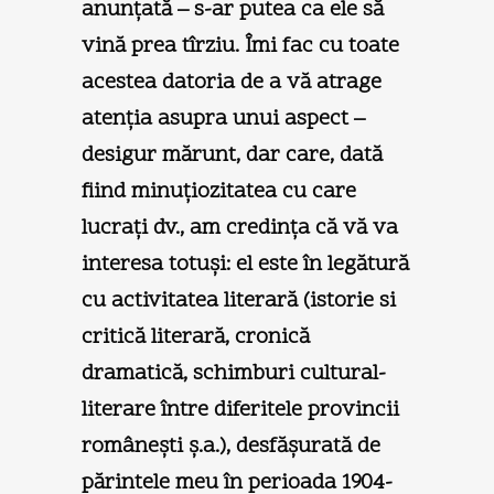
anunţată – s-ar putea ca ele să
vină prea tîrziu. Îmi fac cu toate
acestea datoria de a vă atrage
atenţia asupra unui aspect –
desigur mărunt, dar care, dată
fiind minuţiozitatea cu care
lucraţi dv., am credinţa că vă va
interesa totuşi: el este în legătură
cu activitatea literară (istorie si
critică literară, cronică
dramatică, schimburi cultural-
literare între diferitele provincii
româneşti ş.a.), desfăşurată de
părintele meu în perioada 1904-