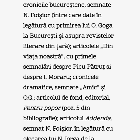
cronicile bucureştene, semnate
N. Foişior (între care date în
legătură cu primirea lui O. Goga
la Bucureşti şi asupra revistelor
literare din ţară); articolele „Din
viaţa noastră“, cu primele
semnalări despre Picu Pătruţ si
despre I. Moraru; cronicele
dramatice, semnate „Amic“ şi
O.G.; articolul de fond, editorial,
Pentru popor
(poz. 5 din
bibliografie); articolul
Addenda
,
semnat N. Foişior, în legătură cu
plecarea lui N. Iorga de la