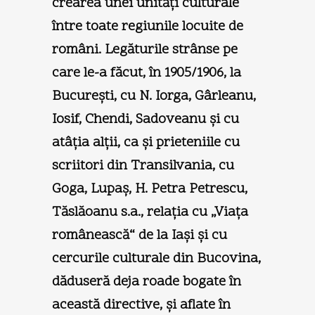
crearea unei unităţi culturale
între toate regiunile locuite de
români. Legăturile strânse pe
care le-a făcut, în 1905/1906, la
Bucureşti, cu N. Iorga, Gârleanu,
Iosif, Chendi, Sadoveanu şi cu
atâţia alţii, ca şi prieteniile cu
scriitori din Transilvania, cu
Goga, Lupaş, H. Petra Petrescu,
Tăslăoanu s.a., relaţia cu „Viaţa
românească“ de la Iaşi şi cu
cercurile culturale din Bucovina,
dăduseră deja roade bogate în
această directive, şi aflate în