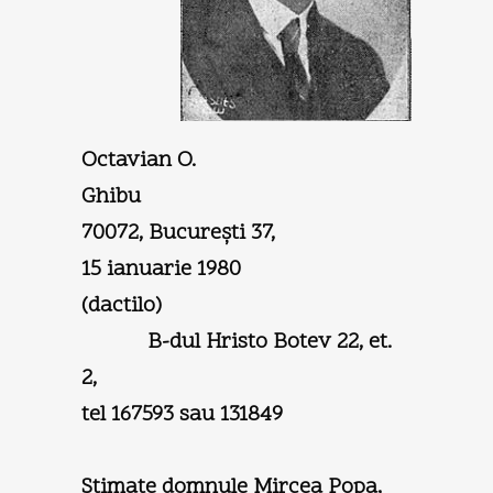
Octavian O.
Ghib
70072, Bucureşti 37,
15 ianuarie 1980
(dactil
B-dul Hristo Botev 22, et.
2,
tel 167593 sau 131849
Stimate domnule Mircea Popa,