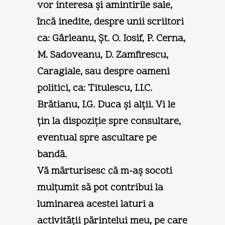
vor interesa şi amintirile sale,
încă inedite, despre unii scriitori
ca: Gârleanu, Şt. O. Iosif, P. Cerna,
M. Sadoveanu, D. Zamfirescu,
Caragiale, sau despre oameni
politici, ca: Titulescu, I.I.C.
Brătianu, I.G. Duca şi alţii. Vi le
ţin la dispoziţie spre consultare,
eventual spre ascultare pe
bandă.
Vă mărturisesc că m-aş socoti
mulţumit să pot contribui la
luminarea acestei laturi a
activităţii părintelui meu, pe care