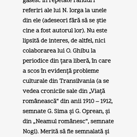
găsesc în repetate rânduri
referiri ale lui N. Iorga la unele
din ele (adeseori fără să se ştie
cine a fost autorul lor). Nu este
lipsită de interes, de altfel, nici
colaborarea lui O. Ghibu la
periodice din ţara liberă, în care
a scos în evidenţă probleme
culturale din Transilvania (a se
vedea cronicile sale din „Viaţă
românească“ din anii 1910 – 1912,
semnate G. Sima şi G. Oprean, şi
din „Neamul românesc“, semnate
Nogi). Merită să fie semnalată şi