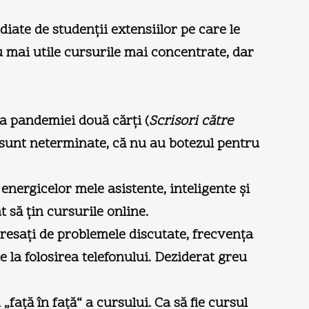
diate de studenţii extensiilor pe care le
u mai utile cursurile mai concentrate, dar
da pandemiei două cărţi (
Scrisori către
e sunt neterminate, că nu au botezul pentru
energicelor mele asistente, inteligente şi
să ţin cursurile online.
teresaţi de problemele discutate, frecvenţa
 la folosirea telefonului. Deziderat greu
faţă în faţă“ a cursului. Ca să fie cursul