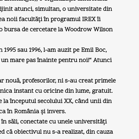
jinit atunci, simultan, o universitate din
ea noii facultăţi în programul IREX îi
e o bursa de cercetare la Woodrow Wilson
n 1995 sau 1996, l-am auzit pe Emil Boc,
fi un mare pas înainte pentru noi!“ Atunci
ar nouă, profesorilor, ni s-au creat primele
ica instant cu oricine din lume, gratuit.
la începutul secolului XX, când unii din
ca în România şi invers.
în săli, conectate cu unele universităţi
d că obiectivul nu s-a realizat, din cauza