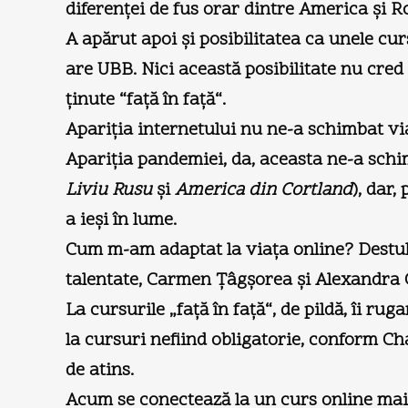
diferenţei de fus orar dintre America şi 
A apărut apoi şi posibilitatea ca unele cur
are UBB. Nici această posibilitate nu cred
ţinute “faţă în faţă“.
Apariţia internetului nu ne-a schimbat via
Apariţia pandemiei, da, aceasta ne-a schi
Liviu Rusu
şi
America din Cortland
), dar
a ieşi în lume.
Cum m-am adaptat la viaţa online? Destul d
talentate, Carmen Ţâgşorea şi Alexandra O
La cursurile „faţă în faţă“, de pildă, îi r
la cursuri nefiind obligatorie, conform Ch
de atins.
Acum se conectează la un curs online mai mu