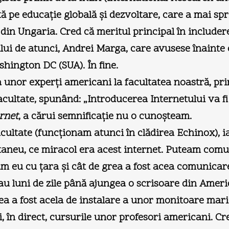
ă pe educaţie globală şi dezvoltare, care a mai spri
 din Ungaria. Cred că meritul principal în includer
lui de atunci, Andrei Marga, care avusese înaint
shington DC (SUA). În fine.
a unor experţi americani la facultatea noastră, pri
 facultate, spunând: „Introducerea Internetului va 
rnet
, a cărui semnificaţie nu o cunoşteam.
acultate (funcţionam atunci în clădirea Echinox), i
aneu, ce miracol era acest internet. Puteam comun
eu cu ţara şi cât de grea a fost acea comunicare 
u luni de zile până ajungea o scrisoare din Ameri
mea a fost acela de instalare a unor monitoare mari 
în direct, cursurile unor profesori americani. Cre