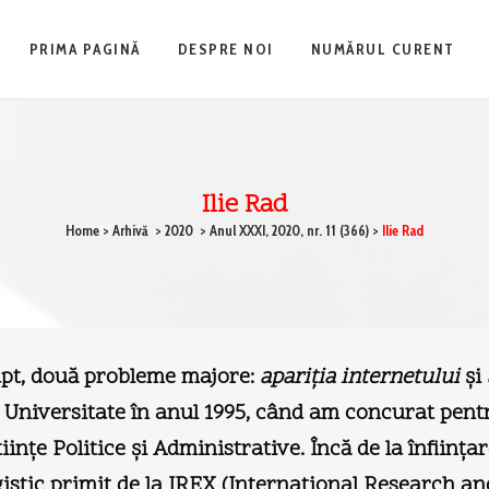
PRIMA PAGINĂ
DESPRE NOI
NUMĂRUL CURENT
Ilie Rad
Home
>
Arhivă
>
2020
>
Anul XXXI, 2020, nr. 11 (366)
>
Ilie Rad
fapt, două probleme majore:
apariţia internetului
şi
 Universitate în anul 1995, când am concurat pentru
iinţe Politice şi Administrative. Încă de la înfiinţar
ogistic primit de la IREX (International Research 