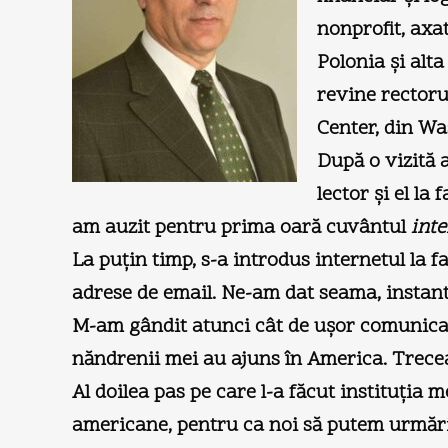
nonprofit, axat
Polonia şi alta
revine rectoru
Center, din Wa
După o vizită 
lector şi el la
am auzit pentru prima oară cuvântul
inte
La puţin timp, s-a introdus internetul la f
adrese de email. Ne-am dat seama, instant
M-am gândit atunci cât de uşor comunicam 
năndrenii mei au ajuns în America. Trecea
Al doilea pas pe care l-a făcut instituţia 
americane, pentru ca noi să putem urmări, 