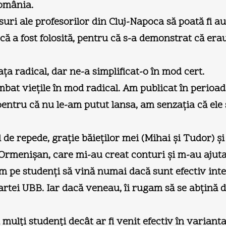
România.
suri ale profesorilor din Cluj-Napoca să poată fi au
 că a fost folosită, pentru că s-a demonstrat că era
ţa radical, dar ne-a simplificat-o în mod cert.
mbat vieţile în mod radical. Am publicat în perioa
, pentru că nu le-am putut lansa, am senzaţia că el
e repede, graţie băieţilor mei (Mihai şi Tudor) şi 
rmenişan, care mi-au creat conturi şi m-au ajutat 
ugam pe studenţi să vină numai dacă sunt efectiv in
artei UBB. Iar dacă veneau, îi rugam să se abţină de
lţi studenţi decât ar fi venit efectiv în varianta „