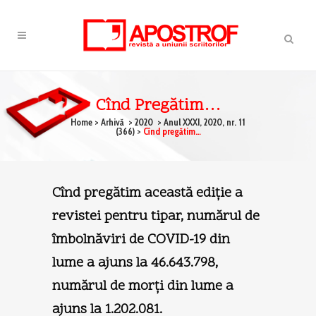
Cînd Pregătim…
Home
>
Arhivă
>
2020
>
Anul XXXI, 2020, nr. 11
(366)
>
Cînd pregătim…
Cînd pregătim această ediţie a
revistei pentru tipar, numărul de
îmbolnăviri de COVID-19 din
lume a ajuns la 46.643.798,
numărul de morţi din lume a
ajuns la 1.202.081.