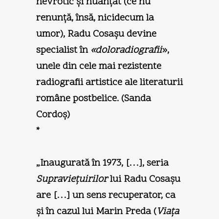
nevrotic şi nuanţat (ce nu
renunţă, însă, nicidecum la
umor), Radu Cosaşu devine
specialist în
«doloradiografii
»,
unele din cele mai rezistente
radiografii artistice ale literaturii
române postbelice. (
Sanda
Cordoş
)
*
„Inaugurată în 1973, […], seria
Supravieţuirilor
lui Radu Cosaşu
are […] un sens recuperator, ca
şi în cazul lui Marin Preda (
Viaţa