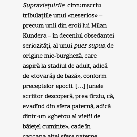
Supravieţuirile
circumscriu
tribulaţiile unui «neserios» –
precum unii din eroii lui Milan
Kundera – în deceniul obsedantei
seriozităţi, al unui
puer supus
, de
origine mic-burgheză, care
aspiră la stadiul de adult, adică
de «tovarăş de bază», conform
preceptelor epocii. […] junele
scriitor descoperă, prea tîrziu, că,
evadînd din sfera paternă, adică
dintr-un «ghetou al vieţii de
băieţel cuminte», cade în
capcana altei sfere paterne –