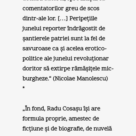
comentatorilor greu de scos
dintr-ale lor. […] Peripeţiile
junelui reporter îndrăgostit de
şantierele patriei sunt la fel de
savuroase ca şi acelea erotico-
politice ale junelui revoluţionar
doritor să extirpe rămăşiţele mic-
burgheze.“ (
Nicolae Manolescu
)
*
„În fond, Radu Cosaşu îşi are
formula proprie, amestec de
ficţiune şi de biografie, de nuvelă