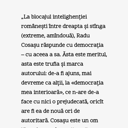
„La blocajul intelighenţiei
româneşti între dreapta şi stînga
(extreme, amîndouă), Radu
Cosaşu răspunde cu democraţia
– cu aceea a sa. Ăsta este meritul,
asta este trufia şi marca
autorului: de-a fi ajuns, mai
devreme ca alţii, la «democraţia
mea interioară», ce n-are de-a
face cu nici o prejudecată, oricît
are fi ea de nouă ori de
autoritară. Cosaşu este un om