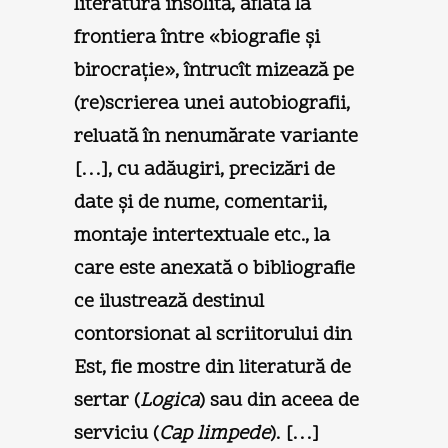
literatură insolită, aflată la
frontiera între «biografie şi
birocraţie», întrucît mizează pe
(re)scrierea unei autobiografii,
reluată în nenumărate variante
[…], cu adăugiri, precizări de
date şi de nume, comentarii,
montaje intertextuale etc., la
care este anexată o bibliografie
ce ilustrează destinul
contorsionat al scriitorului din
Est, fie mostre din literatură de
sertar (
Logica
) sau din aceea de
serviciu (
Cap limpede
). […]