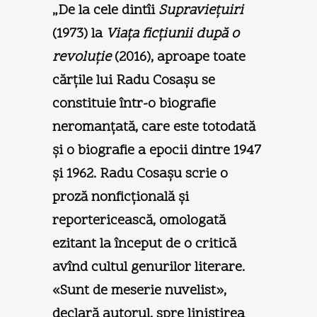
„De la cele dintîi
Supravieţuiri
(1973) la
Viaţa ficţiunii după o
revoluţie
(2016), aproape toate
cărţile lui Radu Cosaşu se
constituie într-o biografie
neromanţată, care este totodată
şi o biografie a epocii dintre 1947
şi 1962. Radu Cosaşu scrie o
proză nonficţională şi
reportericească, omologată
ezitant la început de o critică
avînd cultul genurilor literare.
«Sunt de meserie nuvelist»,
declară autorul, spre liniştirea