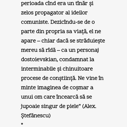
perioada cînd era un tînăr şi
zelos propagator al ideilor
comuniste. Dezicîndu-se de o
parte din propria sa viaţă, el ne
apare – chiar dacă se străduieşte
mereu să rîdă – ca un personaj
dostoievskian, condamnat la
interminabile şi chinuitoare
procese de conştiinţă. Ne vine în
minte imaginea de coşmar a
unui om care încearcă să se
jupoaie singur de piele“ (
Alex.
Ştefănescu
)
*