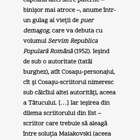
binişor mai atroce –, anume într-
un gulag al vieţii de
puer
demagog
, care va debuta cu
volumul
Servim Republica
Populară Română
(1952). Ieşind
de sub o autoritate (tatăl
burghez), atît Cosaşu-personajul,
cît şi Cosaşu-scriitorul nimeresc
sub călcîiul altei autorităţi, aceea
a Tătucului. […] Iar ieşirea din
dilema scriitorului din Est –
scriitor care trebuie să aleagă
între soluţia Maiakovski (aceea