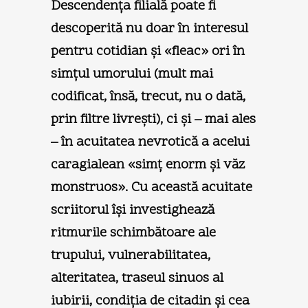
Descendenţa filială poate fi
descoperită nu doar în interesul
pentru cotidian şi «fleac» ori în
simţul umorului (mult mai
codificat, însă, trecut, nu o dată,
prin filtre livreşti), ci şi – mai ales
– în acuitatea nevrotică a acelui
caragialean «simţ enorm şi văz
monstruos». Cu această acuitate
scriitorul îşi investighează
ritmurile schimbătoare ale
trupului, vulnerabilitatea,
alteritatea, traseul sinuos al
iubirii, condiţia de citadin şi cea