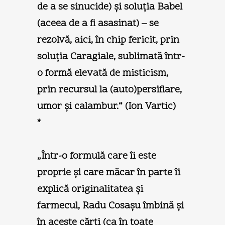
de a se sinucide) şi soluţia Babel
(aceea de a fi asasinat) – se
rezolvă, aici, în chip fericit, prin
soluţia Caragiale, sublimată într-
o formă elevată de misticism,
prin recursul la (auto)persiflare,
umor şi calambur.“ (
Ion Vartic
)
*
„Într-o formulă care îi este
proprie şi care măcar în parte îi
explică originalitatea şi
farmecul, Radu Cosaşu îmbină şi
în aceste cărţi (ca în toate