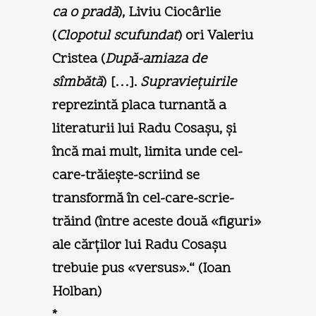
ca o pradă
), Liviu Ciocârlie
(
Clopotul scufundat
) ori Valeriu
Cristea (
După-amiaza de
sîmbătă
) […].
Supravieţuirile
reprezintă placa turnantă a
literaturii lui Radu Cosaşu, şi
încă mai mult, limita unde cel-
care-trăieşte-scriind se
transformă în cel-care-scrie-
trăind (între aceste două «figuri»
ale cărţilor lui Radu Cosaşu
trebuie pus «versus».“ (
Ioan
Holban
)
*