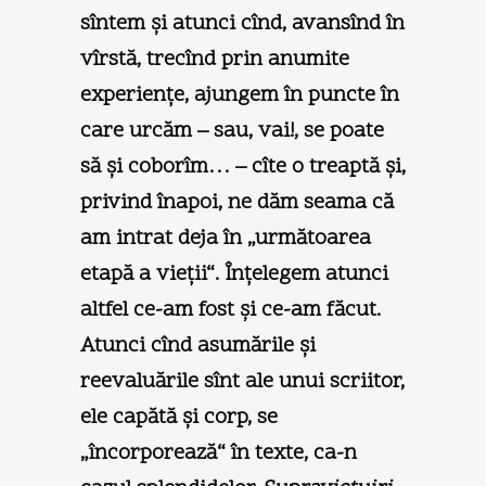
sîntem şi atunci cînd, avansînd în
vîrstă, trecînd prin anumite
experienţe, ajungem în puncte în
care urcăm – sau, vai!, se poate
să şi coborîm… – cîte o treaptă şi,
privind înapoi, ne dăm seama că
am intrat deja în „următoarea
etapă a vieţii“. Înţelegem atunci
altfel ce-am fost şi ce-am făcut.
Atunci cînd asumările şi
reevaluările sînt ale unui scriitor,
ele capătă şi corp, se
„încorporează“ în texte, ca-n