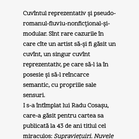
Cuvîntul reprezentativ şi pseudo-
romanul-fluviu-nonficţional-şi-
modular.
Sînt rare cazurile în
care cîte un artist să-şi fi găsit un
cuvînt, un singur cuvînt
reprezentativ, pe care să-l ia în
posesie şi să-l reîncarce
semantic, cu propriile sale
sensuri.
I s-a întîmplat lui Radu Cosaşu,
care-a găsit pentru cartea sa
publicată la 43 de ani titlul cel
miraculos:
Supravieţuiri. Nuvele