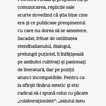
comunicarea, replicile sale
scurte dovedind că ştia bine cine
era şi ce publicase preopinentul
cu care nu dorea să se amestece.
Sacadat, frînat de ostilitatea
stendhalianului, dialogul,
prelungit puţintel, îi înfăţişează
pe amîndoi cultivaţi şi pasionaţi
de literatură, dar pe poziţii
atunci incompatibile. Pentru ca
la sfîrşit tînărul estetic şi etic
radical să-i spună celui cu păcate
„colaboraţioniste“: „salutul meu