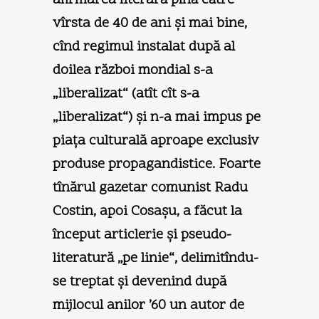
vîrsta de 40 de ani şi mai bine,
cînd regimul instalat după al
doilea război mondial s-a
„liberalizat“ (atît cît s-a
„liberalizat“) şi n-a mai impus pe
piaţa culturală aproape exclusiv
produse propagandistice. Foarte
tînărul gazetar comunist Radu
Costin, apoi Cosaşu, a făcut la
început articlerie şi pseudo-
literatură „pe linie“, delimitîndu-
se treptat şi devenind după
mijlocul anilor ’60 un autor de