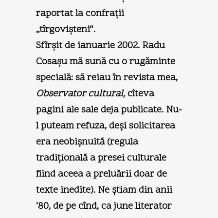
raportat la confraţii
„tîrgovişteni“.
Sfîrşit de ianuarie 2002. Radu
Cosaşu mă sună cu o rugăminte
specială: să reiau în revista mea,
Observator cultural,
cîteva
pagini ale sale deja publicate. Nu-
l puteam refuza, deşi solicitarea
era neobişnuită (regula
tradiţională a presei culturale
fiind aceea a preluării doar de
texte inedite). Ne ştiam din anii
’80, de pe cînd, ca june literator