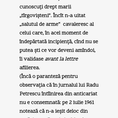
cunoscuţi drept marii
„tîrgovişteni“. Încît n-a uitat
„salutul de arme“ cavaleresc al
celui care, în acel moment de
îndepărtată incipienţă, cînd nu se
putea şti ce vor deveni amîndoi,
îi validase
avant la lettre
afilierea.
(Încă o paranteză pentru
observaţia că în jurnalul lui Radu
Petrescu întîlnirea din anticariat
nu e consemnată: pe 2 iulie 1961
notează că n-a ieşit deloc din