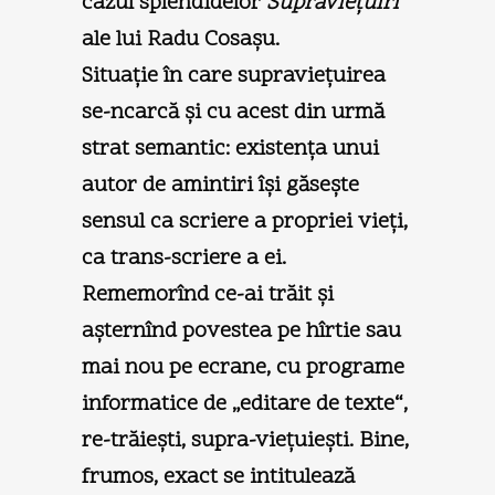
cazul splendidelor
Supravieţuiri
ale lui Radu Cosaşu.
Situaţie în care supravieţuirea
se-ncarcă şi cu acest din urmă
strat semantic: existenţa unui
autor de amintiri îşi găseşte
sensul ca scriere a propriei vieţi,
ca trans-scriere a ei.
Rememorînd ce-ai trăit şi
aşternînd povestea pe hîrtie sau
mai nou pe ecrane, cu programe
informatice de „editare de texte“,
re-trăieşti, supra-vieţuieşti. Bine,
frumos, exact se intitulează