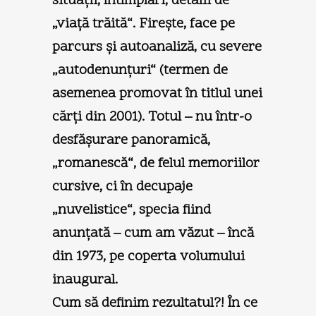
situaţii, întîmplări, detalii de
„viaţă trăită“. Fireşte, face pe
parcurs şi autoanaliză, cu severe
„autodenunţuri“ (termen de
asemenea promovat în titlul unei
cărţi din 2001). Totul – nu într-o
desfăşurare panoramică,
„romanescă“, de felul memoriilor
cursive, ci în decupaje
„nuvelistice“, specia fiind
anunţată – cum am văzut – încă
din 1973, pe coperta volumului
inaugural.
Cum să definim rezultatul?! În ce