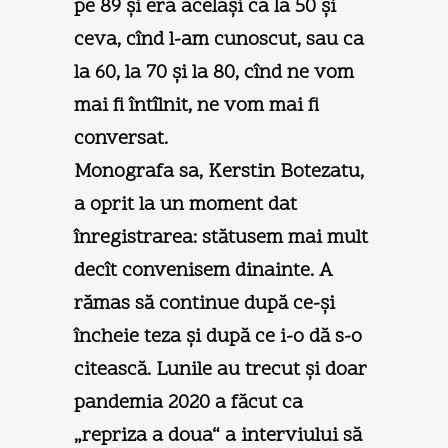
pe 89 şi era acelaşi ca la 50 şi
ceva, cînd l-am cunoscut, sau ca
la 60, la 70 şi la 80, cînd ne vom
mai fi întîlnit, ne vom mai fi
conversat.
Monografa sa, Kerstin Botezatu,
a oprit la un moment dat
înregistrarea: stătusem mai mult
decît convenisem dinainte. A
rămas să continue după ce-şi
încheie teza şi după ce i-o dă s-o
citească. Lunile au trecut şi doar
pandemia 2020 a făcut ca
„repriza a doua“ a interviului să