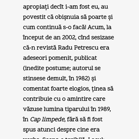
apropiaţi decît i-am fost eu, au
povestit că obişnuia să poarte şi
cum continuă s-o facă! Acum, la
început de an 2002, cînd sesizase
că-n revistă Radu Petrescu era
adeseori pomenit, publicat
(inedite postume; autorul se
stinsese demult, în 1982) şi
comentat foarte elogios, ţinea să
contribuie cu o amintire care
văzuse lumina tiparului în 1989,
în
Cap limpede
, fără să fi fost
spus atunci despre cine era