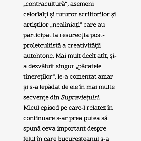
„contracultură“, asemeni
celorlalţi şi tuturor scriitorilor şi
artiştilor „nealiniaţi“ care au
participat la resurecţia post-
proletcultistă a creativităţii
autohtone. Mai mult decît atît, şi-
a dezvăluit singur „păcatele
tinereţilor“, le-a comentat amar
şi s-a lepădat de ele în mai multe
secvenţe din
Supravieţuiri
.
Micul episod pe care-l relatez în
continuare s-ar prea putea să
spună ceva important despre
felul în care bucureşteanul s-a