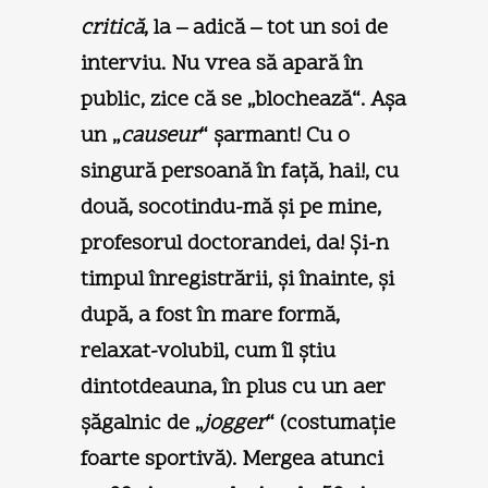
critică
, la – adică – tot un soi de
interviu. Nu vrea să apară în
public, zice că se „blochează“. Aşa
un „
causeur
“ şarmant! Cu o
singură persoană în faţă, hai!, cu
două, socotindu-mă şi pe mine,
profesorul doctorandei, da! Şi-n
timpul înregistrării, şi înainte, şi
după, a fost în mare formă,
relaxat-volubil, cum îl ştiu
dintotdeauna, în plus cu un aer
şăgalnic de „
jogger
“ (costumaţie
foarte sportivă). Mergea atunci