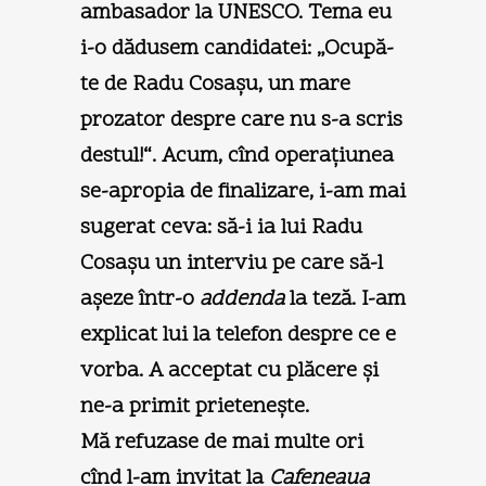
ambasador la UNESCO. Tema eu
i-o dădusem candidatei: „Ocupă-
te de Radu Cosaşu, un mare
prozator despre care nu s-a scris
destul!“. Acum, cînd operaţiunea
se-apropia de finalizare, i-am mai
sugerat ceva: să-i ia lui Radu
Cosaşu un interviu pe care să-l
aşeze într-o
addenda
la teză. I-am
explicat lui la telefon despre ce e
vorba. A acceptat cu plăcere şi
ne-a primit prieteneşte.
Mă refuzase de mai multe ori
cînd l-am invitat la
Cafeneaua