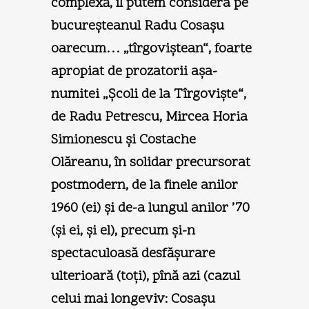
complexă, îl putem considera pe
bucureşteanul Radu Cosaşu
oarecum… „tîrgoviştean“, foarte
apropiat de prozatorii aşa-
numitei „Şcoli de la Tîrgovişte“,
de Radu Petrescu, Mircea Horia
Simionescu şi Costache
Olăreanu, în solidar precursorat
postmodern, de la finele anilor
1960 (ei) şi de-a lungul anilor ’70
(şi ei, şi el), precum şi-n
spectaculoasă desfăşurare
ulterioară (toţi), pînă azi (cazul
celui mai longeviv: Cosaşu