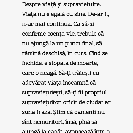
Despre viaţă şi supravieţuire.
Viaţa nu e egală cu sine. De-ar fi,
n-ar mai continua. Ca să-şi
confirme esenţa vie, trebuie să
nu ajungă la un punct final, să
rămînă deschisă, în curs. Cînd se
închide, e stopată de moarte,
care o neagă. Să-ţi trăieşti cu
adevărat viaţa înseamnă să
supravieţuieşti, să-ţi fii propriul
supravieţuitor, oricît de ciudat ar
suna fraza. Ştim că oamenii nu
sînt nemuritori, însă, pînă să
ajungă la capăt, avansează într-o