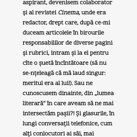
aspirant, devenisem colaborator
şi al revistei
Cinema,
unde era
redactor, drept care, după ce-mi
duceam articolele în birourile
responsabililor de diverse pagini
şi rubrici, intram şi la el pentru
cîte o şuetă încîntătoare (să nu
se-nţeleagă că mă laud singur:
meritul era al lui!). Sau ne
cunoscusem dinainte, din „lumea
literară“ în care aveam să ne mai
intersectăm paşii?! Şi glasurile, în
lungi conversaţii telefonice, cum
alţi conlocutori ai săi, mai