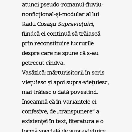
atunci pseudo-romanul-fluviu-
nonficţional-şi-modular al lui
Radu Cosaşu
Supravieţuiri,
fiindcă el continuă să trăiască
prin reconstituire lucrurile
despre care ne spune că s-au
petrecut cîndva.
Vasăzică: mărturisitorii în scris
vieţuiesc şi apoi supra-vieţuiesc,
mai trăiesc o dată povestind.
Înseamnă că în variantele ei
confesive, de „transpunere“ a
existenţei în text, literatura e o
formă specială de supravieţuire,