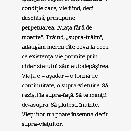
condiţie care, vie fiind, deci
deschisă, presupune
perpetuarea, „viaţa fără de
moarte“. Trăind, „supra-trăim“,
adăugăm mereu cîte ceva la ceea
ce existenţa vie promite prin
chiar statutul său: autodepăşirea.
Viaţa e – aşadar – o formă de
continuitate, o supra-vieţuire. Să
rezişti la supra-faţă. Să te menţii
de-asupra. Să pluteşti înainte.
Vieţuitor nu poate însemna decît
supra-vieţuitor.