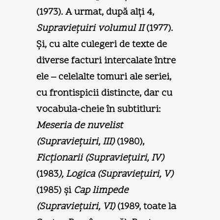
(1973). A urmat, după alţi 4,
Supravieţuiri volumul II
(1977).
Şi, cu alte culegeri de texte de
diverse facturi intercalate între
ele – celelalte tomuri ale seriei,
cu frontispicii distincte, dar cu
vocabula-cheie în subtitluri:
Meseria de nuvelist
(Supravieţuiri, III)
(1980),
Ficţionarii (Supravieţuiri, IV)
(1983
), Logica (Supravieţuiri, V)
(1985) şi
Cap limpede
(Supravieţuiri, VI)
(1989, toate la