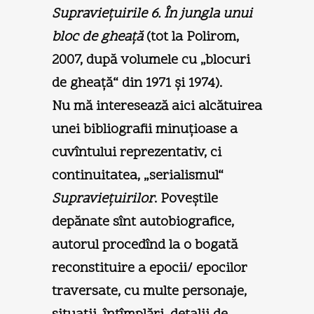
Supravieţuirile 6. În jungla unui
bloc de gheaţă
(tot la Polirom,
2007, după volumele cu „blocuri
de gheaţă“ din 1971 şi 1974).
Nu mă interesează aici alcătuirea
unei bibliografii minuţioase a
cuvîntului reprezentativ, ci
continuitatea, „serialismul“
Supravieţuirilor
. Poveştile
depănate sînt autobiografice,
autorul procedînd la o bogată
reconstituire a epocii/ epocilor
traversate, cu multe personaje,