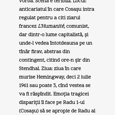
vorba. Scena e teribilă. Locul:
anticariatul în care Cosaşu intra
regulat pentru a citi ziarul
francez
L’Humanité,
comunist,
dar dintr-o lume capitalistă, şi
unde-l vedea întotdeauna pe un
tînăr firav, abstras din
contingent, citind ore-n şir din
Stendhal. Ziua: ziua în care
murise Hemingway, deci 2 iulie
1961 sau poate 3, cînd vestea se
va fi răspîndit. Emoţia tragicei
dispariţii îl face pe Radu 1-ul
(Cosaşu) să se apropie de Radu al