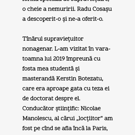
o cheie a nemuririi. Radu Cosaşu
a descoperit-o şi ne-a oferit-o.
Tînărul supravieţuitor
nonagenar.
L-am vizitat în vara-
toamna lui 2019 împreună cu
fosta mea studentă şi
masterandă Kerstin Botezatu,
care era aproape gata cu teza ei
de doctorat despre el.
Conducător ştiinţific: Nicolae
Manolescu, al cărui „locţiitor“ am
fost pe cînd se afla încă la Paris,