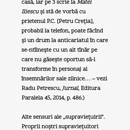
casă, iar pe 3 scrie la
Matei
Iliescu
şi stă de vorbă cu
prietenul P.C. [Petru Creţia],
probabil la telefon, poate făcînd
şi un drum la anticariatul în care
se-ntîlneşte cu un alt tînăr pe
care nu găseşte oportun să-l
transforme în personaj al
însemnărilor sale zilnice… – vezi
Radu Petrescu,
Jurnal,
Editura
Paralela 45, 2014, p. 486.)
Alte sensuri ale „supravieţuirii“.
Proprii noştri supravieţuitori