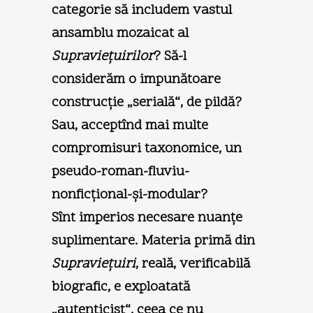
categorie să includem vastul
ansamblu mozaicat al
Supravieţuirilor
? Să-l
considerăm o impunătoare
construcţie „serială“, de pildă?
Sau, acceptînd mai multe
compromisuri taxonomice, un
pseudo-roman-fluviu-
nonficţional-şi-modular?
Sînt imperios necesare nuanţe
suplimentare. Materia primă din
Supravieţuiri
, reală, verificabilă
biografic, e exploatată
„autenticist“, ceea ce nu