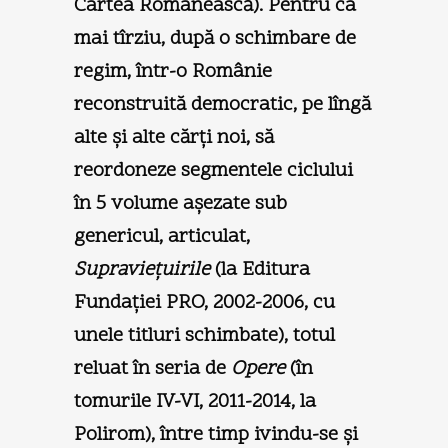
Cartea Românească). Pentru ca
mai tîrziu, după o schimbare de
regim, într-o Românie
reconstruită democratic, pe lîngă
alte şi alte cărţi noi, să
reordoneze segmentele ciclului
în 5 volume aşezate sub
genericul, articulat,
Supravieţuirile
(la Editura
Fundaţiei PRO, 2002-2006, cu
unele titluri schimbate), totul
reluat în seria de
Opere
(în
tomurile IV-VI, 2011-2014, la
Polirom), între timp ivindu-se şi