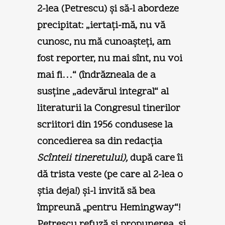
2-lea (Petrescu) şi să-l abordeze
precipitat: „iertaţi-mă, nu vă
cunosc, nu mă cunoaşteţi, am
fost reporter, nu mai sînt, nu voi
mai fi…“ (îndrăzneala de a
susţine „adevărul integral“ al
literaturii la Congresul tinerilor
scriitori din 1956 condusese la
concedierea sa din redacţia
Scînteii tineretului),
după care îi
dă trista veste (pe care al 2-lea o
ştia deja!) şi-l invită să bea
împreună „pentru Hemingway“!
Petrescu refuză şi propunerea, şi