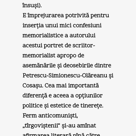
însuşi).
E împrejurarea potrivită pentru
inserţia unui mici confesiuni
memorialistice a autorului
acestui portret de scriitor-
memorialist apropo de
asemănările şi deosebirile dintre
Petrescu-Simionescu-Olăreanu şi
Cosaşu. Cea mai importantă
diferenţă e aceea a opţiunilor
politice şi estetice de tinereţe.
Ferm anticomunişti,
„tîrgoviştenii“ şi-au amînat
afirmarea literară pînă către