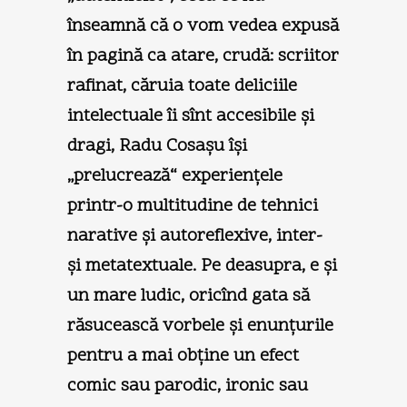
înseamnă că o vom vedea expusă
în pagină ca atare, crudă: scriitor
rafinat, căruia toate deliciile
intelectuale îi sînt accesibile şi
dragi, Radu Cosaşu îşi
„prelucrează“ experienţele
printr-o multitudine de tehnici
narative şi autoreflexive, inter-
şi metatextuale. Pe deasupra, e şi
un mare ludic, oricînd gata să
răsucească vorbele şi enunţurile
pentru a mai obţine un efect
comic sau parodic, ironic sau