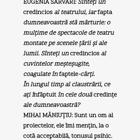
EUGENIA SARVARI:
Sînteţi un
credincios
al teatrului, iar
fapta
dumneavoastră stă mărturie: o
mulţime de spectacole de teatru
montate pe scenele ţării şi ale
lumii. Sînteţi un
credincios
al
cuvintelor meşteşugite,
coagulate în
faptele
-cărţi.
În lungul timp al claustrării, ce
aţi î
nfăptuit
în cele două
credinţe
ale dumneavoastră?
MIHAI MĂNIUŢIU:
Sunt un om al
proiectelor, ele îmi menţin, la o
cotă acceptabilă, tonusul psihic.