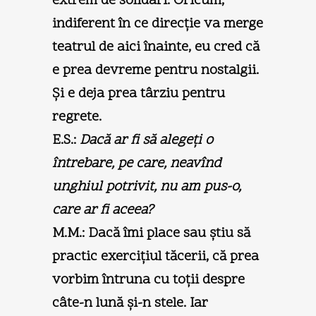
extrem de solidari. Oricum,
indiferent în ce direcţie va merge
teatrul de aici înainte, eu cred că
e prea devreme pentru nostalgii.
Şi e deja prea târziu pentru
regrete.
E.S.:
Dacă ar fi să alegeţi o
întrebare, pe care, neavînd
unghiul potrivit, nu am pus-o,
care ar fi aceea?
M.M.:
Dacă îmi place sau ştiu să
practic exerciţiul tăcerii, că prea
vorbim întruna cu toţii despre
câte-n lună şi-n stele. Iar