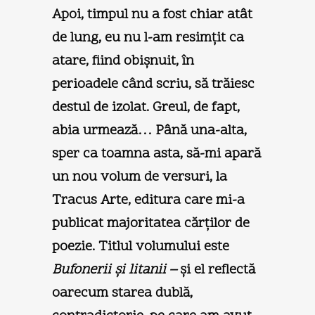
Apoi, timpul nu a fost chiar atât
de lung, eu nu l-am resimţit ca
atare, fiind obişnuit, în
perioadele când scriu, să trăiesc
destul de izolat. Greul, de fapt,
abia urmează… Până una-alta,
sper ca toamna asta, să-mi apară
un nou volum de versuri, la
Tracus Arte, editura care mi-a
publicat majoritatea cărţilor de
poezie. Titlul volumului este
Bufonerii şi litanii –
şi el reflectă
oarecum starea dublă,