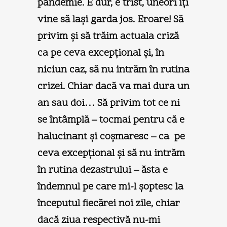
pandemie. E dur, e trist, uneori îţi
vine să laşi garda jos. Eroare! Să
privim şi să trăim actuala criză
ca pe ceva excepţional şi, în
niciun caz, să nu intrăm în rutina
crizei. Chiar dacă va mai dura un
an sau doi… Să privim tot ce ni
se întâmplă – tocmai pentru că e
halucinant şi coşmaresc – ca pe
ceva excepţional şi să nu intrăm
în rutina dezastrului – ăsta e
îndemnul pe care mi-l şoptesc la
începutul fiecărei noi zile, chiar
dacă ziua respectivă nu-mi