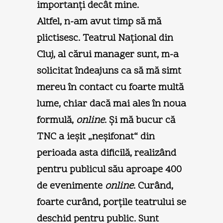
importanţi decât mine.
Altfel, n-am avut timp să mă
plictisesc. Teatrul Naţional din
Cluj, al cărui manager sunt, m-a
solicitat îndeajuns ca să mă simt
mereu în contact cu foarte multă
lume, chiar dacă mai ales în noua
formulă,
online
. Şi mă bucur că
TNC a ieşit „neşifonat“ din
perioada asta dificilă, realizând
pentru publicul său aproape 400
de evenimente
online
. Curând,
foarte curând, porţile teatrului se
deschid pentru public. Sunt