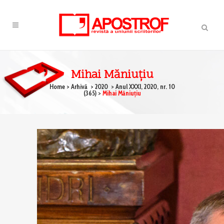
Mihai Măniuţiu
Home
>
Arhivă
>
2020
>
Anul XXXI, 2020, nr. 10
(365)
>
Mihai Măniuţiu