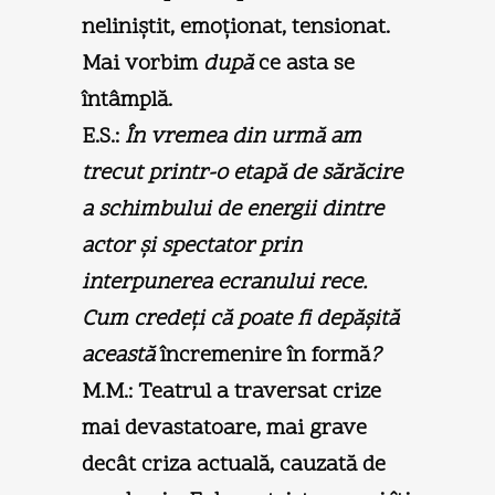
neliniştit, emoţionat, tensionat.
Mai vorbim
după
ce asta se
întâmplă.
E.S.:
În vremea din urmă am
trecut printr-o etapă de sărăcire
a schimbului de energii dintre
actor şi spectator prin
interpunerea ecranului rece.
Cum credeţi că poate fi depăşită
această
încremenire în formă
?
M.M.:
Teatrul a traversat crize
mai devastatoare, mai grave
decât criza actuală, cauzată de