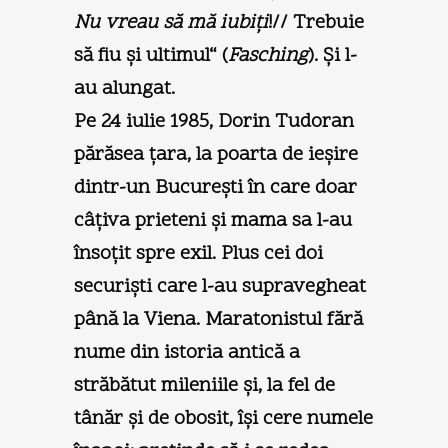
Nu vreau să mă iubiţi
!// Trebuie
să fiu şi ultimul“ (
Fasching
). Şi l-
au alungat.
Pe 24 iulie 1985, Dorin Tudoran
părăsea ţara, la poarta de ieşire
dintr-un Bucureşti în care doar
câţiva prieteni şi mama sa l-au
însoţit spre exil. Plus cei doi
securişti care l-au supravegheat
până la Viena. Maratonistul fără
nume din istoria antică a
străbătut mileniile şi, la fel de
tânăr şi de obosit, îşi cere numele