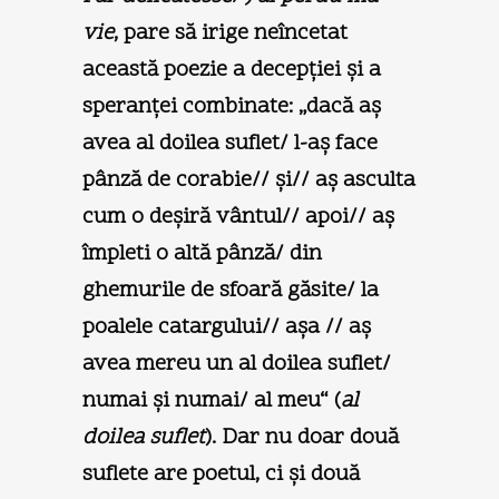
vie
, pare să irige neîncetat
această poezie a decepţiei şi a
speranţei combinate: „dacă aş
avea al doilea suflet/ l-aş face
pânză de corabie// şi// aş asculta
cum o deşiră vântul// apoi// aş
împleti o altă pânză/ din
ghemurile de sfoară găsite/ la
poalele catargului// aşa // aş
avea mereu un al doilea suflet/
numai şi numai/ al meu“ (
al
doilea suflet
). Dar nu doar două
suflete are poetul, ci şi două