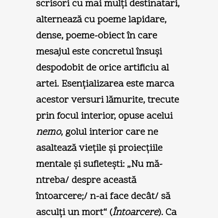
scrisori cu mai mulţi destinatari,
alternează cu poeme lapidare,
dense, poeme-obiect în care
mesajul este concretul însuşi
despodobit de orice artificiu al
artei. Esenţializarea este marca
acestor versuri lămurite, trecute
prin focul interior, opuse acelui
nemo
, golul interior care ne
asaltează vieţile şi proiecţiile
mentale şi sufleteşti: „Nu mă-
ntreba/ despre această
întoarcere;/ n-ai face decât/ să
asculţi un mort“ (
Întoarcere
). Ca