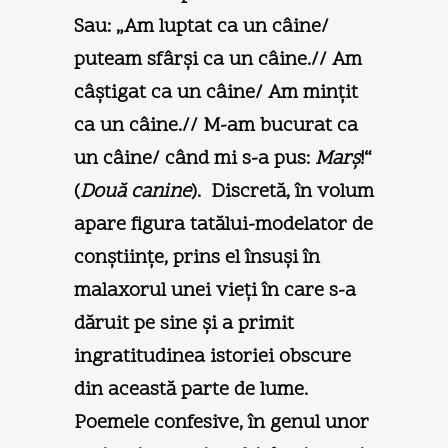
Sau: „Am luptat ca un câine/
puteam sfârşi ca un câine.// Am
câştigat ca un câine/ Am minţit
ca un câine.// M-am bucurat ca
un câine/ când mi s-a pus:
Marş
!“
(
Două canine
). Discretă, în volum
apare figura tatălui-modelator de
conştiinţe, prins el însuşi în
malaxorul unei vieţi în care s-a
dăruit pe sine şi a primit
ingratitudinea istoriei obscure
din această parte de lume.
Poemele confesive, în genul unor