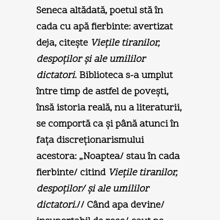
Seneca altădată, poetul stă în
cada cu apă fierbinte: avertizat
deja, citeşte
Vieţile tiranilor,
despoţilor şi ale umililor
dictatori
. Biblioteca s-a umplut
între timp de astfel de poveşti,
însă istoria reală, nu a literaturii,
se comportă ca şi până atunci în
faţa discreţionarismului
acestora: „Noaptea/ stau în cada
fierbinte/ citind
Vieţile tiranilor,
despoţilor/ şi ale umililor
dictatori
.// Când apa devine/