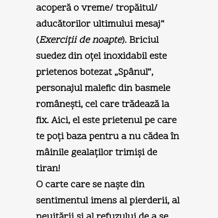
acoperă o vreme/ tropăitul/
aducătorilor ultimului mesaj“
(
Exerciţii de noapte
). Briciul
suedez din oţel inoxidabil este
prietenos botezat „Spânul“,
personajul malefic din basmele
româneşti, cel care trădează la
fix. Aici, el este prietenul pe care
te poţi baza pentru a nu cădea în
mâinile gealaţilor trimişi de
tiran!
O carte care se naşte din
sentimentul imens al pierderii, al
neuitării şi al refuzului de a se