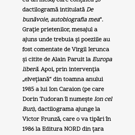
dactilogramă intitulată
De
bunăvoie, autobiografia mea
“.
Graţie prietenilor, mesajul a
ajuns unde trebuia şi poeziile au
fost comentate de Virgil Ierunca
şi citite de Alain Paruit la
Europa
liberă
. Apoi, prin intervenţia
„elveţiană“ din toamna anului
1985 a lui Ion Caraion (pe care
Dorin Tudoran îl numeşte
Ion cel
Bun
), dactilograma ajunge la
Victor Frunză, care o va tipări în
1986 la Editura NORD din ţara