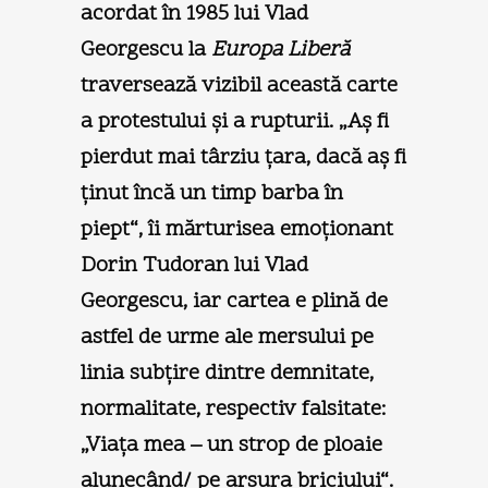
acordat în 1985 lui Vlad
Georgescu la
Europa Liberă
traversează vizibil această carte
a protestului şi a rupturii. „Aş fi
pierdut mai târziu ţara, dacă aş fi
ţinut încă un timp barba în
piept“, îi mărturisea emoţionant
Dorin Tudoran lui Vlad
Georgescu, iar cartea e plină de
astfel de urme ale mersului pe
linia subţire dintre demnitate,
normalitate, respectiv falsitate:
„Viaţa mea – un strop de ploaie
alunecând/ pe arsura briciului“.