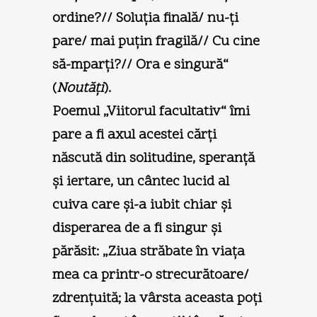
ordine?// Soluţia finală/ nu-ţi
pare/ mai puţin fragilă// Cu cine
să-mparţi?// Ora e singură“
(
Noutăţi
).
Poemul „Viitorul facultativ“ îmi
pare a fi axul acestei cărţi
născută din solitudine, speranţă
şi iertare, un cântec lucid al
cuiva care şi-a iubit chiar şi
disperarea de a fi singur şi
părăsit: „Ziua străbate în viaţa
mea ca printr-o strecurătoare/
zdrenţuită; la vârsta aceasta poţi