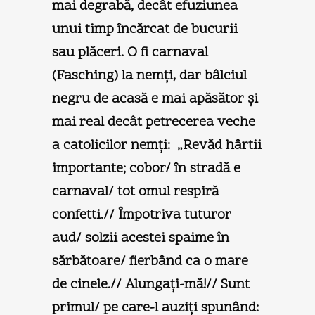
mai degrabă, decât efuziunea
unui timp încărcat de bucurii
sau plăceri. O fi carnaval
(Fasching) la nemţi, dar bâlciul
negru de acasă e mai apăsător şi
mai real decât petrecerea veche
a catolicilor nemţi: „Revăd hârtii
importante; cobor/ în stradă e
carnaval/ tot omul respiră
confetti.// Împotriva tuturor
aud/ solzii acestei spaime în
sărbătoare/ fierbând ca o mare
de cinele.// Alungaţi-mă!// Sunt
primul/ pe care-l auziţi spunând: