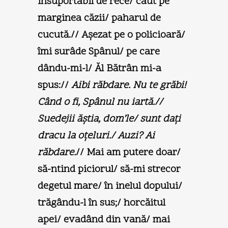
insuportabil de rece/ caut pe
marginea căzii/ paharul de
cucută.// Aşezat pe o policioară/
îmi surâde Spânul/ pe care
dându-mi-l/ Ăl Bătrân mi-a
spus://
Aibi răbdare. Nu te grăbi!
Când o fi, Spânul nu iartă.//
Suedejii ăştia, dom’le/ sunt daţi
dracu la oţeluri./ Auzi? Ai
răbdare.
// Mai am putere doar/
să-ntind piciorul/ să-mi strecor
degetul mare/ în inelul dopului/
trăgându-l în sus;/ horcăitul
apei/ evadând din vană/ mai