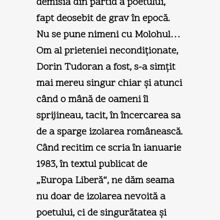
demisia din partid a poetului,
fapt deosebit de grav în epocă.
Nu se pune nimeni cu Molohul…
Om al prieteniei necondiţionate,
Dorin Tudoran a fost, s-a simţit
mai mereu singur chiar şi atunci
când o mână de oameni îl
sprijineau, tacit, în încercarea sa
de a sparge izolarea românească.
Când recitim ce scria în ianuarie
1983, în textul publicat de
„Europa Liberă“, ne dăm seama
nu doar de izolarea nevoită a
poetului, ci de singurătatea şi