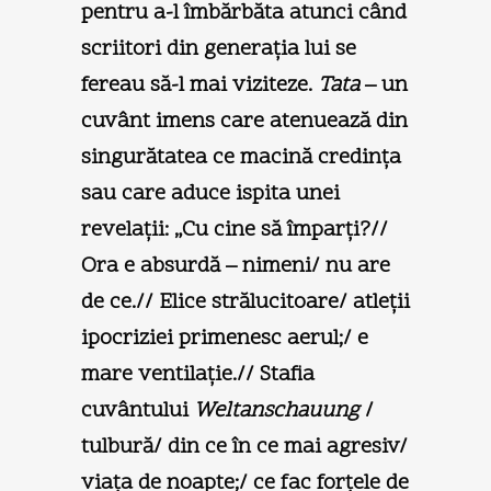
pentru a-l îmbărbăta atunci când
scriitori din generaţia lui se
fereau să-l mai viziteze.
Tata
– un
cuvânt imens care atenuează din
singurătatea ce macină credinţa
sau care aduce ispita unei
revelaţii: „Cu cine să împarţi?//
Ora e absurdă – nimeni/ nu are
de ce.// Elice strălucitoare/ atleţii
ipocriziei primenesc aerul;/ e
mare ventilaţie.// Stafia
cuvântului
Weltanschauung
/
tulbură/ din ce în ce mai agresiv/
viaţa de noapte;/ ce fac forţele de