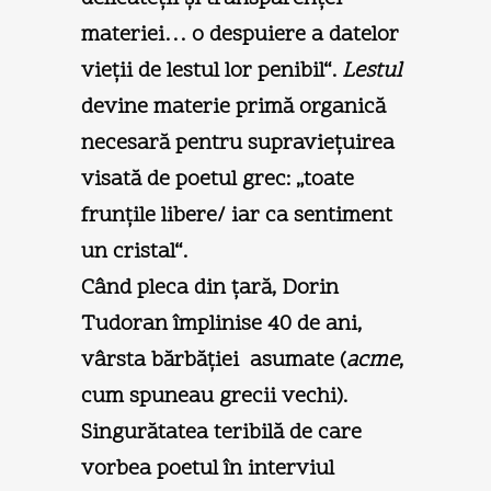
materiei… o despuiere a datelor
vieţii de lestul lor penibil“.
Lestul
devine materie primă organică
necesară pentru supravieţuirea
visată de poetul grec: „toate
frunţile libere/ iar ca sentiment
un cristal“.
Când pleca din ţară, Dorin
Tudoran împlinise 40 de ani,
vârsta bărbăţiei asumate (
acme
,
cum spuneau grecii vechi).
Singurătatea teribilă de care
vorbea poetul în interviul