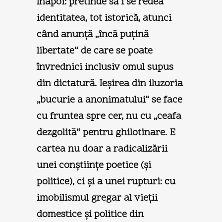
înapoi: pretinde să i se redea
identitatea, tot istorică, atunci
când anunţă „încă puţină
libertate“ de care se poate
învrednici inclusiv omul supus
din dictatură. Ieşirea din iluzoria
„bucurie a anonimatului“ se face
cu fruntea spre cer, nu cu „ceafa
dezgolită“ pentru ghilotinare. E
cartea nu doar a radicalizării
unei conştiinţe poetice (şi
politice), ci şi a unei rupturi: cu
imobilismul gregar al vieţii
domestice şi politice din