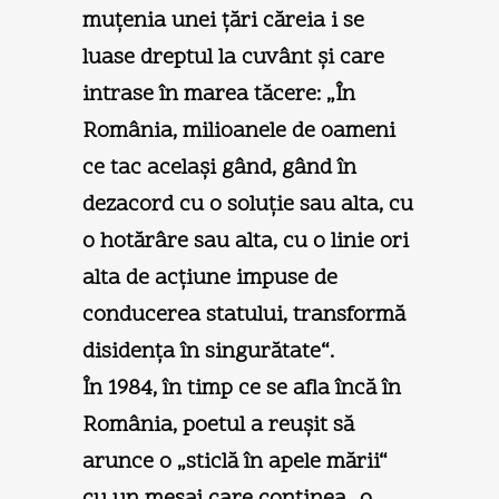
muţenia unei ţări căreia i se
luase dreptul la cuvânt şi care
intrase în marea tăcere: „În
România, milioanele de oameni
ce tac acelaşi gând, gând în
dezacord cu o soluţie sau alta, cu
o hotărâre sau alta, cu o linie ori
alta de acţiune impuse de
conducerea statului, transformă
disidenţa în singurătate“.
În 1984, în timp ce se afla încă în
România, poetul a reuşit să
arunce o „sticlă în apele mării“
cu un mesaj care conţinea „o