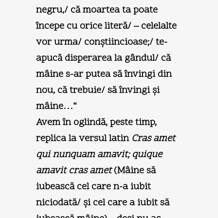
negru,/ că moartea ta poate
începe cu orice literă/ – celelalte
vor urma/ conştiincioase;/ te-
apucă disperarea la gândul/ că
mâine s-ar putea să învingi din
nou, că trebuie/ să învingi şi
mâine…“
Avem în oglindă, peste timp,
replica la versul latin
Cras amet
qui nunquam amavit; quique
amavit cras amet
(Mâine să
iubească cel care n-a iubit
niciodată/ şi cel care a iubit să