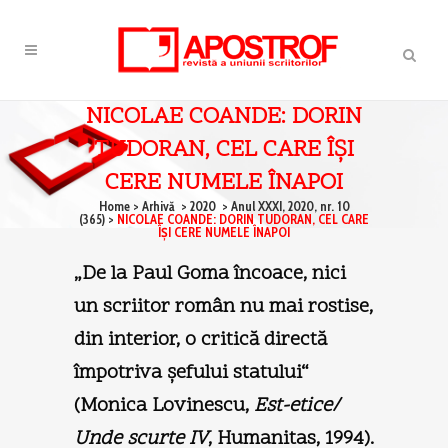
NICOLAE COANDE: DORIN
TUDORAN, CEL CARE ÎŞI
CERE NUMELE ÎNAPOI
Home
>
Arhivă
>
2020
>
Anul XXXI, 2020, nr. 10
(365)
>
NICOLAE COANDE: DORIN TUDORAN, CEL CARE
ÎŞI CERE NUMELE ÎNAPOI
„De la Paul Goma încoace, nici
un scriitor român nu mai rostise,
din interior, o critică directă
împotriva şefului statului“
(Monica Lovinescu,
Est-etice/
Unde scurte IV
, Humanitas, 1994).