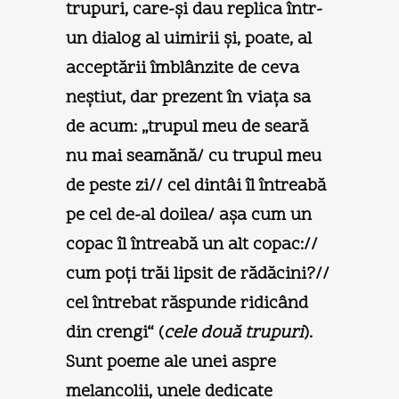
trupuri, care-şi dau replica într-
un dialog al uimirii şi, poate, al
acceptării îmblânzite de ceva
neştiut, dar prezent în viaţa sa
de acum: „trupul meu de seară
nu mai seamănă/ cu trupul meu
de peste zi// cel dintâi îl întreabă
pe cel de-al doilea/ aşa cum un
copac îl întreabă un alt copac://
cum poţi trăi lipsit de rădăcini?//
cel întrebat răspunde ridicând
din crengi“ (
cele două trupuri
).
Sunt poeme ale unei aspre
melancolii, unele dedicate