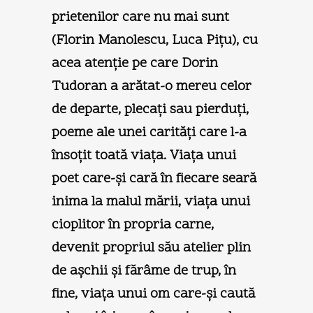
prietenilor care nu mai sunt
(Florin Manolescu, Luca Piţu), cu
acea atenţie pe care Dorin
Tudoran a arătat-o mereu celor
de departe, plecaţi sau pierduţi,
poeme ale unei carităţi care l-a
însoţit toată viaţa. Viaţa unui
poet care-şi cară în fiecare seară
inima la malul mării, viaţa unui
cioplitor în propria carne,
devenit propriul său atelier plin
de aşchii şi fărâme de trup, în
fine, viaţa unui om care-şi caută