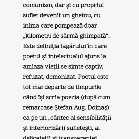
comunism, dar şi cu propriul
suflet devenit un ghetou, cu
inima care pompează doar
„kilometri de sârmă ghimpată“.
Este definiţia lagărului în care
poetul şi intelectualul ajuns la
amiaza vieţii se simte captiv,
refuzat, demonizat. Poetul este
tot mai departe de timpurile
când îşi scria poezia (după cum
remarcase Ştefan Aug. Doinaş)
ca pe un „cântec al sensibilităţii
şi interiorizării sufleteşti, al
delicateţii şi transparenţei