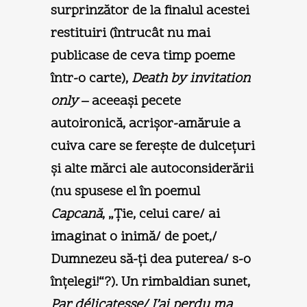
surprinzător de la finalul acestei
restituiri (întrucât nu mai
publicase de ceva timp poeme
într-o carte),
Death by invitation
only
– aceeaşi pecete
autoironică, acrişor-amăruie a
cuiva care se fereşte de dulceţuri
şi alte mărci ale autoconsiderării
(nu spusese el în poemul
Capcană
, „Ţie, celui care/ ai
imaginat o inimă/ de poet,/
Dumnezeu să-ţi dea puterea/ s-o
înţelegi!“?). Un rimbaldian sunet,
Par délicatesse/ J’ai perdu ma