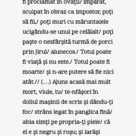
fi proclamat în ovaţii/ împărat,
scuipat în obraz ca impostor, poţi
să fii,/ poţi muri cu măruntaiele
ucigându-se unul pe celălalt/ poţi
paşte o nesfârşită turmă de porci
prin jirul/ alunecos./ Totul poate
fi viaţă şi nu este./ Totul poate fi
moarte/ şi n-are putere să fie nici
atât.// (…) Ajuns acasă mai mult
mort, viule, tu/ te-nfăşori în
doliul maşinii de scris şi dându-ţi
foc/ strâns legat în panglica fină/
abia simţi pe propria-ţi piele/ că
el e şi negru şi roşu; şi iarăşi