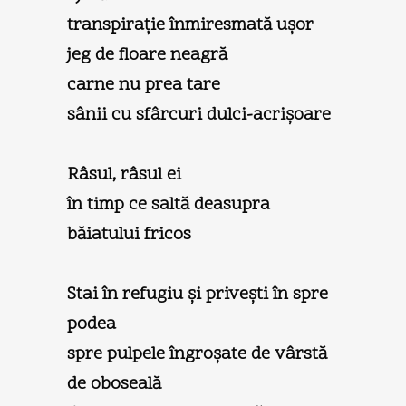
transpiraţie înmiresmată uşor
jeg de floare neagră
carne nu prea tare
sânii cu sfârcuri dulci-acrişoare
Râsul, râsul ei
în timp ce saltă deasupra
băiatului fricos
Stai în refugiu şi priveşti în spre
podea
spre pulpele îngroşate de vârstă
de oboseală