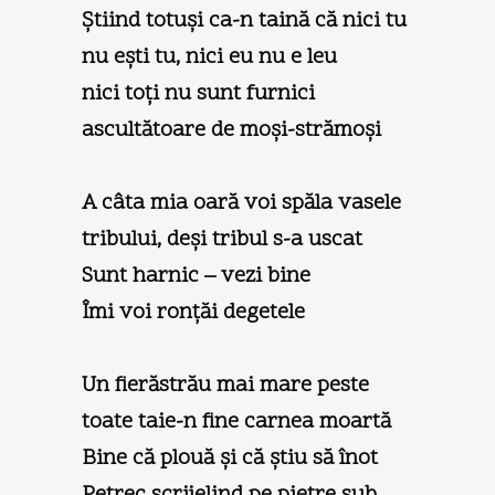
Ştiind totuşi ca-n taină că nici tu
nu eşti tu, nici eu nu e leu
nici toţi nu sunt furnici
ascultătoare de moşi-strămoşi
A câta mia oară voi spăla vasele
tribului, deşi tribul s-a uscat
Sunt harnic – vezi bine
Îmi voi ronţăi degetele
Un fierăstrău mai mare peste
toate taie-n fine carnea moartă
Bine că plouă şi că ştiu să înot
Petrec scrijelind pe pietre sub