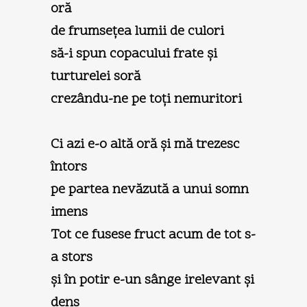
oră
de frumseţea lumii de culori
să-i spun copacului frate şi
turturelei soră
crezându-ne pe toţi nemuritori
Ci azi e-o altă oră şi mă trezesc
întors
pe partea nevăzută a unui somn
imens
Tot ce fusese fruct acum de tot s-
a stors
şi în potir e-un sânge irelevant şi
dens