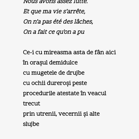
Nous avons assez lutté.
Et que ma vie s’arrête,
On n’a pas été des lâches,
On a fait ce qu’on a pu
Ce-i cu mireasma asta de fân aici
în oraşul demidulce
cu mugetele de drujbe
cu ochii dureroşi peste
procedurile atestate în veacul
trecut
prin utrenii, vecernii şi alte
slujbe