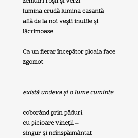
zemuiri roşii şi verzi
lumina crudă lumina casantă
află de la noi veşti inutile şi
lăcrimoase
Ca un fierar începător ploaia face
zgomot
există undeva şi o lume cuminte
coborând prin păduri
cu picioare vineţii –
singur şi neînspăimântat