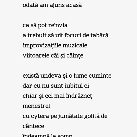
odată am ajuns acasă
ca să pot re’nvia
a trebuit să uit focuri de tabără
improvizaţiile muzicale
viitoarele căi şi căinţe
există undeva şi o lume cuminte
dar eu nu sunt iubitul ei
chiar şi cel mai îndrăzneţ
menestrel
cu cytera pe jumătate golită de
cântece
îndeamnă la somn