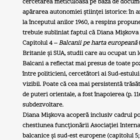
cercetarea meticuloasă pe bază de documen
apărarea autonomiei ştiinţei istorice: în a
la începutul anilor 1960, a respins propun
trebuie subliniat faptul că Diana Mişkova
Capitolul 4 –
Balcanii pe harta europeană
(
Britanie şi SUA, studii care au ocupat un l
Balcani a reflectat mai presus de toate poz
între politicieni, cercetători ai Sud-estul
vizibil. Poate că cea mai persistentă trăs
de puteri orientale, a fost înapoierea (p. 1
subdezvoltare.
Diana Mişkova acoperă inclusiv cadrul poli
chestiunea funcţionării Asociaţiei Interna
balcanice şi sud-est europene (capitolul 5