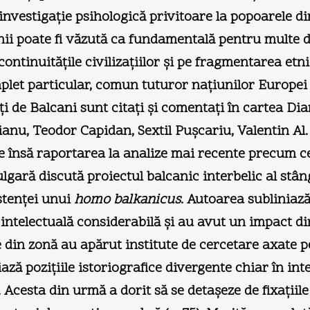
nvestigaţie psihologică privitoare la popoarele din 
ii poate fi văzută ca fundamentală pentru multe di
continuităţile civilizaţiilor şi pe fragmentarea etni
plet particular, comun tuturor naţiunilor Europei
ţi de Balcani sunt citaţi şi comentaţi în cartea Di
anu, Teodor Capidan, Sextil Puşcariu, Valentin Al
te însă raportarea la analize mai recente precum 
ulgară discută proiectul balcanic interbelic al stâng
stenţei unui
homo balkanicus
. Autoarea subliniază
ntelectuală considerabilă şi au avut un impact dir
le din zonă au apărut institute de cercetare axate 
ază poziţiile istoriografice divergente chiar în int
 Acesta din urmă a dorit să se detaşeze de fixaţiile 