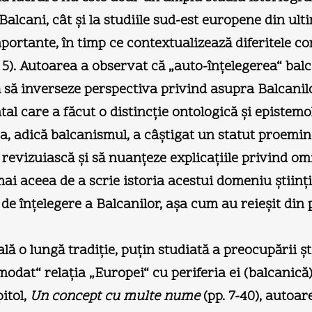
 Balcani, cât şi la studiile sud-est europene din ul
ortante, în timp ce contextualizează diferitele co
 5). Autoarea a observat că „auto-înţelegerea“ balc
 să inverseze perspectiva privind asupra Balcanilor
l care a făcut o distincţie ontologică şi epistemol
ra, adică balcanismul, a câştigat un statut proemin
evizuiască şi să nuanţeze explicaţiile privind omis
aceea de a scrie istoria acestui domeniu ştiinţific 
 de înţelegere a Balcanilor, aşa cum au reieşit din
lă o lungă tradiţie, puţin studiată a preocupării şti
dat“ relaţia „Europei“ cu periferia ei (balcanică)
pitol,
Un concept cu multe nume
(pp. 7-40), autoar