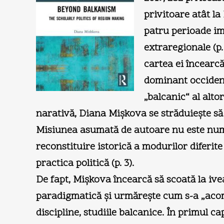
privitoare atât la
patru perioade imp
extraregionale (p.
cartea ei încearcă
dominant occidenta
„balcanic“ al alto
narativă, Diana Mişkova se străduieşte să r
Misiunea asumată de autoare nu este numai 
reconstituire istorică a modurilor diferite
practica politică (p. 3).
De fapt, Mişkova încearcă să scoată la ivea
paradigmatică şi urmăreşte cum s-a „acomo
discipline, studiile balcanice. În primul ca