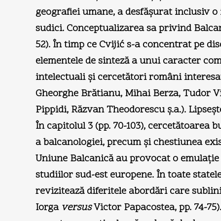
geografiei umane, a desfăşurat inclusiv o i
sudici. Conceptualizarea sa privind Balcan
52). În timp ce Cvijić s-a concentrat pe dis
elementele de sinteză a unui caracter com
intelectuali şi cercetători români interesa
Gheorghe Brătianu, Mihai Berza, Tudor Vi
Pippidi, Răzvan Theodorescu ş.a.). Lipseş
În capitolul 3 (pp. 70-103), cercetătoarea b
a balcanologiei, precum şi chestiunea exi
Uniune Balcanică au provocat o emulaţie i
studiilor sud-est europene. În toate state
revizitează diferitele abordări care sublini
Iorga
versus
Victor Papacostea, pp. 74-75).