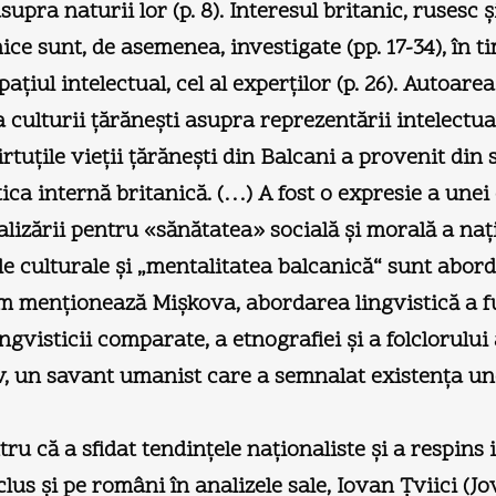
upra naturii lor (p. 8). Interesul britanic, rusesc 
e sunt, de asemenea, investigate (pp. 17-34), în t
aţiul intelectual, cel al experţilor (p. 26). Autoar
culturii ţărăneşti asupra reprezentării intelectualil
tuţile vieţii ţărăneşti din Balcani a provenit din
itica internă britanică. (…) A fost o expresie a unei
ializării pentru «sănătatea» socială şi morală a na
le culturale şi „mentalitatea balcanică“ sunt abord
m menţionează Mişkova, abordarea lingvistică a fu
ingvisticii comparate, a etnografiei şi a folclorulu
v, un savant umanist care a semnalat existenţa unor
u că a sfidat tendinţele naţionaliste şi a respins i
lus şi pe români în analizele sale, Iovan Ţviici (J