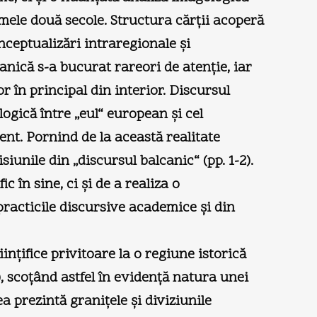
timele două secole. Structura cărţii acoperă
nceptualizări intraregionale şi
anică s-a bucurat rareori de atenţie, iar
 în principal din interior. Discursul
ogică între „eul“ european şi cel
ent. Pornind de la această realitate
iunile din „discursul balcanic“ (pp. 1-2).
în sine, ci şi de a realiza o
 practicile discursive academice şi din
inţifice privitoare la o regiune istorică
, scoţând astfel în evidenţă natura unei
ea prezintă graniţele şi diviziunile