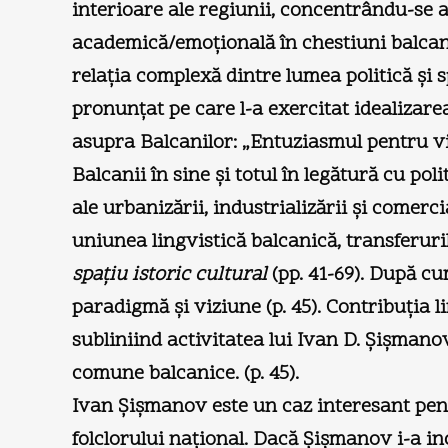
interioare ale regiunii, concentrându-se as
academică/emoţională în chestiuni balcanic
relaţia complexă dintre lumea politică şi sp
pronunţat pe care l-a exercitat idealizarea 
asupra Balcanilor: „Entuziasmul pentru vir
Balcanii în sine şi totul în legătură cu pol
ale urbanizării, industrializării şi comerc
uniunea lingvistică balcanică, transferuri
spaţiu istoric cultural
(pp. 41-69). După cu
paradigmă şi viziune (p. 45). Contribuţia l
subliniind activitatea lui Ivan D. Şişmano
comune balcanice. (p. 45).
Ivan Şişmanov este un caz interesant pentr
folclorului naţional. Dacă Şişmanov i-a inc