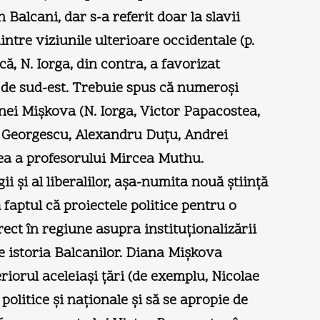
Balcani, dar s-a referit doar la slavii
ntre viziunile ulterioare occidentale (p.
că, N. Iorga, din contra, a favorizat
 de sud-est. Trebuie spus că numeroşi
anei Mişkova (N. Iorga, Victor Papacostea,
. Georgescu, Alexandru Duţu, Andrei
cea a profesorului Mircea Muthu.
ii şi al liberalilor, aşa-numita nouă ştiinţă
 faptul că proiectele politice pentru o
ect în regiune asupra instituţionalizării
pe istoria Balcanilor. Diana Mişkova
eriorul aceleiaşi ţări (de exemplu, Nicolae
politice şi naţionale şi să se apropie de