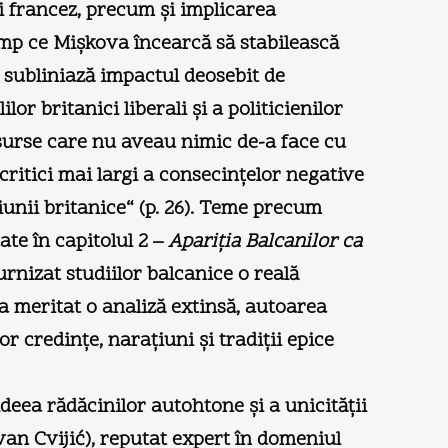
şi francez, precum şi implicarea
imp ce Mişkova încearcă să stabilească
ea subliniază impactul deosebit de
or britanici liberali şi a politicienilor
 surse care nu aveau nimic de-a face cu
 critici mai largi a consecinţelor negative
ţiunii britanice“ (p. 26). Teme precum
ate în capitolul 2 –
Apariţia Balcanilor ca
rnizat studiilor balcanice o reală
i a meritat o analiză extinsă, autoarea
 credinţe, naraţiuni şi tradiţii epice
deea rădăcinilor autohtone şi a unicităţii
ovan Cvijić), reputat expert în domeniul