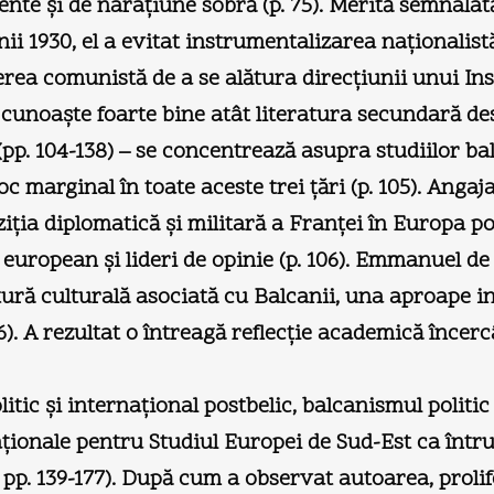
te şi de naraţiune sobră (p. 75). Merită semnalat
nii 1930, el a evitat instrumentalizarea naţionalistă
erea comunistă de a se alătura direcţiunii unui Ins
 cunoaşte foarte bine atât literatura secundară de
pp. 104-138) – se concentrează asupra studiilor ba
oc marginal în toate aceste trei ţări (p. 105). Ang
iţia diplomatică şi militară a Franţei în Europa po
ui european şi lideri de opinie (p. 106). Emmanuel d
ătură culturală asociată cu Balcanii, una aproape in
16). A rezultat o întreagă reflecţie academică încer
tic şi internaţional postbelic, balcanismul politic
ţionale pentru Studiul Europei de Sud-Est ca întruc
; pp. 139-177). După cum a observat autoarea, proli