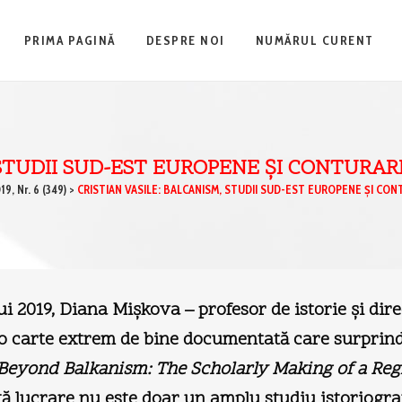
PRIMA PAGINĂ
DESPRE NOI
NUMĂRUL CURENT
 STUDII SUD-EST EUROPENE ŞI CONTURA
19, Nr. 6 (349)
>
CRISTIAN VASILE: BALCANISM, STUDII SUD-EST EUROPENE ŞI CON
i 2019, Diana Mişkova – profesor de istorie şi dire
t o carte extrem de bine documentată care surprin
Beyond Balkanism: The Scholarly Making of a Reg
tă lucrare nu este doar un amplu studiu istoriograf