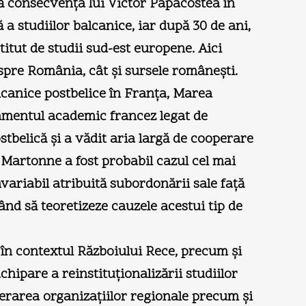
ă consecvenţa lui Victor Papacostea în
 a studiilor balcanice, iar după 30 de ani,
titut de studii sud-est europene. Aici
spre România, cât şi sursele româneşti.
lcanice postbelice în Franţa, Marea
ajamentul academic francez legat de
stbelică şi a vădit aria largă de cooperare
e Martonne a fost probabil cazul cel mai
variabil atribuită subordonării sale faţă
când să teoretizeze cauzele acestui tip de
 în contextul Războiului Rece, precum şi
hipare a reinstituţionalizării studiilor
ferarea organizaţiilor regionale precum şi