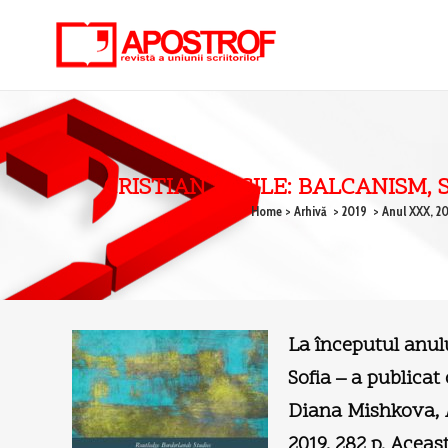
CRISTIAN VASILE: BALCANISM,
Home
>
Arhivă
>
2019
>
Anul XXX, 20
La începutul anulu
Sofia – a publica
Diana Mishkova,
2019, 282 p. Aceas