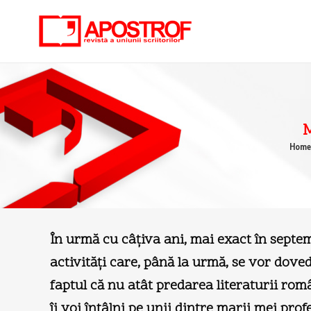
Home
Î
n urmă cu câțiva ani, mai exact în septembr
activități care, până la urmă, se vor dove
faptul că nu atât predarea literaturii româ
îi voi întâlni pe unii dintre marii mei pro