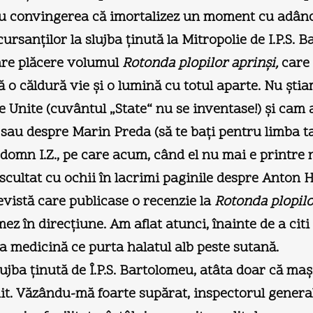
 cu convingerea că imortalizez un moment cu adânci
rsanților la slujba ținută la Mitropolie de I.P.S. 
mare plăcere volumul
Rotonda plopilor aprinși,
care 
ză o căldură vie și o lumină cu totul aparte. Nu șt
le Unite (cuvântul „State“ nu se inventase!) și cam
au despre Marin Preda (să te bați pentru limba ta l
domn I.Z., pe care acum, când el nu mai e printre 
scultat cu ochii în lacrimi paginile despre Anton 
revistă care publicase o recenzie la
Rotonda plopilo
mez în direcțiune. Am aflat atunci, înainte de a citi
la medicină ce purta halatul alb peste sutană.
lujba ținută de Î.P.S. Bartolomeu, atâta doar că m
nit. Văzându-mă foarte supărat, inspectorul genera