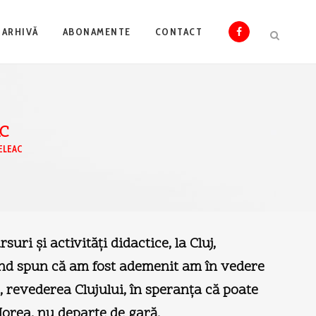
ARHIVĂ
ABONAMENTE
CONTACT
C
ELEAC
ri și activități didactice, la Cluj,
 Când spun că am fost ademenit am în vedere
s, revederea Clujului, în speranța că poate
 Horea, nu departe de gară.