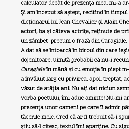
calculator decât de prezența mea, mi-a ar
Și am început să aștept, recitind în timpu
dicționarul lui Jean Chevalier și Alain Ghe
actori, ba și câteva actrițe, reținute de p
un zâmbet precum o frază din Caragiale.
A dat să se întoarcă în biroul din care ie
dojenitoare, uimită probabil că nu-i rec
Caragiale
în mână și cu emoția în piept m
a învăluit larg cu privirea, apoi, treptat,
văzut de atâția ani! Nu ați dat niciun se
vorba poetului, îmi aduc aminte! Nu-mi am
prezența unor oameni pe care îi admir până
tăcerile mele. Cred că ar fi trebuit să-i s
știu să-l citesc, textul îmi aparține. Cu s