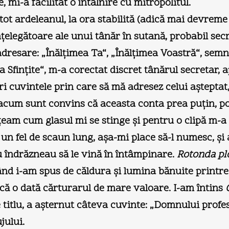
mi-a facilitat o întâlnire cu mitropolitul.
tot ardeleanul, la ora stabilită (adică mai devrem
țelegătoare ale unui tânăr în sutană, probabil secre
resare: „Înălțimea Ta“, „Înălțimea Voastră“, semn 
Sfințite“, m-a corectat discret tânărul secretar, 
i cuvintele prin care să mă adresez celui așteptat
cum sunt convins că aceasta conta prea puțin, poa
țeam cum glasul mi se stinge și pentru o clipă m-a
e un fel de scaun lung, așa-mi place să-l numesc, 
u îndrăzneau să le vină în întâmpinare.
Rotonda plo
ând i-am spus de căldura și lumina bănuite printre
ncă o dată cărturarul de mare valoare. I-am întins
e titlu, a așternut câteva cuvinte: „Domnului profe
jului.