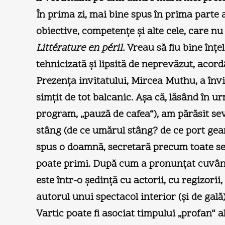
În prima zi, mai bine spus în prima parte a 
obiective, competențe și alte cele, care n
Littérature en péril.
Vreau să fiu bine înțe
tehnicizată și lipsită de neprevăzut, acord
Prezența invitatului, Mircea Muthu, a învi
simțit de tot balcanic. Așa că, lăsând în u
program, „pauză de cafea“), am părăsit se
stâng (de ce umărul stâng? de ce port ge
spus o doamnă, secretară precum toate secr
poate primi. După cum a pronunțat cuvânt
este într-o ședință cu actorii, cu regizori
autorul unui spectacol interior (și de gal
Vartic poate fi asociat timpului „profan“ 