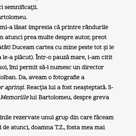
 semnificații.
Bartolomeu.
mi-a lăsat impresia că printre rândurile
iam atunci prea multe despre autor, preot
 atât! Duceam cartea cu mine peste tot și le
e-a plăcut). Într-o pauză mare, i-am citit
noi, îmi permit să-l numesc un director
Holban. Da, aveam o fotografie a
r aprinși
. Reacția lui a fost neașteptată. S-
Memoriile
lui Bartolomeu, despre greva
așinile rezervate unui grup din care făceam
l de atunci, doamna T.Z., fosta mea mai