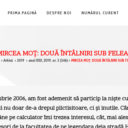
PRIMA PAGINĂ
DESPRE NOI
NUMĂRUL CURENT
MIRCEA MOȚ: DOUĂ ÎNTÂLNIRI SUB FELEA
>
Arhivă
>
2019
>
anul XXX, 2019, nr. 3 (346)
>
MIRCEA MOȚ: DOUĂ ÎNTÂLNIRI SUB F
ie 2006, am fost ademenit să particip la niște cursu
di nu doar de-a drepul plictisitoare, ci și inutile.
ne pe calculator îmi trezea interesul, cât, mai ale
fesori de la facultatea de pe legendara deja stradă