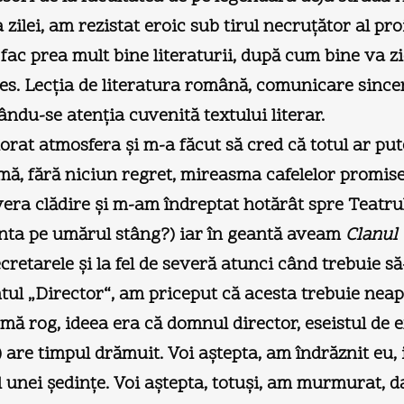
zilei, am rezistat eroic sub tirul necruțător al proi
u fac prea mult bine literaturii, după cum bine va
les. Lecția de literatura română, comunicare sincer
ându-se atenția cuvenită textului literar.
orat atmosfera și m-a făcut să cred că totul ar pu
rmă, fără niciun regret, mireasma cafelelor promise
vera clădire și m-am îndreptat hotărât spre Teatr
anta pe umărul stâng?) iar în geantă aveam
Clanul 
etarele și la fel de severă atunci când trebuie să
ul „Director“, am priceput că acesta trebuie neap
i, mă rog, ideea era că domnul director, eseistul de 
ă) are timpul drămuit. Voi aștepta, am îndrăznit eu,
al unei ședințe. Voi aștepta, totuși, am murmurat,