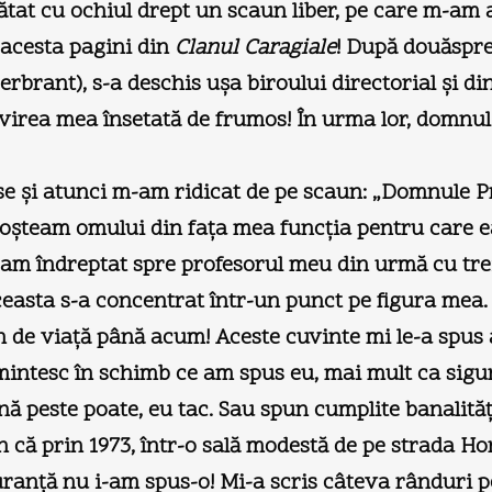
ătat cu ochiul drept un scaun liber, pe care m-am 
l acesta pagini din
Clanul Caragiale
! După douăspre
erbrant), s-a deschis ușa biroului directorial și din
rivirea mea însetată de frumos! În urma lor, domnul
șise și atunci m-am ridicat de pe scaun: „Domnule P
unoșteam omului din fața mea funcția pentru care 
-am îndreptat spre profesorul meu din urmă cu tre
 aceasta s-a concentrat într-un punct pe figura mea
mn de viață până acum! Aceste cuvinte mi le-a spus
intesc în schimb ce am spus eu, mai mult ca sigur 
 peste poate, eu tac. Sau spun cumplite banalități
pun că prin 1973, într-o sală modestă de pe strada 
iguranță nu i-am spus-o! Mi-a scris câteva rânduri 