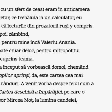
e cu un sfert de ceas) eram în anticamera
tar, ce trebăluia la un calculator, eu
că lecturile din prozatorii ruși y compris
apoi, zâmbind,
, pentru mine încă Valeriu Anania.
te chiar deloc, pentru mitropolitul
 cuprins teama.
și a început să vorbească domol, chemând
pilor aprinși,
da, este cartea cea mai
 rânduri. A venit vorba despre felul cum a
Cartea deschisă a împărăției
, pe care o
sor Mircea Moț, la lumina candelei,