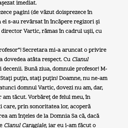
așezat imediat.
zece pagini (de văzut doisprezece în
 el s-au revărsat în încăpere regizori și
 director Vartic, rămas în cadrul ușii, cu
rofesor“! Secretara mi-a aruncat o privire
ea dovedea atâta respect. Cu
Clanul
i decenii. Bună ziua, domnule profesor! M-
. Stați puțin, stați puțin! Doamne, nu ne-am
 atunci domnul Vartic, dovezi nu am, dar,
am tăcut. Vorbăreț de felul meu, în
 care, prin sonoritatea lor, acoperă
Horea am înțeles de la Domnia Sa că, dacă
pe
Clanul Caragiale
, iar eu i-am făcut o