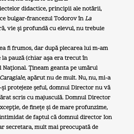
ectelor didactice, principii ale notării,
 zice bulgar-francezul Todorov în
La
ă, vie și profundă cu elevul, nu trebuie
tea fi frumos, dar după plecarea lui m-am
 la pauză (chiar așa era trecut în
ul Național. Țineam geanta pe umărul
Caragiale
, apărut nu de mult. Nu, nu, mi-a
-și protejeze șeful, domnul Director nu vă
ărat scris cu majusculă. Domnul Director
excepție, de finețe și de mare profunzime,
 intimidat de faptul că domnul director Ion
 dar secretara, mult mai preocupată de