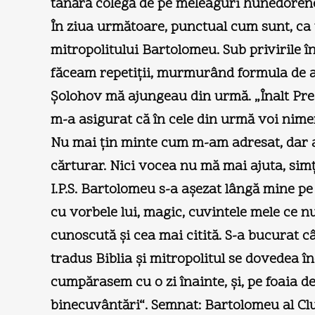
tânără colegă de pe meleaguri hunedorene, 
În ziua următoare, punctual cum sunt, ca 
mitropolitului Bartolomeu. Sub privirile în
făceam repetiții, murmurând formula de ad
Șolohov mă ajungeau din urmă. „Înalt Prea 
m-a asigurat că în cele din urmă voi nimer
Nu mai țin minte cum m-am adresat, dar a
cărturar. Nici vocea nu mă mai ajuta, sim
I.P.S. Bartolomeu s-a așezat lângă mine p
cu vorbele lui, magic, cuvintele mele ce n
cunoscută și cea mai citită. S-a bucurat c
tradus Biblia și mitropolitul se dovedea î
cumpărasem cu o zi înainte, și, pe foaia d
binecuvântări“. Semnat: Bartolomeu al Clu