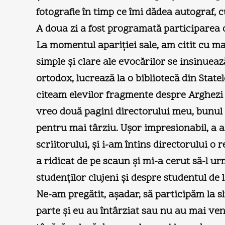
fotografie în timp ce îmi dădea autograf,
A doua zi a fost programată participarea cu
La momentul apariției sale, am citit cu 
simple și clare ale evocărilor se insinuea
ortodox, lucrează la o bibliotecă din State
citeam elevilor fragmente despre Arghezi s
vreo două pagini directorului meu, bunul 
pentru mai târziu. Ușor impresionabil, a a
scriitorului, și i-am întins directorului o 
a ridicat de pe scaun și mi-a cerut să-l ur
studenților clujeni și despre studentul de 
Ne-am pregătit, așadar, să participăm la s
parte și eu au întârziat sau nu au mai ve