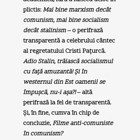
plictis:
Mai bine marxism decât
comunism, mai bine socialism
decât stalinism
– o perifrază
transparentă a celebrului cântec
al regretatului Cristi Pațurcă.
Adio Stalin, trăiască socialismul
cu față amuzantă! Şi în
westernul din Est oamenii se
împuşcă, nu-i aşa?!
– altă
perifrază la fel de transparentă.
Şi, în fine, cumva în chip de
concluzie,
Filme anti-comuniste
în comunism?