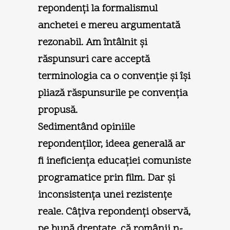
repondenți la formalismul
anchetei e mereu argumentată
rezonabil. Am întâlnit şi
răspunsuri care acceptă
terminologia ca o convenție şi îşi
pliază răspunsurile pe convenția
propusă.
Sedimentând opiniile
repondenților, ideea generală ar
fi ineficiența educației comuniste
programatice prin film. Dar şi
inconsistența unei rezistențe
reale. Câțiva repondenți observă,
pe bună dreptate, că românii n-