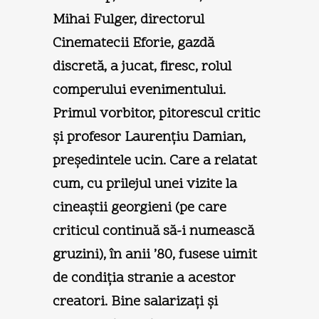
Mihai Fulger, directorul
Cinematecii Eforie, gazdă
discretă, a jucat, firesc, rolul
comperului evenimentului.
Primul vorbitor, pitorescul critic
şi profesor Laurențiu Damian,
preşedintele ucin. Care a relatat
cum, cu prilejul unei vizite la
cineaştii georgieni (pe care
criticul continuă să-i numească
gruzini), în anii ’80, fusese uimit
de condiția stranie a acestor
creatori. Bine salarizați şi