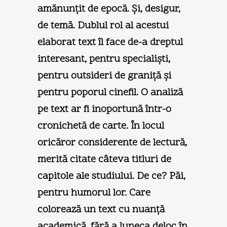
amănunțit de epocă. Şi, desigur,
de temă. Dublul rol al acestui
elaborat text îl face de-a dreptul
interesant, pentru specialişti,
pentru outsideri de graniță şi
pentru poporul cinefil. O analiză
pe text ar fi inoportună într-o
cronichetă de carte. În locul
oricăror considerente de lectură,
merită citate câteva titluri de
capitole ale studiului. De ce? Păi,
pentru humorul lor. Care
colorează un text cu nuanță
academică, fără a luneca deloc în