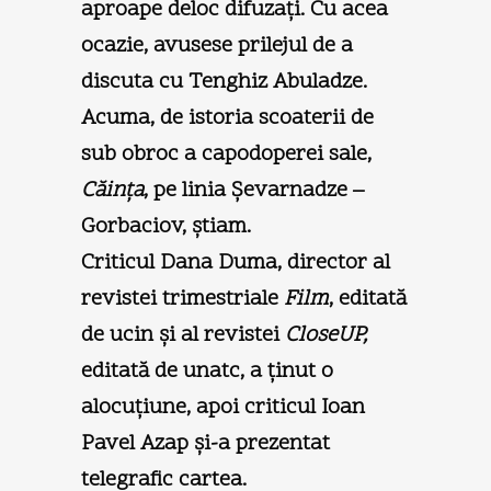
aproape deloc difuzați. Cu acea
ocazie, avusese prilejul de a
discuta cu Tenghiz Abuladze.
Acuma, de istoria scoaterii de
sub obroc a capodoperei sale,
Căința
, pe linia Şevarnadze –
Gorbaciov, ştiam.
Criticul Dana Duma, director al
revistei trimestriale
Film
, editată
de ucin şi al revistei
CloseUP,
editată de unatc, a ținut o
alocuțiune, apoi criticul Ioan
Pavel Azap şi-a prezentat
telegrafic cartea.