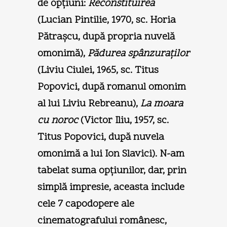
de opțiuni:
Reconstituirea
(Lucian Pintilie, 1970, sc. Horia
Pătraşcu, după propria nuvelă
omonimă),
Pădurea spânzuraților
(Liviu Ciulei, 1965, sc. Titus
Popovici, după romanul omonim
al lui Liviu Rebreanu),
La moara
cu noroc
(Victor Iliu, 1957, sc.
Titus Popovici, după nuvela
omonimă a lui Ion Slavici). N-am
tabelat suma opțiunilor, dar, prin
simplă impresie, aceasta include
cele 7 capodopere ale
cinematografului românesc,