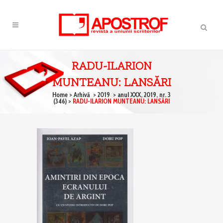
RADU-ILARION
MUNTEANU: LANSĂRI
Home
>
Arhivă
>
2019
>
anul XXX, 2019, nr. 3
(346)
>
RADU-ILARION MUNTEANU: LANSĂRI