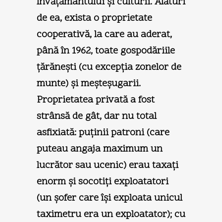
învăţământului şi culturii. Alături
de ea, exista o proprietate
cooperativă, la care au aderat,
până în 1962, toate gospodăriile
ţărăneşti (cu excepţia zonelor de
munte) şi meşteşugarii.
Proprietatea privată a fost
strânsă de gât, dar nu total
asfixiată: puţinii patroni (care
puteau angaja maximum un
lucrător sau ucenic) erau taxaţi
enorm şi socotiţi exploatatori
(un şofer care îşi exploata unicul
taximetru era un exploatator); cu