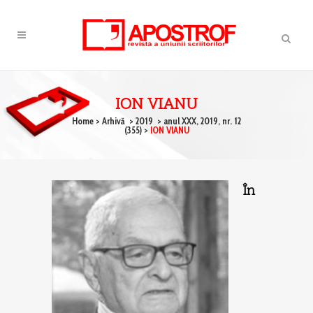
ION VIANU
Home
>
Arhivă
>
2019
>
anul XXX, 2019, nr. 12
(355)
>
ION VIANU
În