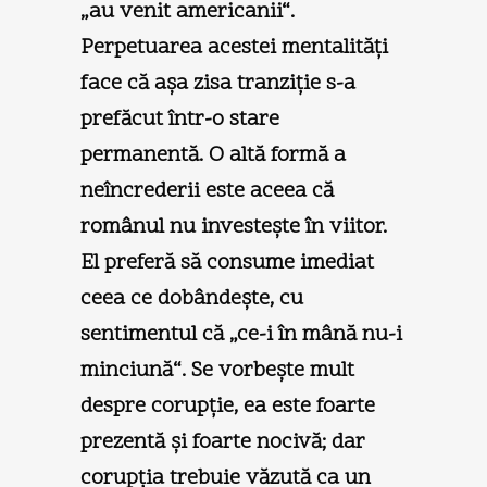
„au venit americanii“.
Perpetuarea acestei mentalităţi
face că aşa zisa tranziţie s-a
prefăcut într-o stare
permanentă. O altă formă a
neîncrederii este aceea că
românul nu investeşte în viitor.
El preferă să consume imediat
ceea ce dobândeşte, cu
sentimentul că „ce-i în mână nu-i
minciună“. Se vorbeşte mult
despre corupţie, ea este foarte
prezentă şi foarte nocivă; dar
corupţia trebuie văzută ca un