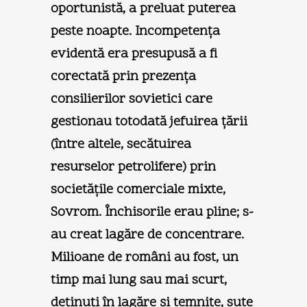
oportunistă, a preluat puterea
peste noapte. Incompetenţa
evidentă era presupusă a fi
corectată prin prezenţa
consilierilor sovietici care
gestionau totodată jefuirea ţării
(între altele, secătuirea
resurselor petrolifere) prin
societăţile comerciale mixte,
Sovrom. Închisorile erau pline; s-
au creat lagăre de concentrare.
Milioane de români au fost, un
timp mai lung sau mai scurt,
deţinuţi în lagăre şi temniţe, sute