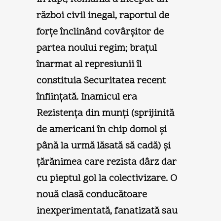
război civil inegal, raportul de
forţe înclinând covârşitor de
partea noului regim; braţul
înarmat al represiunii îl
constituia Securitatea recent
înfiinţată. Inamicul era
Rezistenţa din munţi (sprijinită
de americani în chip domol şi
până la urmă lăsată să cadă) şi
ţărănimea care rezista dârz dar
cu pieptul gol la colectivizare. O
nouă clasă conducătoare
inexperimentată, fanatizată sau