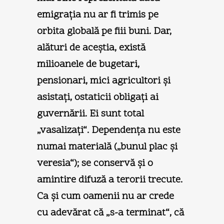
emigraţia nu ar fi trimis pe
orbita globală pe fiii buni. Dar,
alături de aceştia, există
milioanele de bugetari,
pensionari, mici agricultori şi
asistaţi, ostaticii obligaţi ai
guvernării. Ei sunt total
„vasalizaţi“. Dependenţa nu este
numai materială („bunul plac şi
veresia“); se conservă şi o
amintire difuză a terorii trecute.
Ca şi cum oamenii nu ar crede
cu adevărat că „s-a terminat“, că