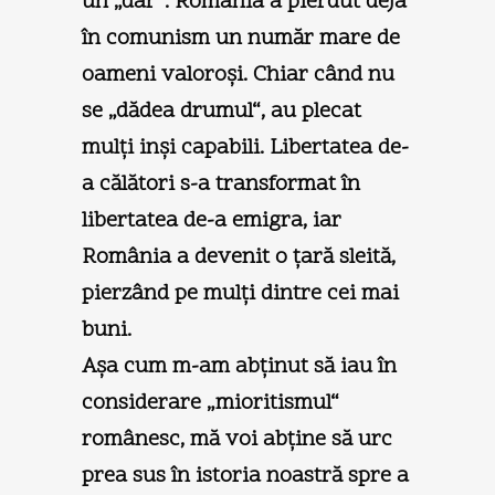
un „dar“. România a pierdut deja
în comunism un număr mare de
oameni valoroşi. Chiar când nu
se „dădea drumul“, au plecat
mulţi inşi capabili. Libertatea de-
a călători s-a transformat în
libertatea de-a emigra, iar
România a devenit o ţară sleită,
pierzând pe mulţi dintre cei mai
buni.
Aşa cum m-am abţinut să iau în
considerare „mioritismul“
românesc, mă voi abţine să urc
prea sus în istoria noastră spre a