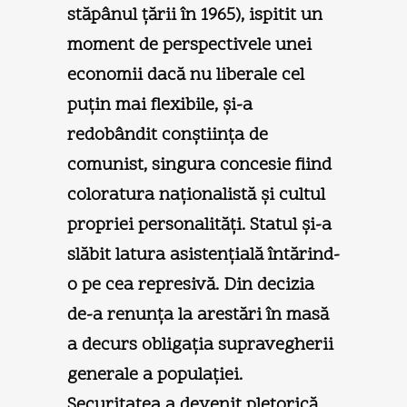
stăpânul ţării în 1965), ispitit un
moment de perspectivele unei
economii dacă nu liberale cel
puţin mai flexibile, şi-a
redobândit conştiinţa de
comunist, singura concesie fiind
coloratura naţionalistă şi cultul
propriei personalităţi. Statul şi-a
slăbit latura asistenţială întărind-
o pe cea represivă. Din decizia
de-a renunţa la arestări în masă
a decurs obligaţia supravegherii
generale a populaţiei.
Securitatea a devenit pletorică