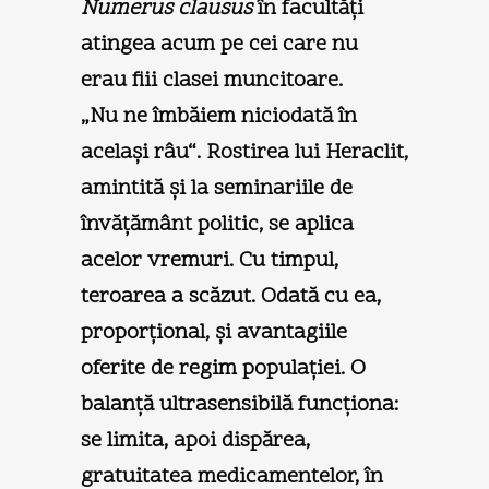
Numerus clausus
în facultăţi
atingea acum pe cei care nu
erau fiii clasei muncitoare.
„Nu ne îmbăiem niciodată în
acelaşi râu“. Rostirea lui Heraclit,
amintită şi la seminariile de
învăţământ politic, se aplica
acelor vremuri. Cu timpul,
teroarea a scăzut. Odată cu ea,
proporţional, şi avantagiile
oferite de regim populaţiei. O
balanţă ultrasensibilă funcţiona:
se limita, apoi dispărea,
gratuitatea medicamentelor, în