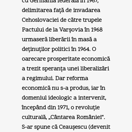
cu Germania federală în 1967,
delimitarea faţă de invadarea
Cehoslovaciei de către trupele
Pactului de la Varşovia în 1968
urmaseră liberării în masă a
deţinuţilor politici în 1964. O
oarecare prosperitate economică
a trezit speranţa unei liberalizări
a regimului. Dar reforma
economică nu s-a produs, iar în
domeniul ideologic a intervenit,
începând din 1971, o revoluţie
culturală, „Cântarea României“.
S-ar spune că Ceauşescu (devenit