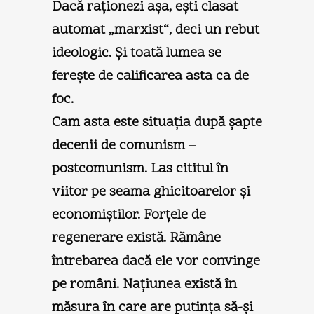
Dacă raţionezi aşa, eşti clasat
automat „marxist“, deci un rebut
ideologic. Şi toată lumea se
fereşte de calificarea asta ca de
foc.
Cam asta este situaţia după şapte
decenii de comunism –
postcomunism. Las cititul în
viitor pe seama ghicitoarelor şi
economiştilor. Forţele de
regenerare există. Rămâne
întrebarea dacă ele vor convinge
pe români. Naţiunea există în
măsura în care are putinţa să-şi