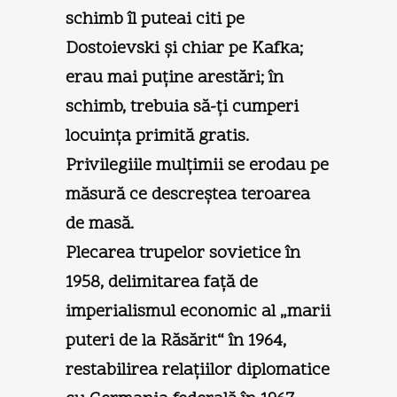
schimb îl puteai citi pe
Dostoievski şi chiar pe Kafka;
erau mai puţine arestări; în
schimb, trebuia să-ţi cumperi
locuinţa primită gratis.
Privilegiile mulţimii se erodau pe
măsură ce descreştea teroarea
de masă.
Plecarea trupelor sovietice în
1958, delimitarea faţă de
imperialismul economic al „marii
puteri de la Răsărit“ în 1964,
restabilirea relaţiilor diplomatice