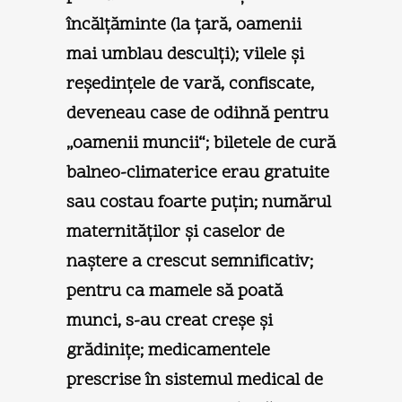
încălţăminte (la ţară, oamenii
mai umblau desculţi); vilele şi
reşedinţele de vară, confiscate,
deveneau case de odihnă pentru
„oamenii muncii“; biletele de cură
balneo-climaterice erau gratuite
sau costau foarte puţin; numărul
maternităţilor şi caselor de
naştere a crescut semnificativ;
pentru ca mamele să poată
munci, s-au creat creşe şi
grădiniţe; medicamentele
prescrise în sistemul medical de