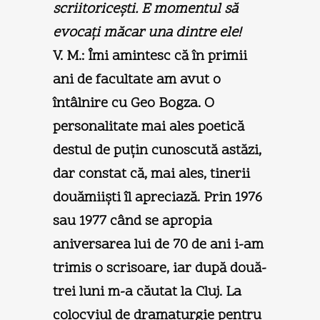
scriitoriceşti. E momentul să
evocaţi măcar una dintre ele!
V. M.:
Îmi amintesc că în primii
ani de facultate am avut o
întâlnire cu Geo Bogza. O
personalitate mai ales poetică
destul de puţin cunoscută astăzi,
dar constat că, mai ales, tinerii
douămiişti îl apreciază. Prin 1976
sau 1977 când se apropia
aniversarea lui de 70 de ani i-am
trimis o scrisoare, iar după două-
trei luni m-a căutat la Cluj. La
colocviul de dramaturgie pentru