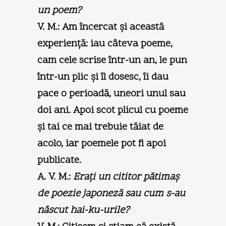
un poem?
V. M.:
Am încercat şi această
experienţă: iau câteva poeme,
cam cele scrise într-un an, le pun
într-un plic şi îl dosesc, îi dau
pace o perioadă, uneori unul sau
doi ani. Apoi scot plicul cu poeme
şi tai ce mai trebuie tăiat de
acolo, iar poemele pot fi apoi
publicate.
A. V. M.:
Eraţi un cititor pătimaş
de poezie japoneză sau cum s-au
născut hai-ku-urile?