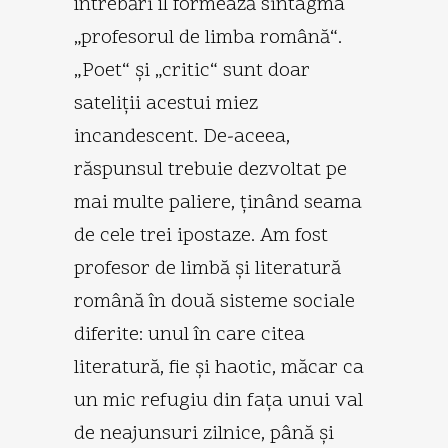
întrebări îl formează sintagma
„profesorul de limba română“.
„Poet“ şi „critic“ sunt doar
sateliţii acestui miez
incandescent. De-aceea,
răspunsul trebuie dezvoltat pe
mai multe paliere, ţinând seama
de cele trei ipostaze. Am fost
profesor de limbă şi literatură
română în două sisteme sociale
diferite: unul în care citea
literatură, fie şi haotic, măcar ca
un mic refugiu din faţa unui val
de neajunsuri zilnice, până şi