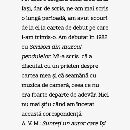
Iaşi, dar de scris, ne-am mai scris
o lungă perioadă, am avut ecouri
de la el la cartea de debut pe care
i-am trimis-o. Am debutat în 1982
cu
Scrisori din muzeul
pendulelor
. Mi-a scris că a
discutat cu un prieten despre
cartea mea şi că seamănă cu
muzica de cameră, ceea ce nu
era foarte departe de adevăr. Nici
nu mai ştiu când am încetat
această corespondenţă.
A. V. M.:
Sunteţi un autor care îşi