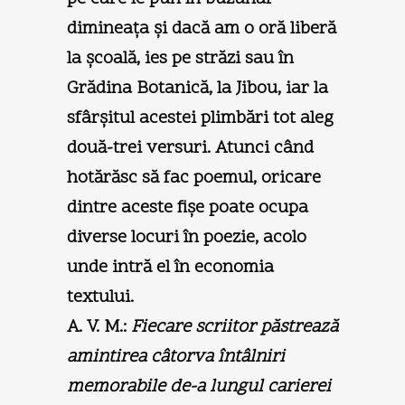
dimineaţa şi dacă am o oră liberă
la şcoală, ies pe străzi sau în
Grădina Botanică, la Jibou, iar la
sfârşitul acestei plimbări tot aleg
două-trei versuri. Atunci când
hotărăsc să fac poemul, oricare
dintre aceste fişe poate ocupa
diverse locuri în poezie, acolo
unde intră el în economia
textului.
A. V. M.:
Fiecare scriitor păstrează
amintirea câtorva întâlniri
memorabile de-a lungul carierei