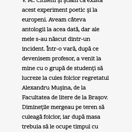
V. M.:
Citisem şi ştiam că există
acest experiment poetic şi la
europeni. Aveam câteva
antologii la acea dată, dar ale
mele s-au născut dintr-un
incident. Într-o vară, după ce
devenisem profesor, a venit la
mine cu o grupă de studenţi să
lucreze la cules folclor regretatul
Alexandru Muşina, de la
Facultatea de litere de la Braşov.
Dimineţile mergeau pe teren să
culeagă folclor, iar după masa
trebuia să le ocupe timpul cu