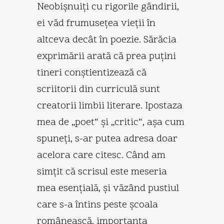
Neobişnuiţi cu rigorile gândirii,
ei văd frumuseţea vieţii în
altceva decât în poezie. Sărăcia
exprimării arată că prea puţini
tineri conştientizează că
scriitorii din curriculă sunt
creatorii limbii literare. Ipostaza
mea de „poet“ şi „critic“, aşa cum
spuneţi, s-ar putea adresa doar
acelora care citesc. Când am
simţit că scrisul este meseria
mea esenţială, şi văzând pustiul
care s-a întins peste şcoala
românească, importanţa