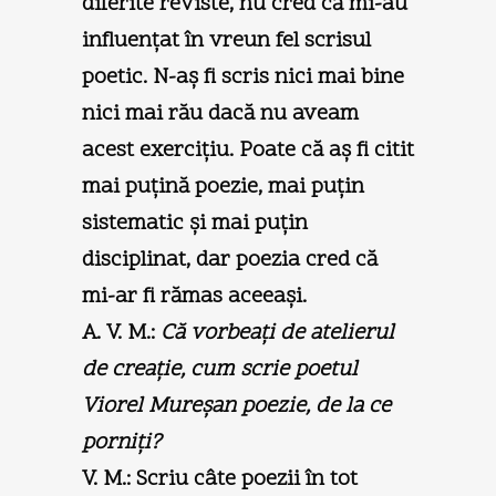
diferite reviste, nu cred că mi-au
influenţat în vreun fel scrisul
poetic. N-aş fi scris nici mai bine
nici mai rău dacă nu aveam
acest exerciţiu. Poate că aş fi citit
mai puţină poezie, mai puţin
sistematic şi mai puţin
disciplinat, dar poezia cred că
mi-ar fi rămas aceeaşi.
A. V. M.:
Că vorbeaţi de atelierul
de creaţie, cum scrie poetul
Viorel Mureşan poezie, de la ce
porniţi?
V. M.:
Scriu câte poezii în tot