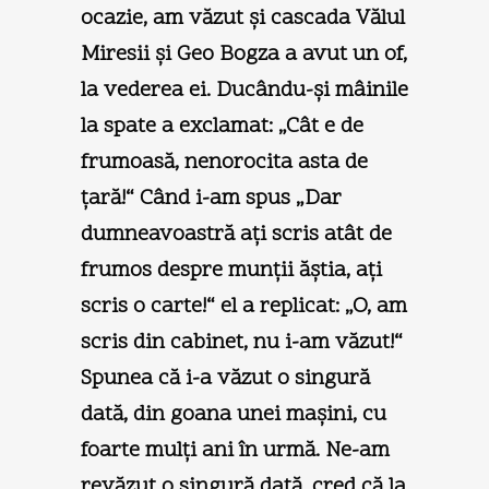
ocazie, am văzut şi cascada Vălul
Miresii şi Geo Bogza a avut un of,
la vederea ei. Ducându-şi mâinile
la spate a exclamat: „Cât e de
frumoasă, nenorocita asta de
ţară!“ Când i-am spus „Dar
dumneavoastră aţi scris atât de
frumos despre munţii ăştia, aţi
scris o carte!“ el a replicat: „O, am
scris din cabinet, nu i-am văzut!“
Spunea că i-a văzut o singură
dată, din goana unei maşini, cu
foarte mulţi ani în urmă. Ne-am
revăzut o singură dată, cred că la