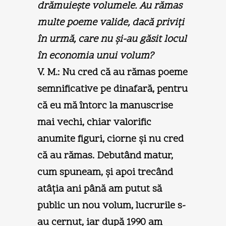
drămuieşte volumele. Au rămas
multe poeme valide, dacă priviţi
în urmă, care nu şi-au găsit locul
în economia unui volum?
V. M.:
Nu cred că au rămas poeme
semnificative pe dinafară, pentru
că eu mă întorc la manuscrise
mai vechi, chiar valorific
anumite figuri, ciorne şi nu cred
că au rămas. Debutând matur,
cum spuneam, şi apoi trecând
atâţia ani până am putut să
public un nou volum, lucrurile s-
au cernut, iar după 1990 am