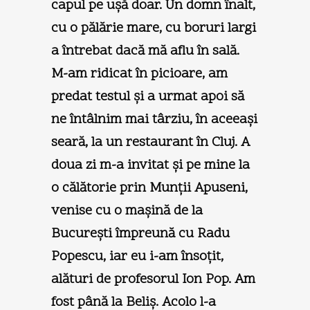
capul pe uşă doar. Un domn înalt,
cu o pălărie mare, cu boruri largi
a întrebat dacă mă aflu în sală.
M-am ridicat în picioare, am
predat testul şi a urmat apoi să
ne întâlnim mai târziu, în aceeaşi
seară, la un restaurant în Cluj. A
doua zi m-a invitat şi pe mine la
o călătorie prin Munţii Apuseni,
venise cu o maşină de la
Bucureşti împreună cu Radu
Popescu, iar eu i-am însoţit,
alături de profesorul Ion Pop. Am
fost până la Beliş. Acolo l-a