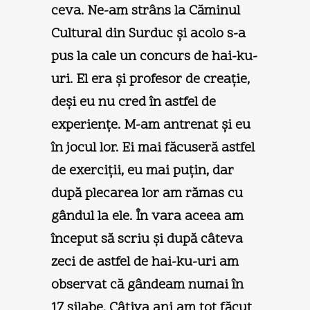
ceva. Ne-am strâns la Căminul
Cultural din Surduc şi acolo s-a
pus la cale un concurs de hai-ku-
uri. El era şi profesor de creaţie,
deşi eu nu cred în astfel de
experienţe. M-am antrenat şi eu
în jocul lor. Ei mai făcuseră astfel
de exerciţii, eu mai puţin, dar
după plecarea lor am rămas cu
gândul la ele. În vara aceea am
început să scriu şi după câteva
zeci de astfel de hai-ku-uri am
observat că gândeam numai în
17 silabe. Câţiva ani am tot făcut