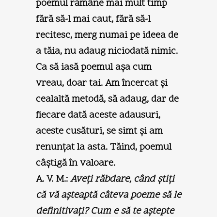
poemul rămâne mai mult timp
fără să-l mai caut, fără să-l
recitesc, merg numai pe ideea de
a tăia, nu adaug niciodată nimic.
Ca să iasă poemul aşa cum
vreau, doar tai. Am încercat şi
cealaltă metodă, să adaug, dar de
fiecare dată aceste adausuri,
aceste cusături, se simt şi am
renunţat la asta. Tăind, poemul
câştigă în valoare.
A. V. M.:
Aveţi răbdare, când ştiţi
că vă aşteaptă câteva poeme să le
definitivaţi? Cum e să te aştepte