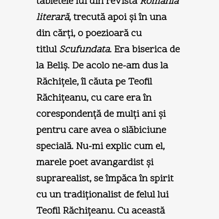
tabletele lui din revista
România
literară
, trecută apoi şi în una
din cărţi, o poezioară cu
titlul
Scufundata
. Era biserica de
la Beliş. De acolo ne-am dus la
Răchiţele, îl căuta pe Teofil
Răchiţeanu, cu care era în
corespondenţă de mulţi ani şi
pentru care avea o slăbiciune
specială. Nu-mi explic cum el,
marele poet avangardist şi
suprarealist, se împăca în spirit
cu un tradiţionalist de felul lui
Teofil Răchiţeanu. Cu această