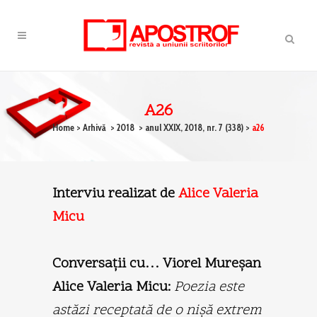
A26
Home
>
Arhivă
>
2018
>
anul XXIX, 2018, nr. 7 (338)
>
a26
Interviu realizat de
Alice Valeria
Micu
Conversaţii cu… Viorel Mureşan
Alice Valeria Micu:
Poezia este
astăzi receptată de o nişă extrem