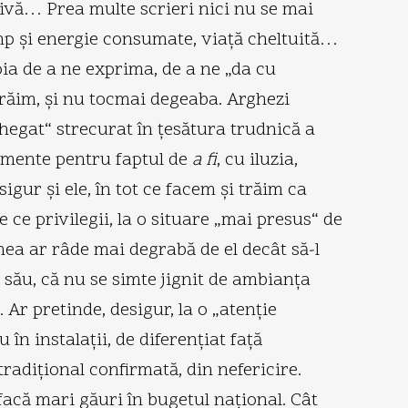
rivă… Prea multe scrieri nici nu se mai
imp şi energie consumate, viaţă cheltuită…
oia de a ne exprima, de a ne „da cu
 trăim, şi nu tocmai degeaba. Arghezi
chegat“ strecurat în ţesătura trudnică a
gumente pentru faptul de
a fi
, cu iluzia,
sigur şi ele, în tot ce facem şi trăim ca
 ce privilegii, la o situare „mai presus“ de
mea ar râde mai degrabă de el decât să-l
său, că nu se simte jignit de ambianţa
Ar pretinde, desigur, la o „atenţie
în instalaţii, de diferenţiat faţă
radiţional confirmată, din nefericire.
 facă mari găuri în bugetul naţional. Cât