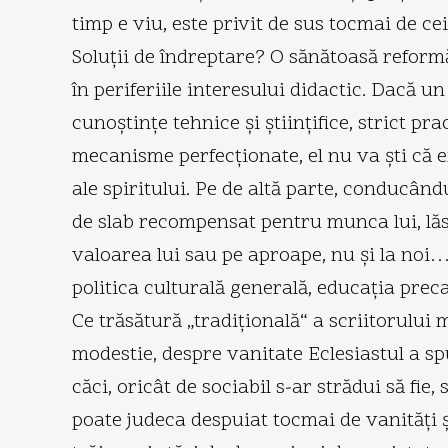
timp e viu, este privit de sus tocmai de c
Soluţii de îndreptare? O sănătoasă reformă
în periferiile interesului didactic. Dacă u
cunoştinţe tehnice şi ştiinţifice, strict p
mecanisme perfecţionate, el nu va şti că ex
ale spiritului. Pe de altă parte, conducând
de slab recompensat pentru munca lui, lăsat
valoarea lui sau pe aproape, nu şi la noi…
politica culturală generală, educaţia preca
Ce trăsătură „tradiţională“ a scriitorului 
modestie, despre vanitate Eclesiastul a sp
căci, oricât de sociabil s-ar strădui să fi
poate judeca despuiat tocmai de vanităţi ş