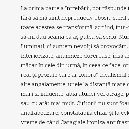
La prima parte a întrebării, pot răspunde f
fără să mă simt neproductiv obosit, steril 
toate acestea se transformă, scriind, într
să-mi dau seama că aş putea să scriu. Mun
iluminaţi, ci suntem nevoiţi să provocăm, 
interiorizate, anamneze dureroase, însă as
măcar în cele din urmă, în ceea ce face, or
real şi prozaic care ar „onora“ idealismul să
alte angajamente, unele la distanţă mare de
mari şi influente, abia atunci vei atrage, 
sau cu atât mai mult. Cititorii nu sunt foar
analfabetizare, constatabilă chiar şi la ce
vreme de când Caragiale ironiza antifrastic