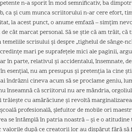
ompetente n-a sporit în mod semnificativ, ba dimpot
b, ca şi cum munca scriitorului n-ar cere efort, t
evitat, la acest punct, o anume emfază – simţim nev
t de cât marcat personal. Să se ştie că am trăit, că
temeliile scrisului şi despre „tighelul de sânge-n
 credinţe mari pe suprafeţele mici ale paginii, ar
ar în parte, relativul şi accidentalul, însemnate, de
 esenţial, nu am presupus şi pretenţia la cine ştie
 mai îndrăzni cineva acum să se proclame geniu, lu
u înseamnă că scriitorul nu are mândria, orgoliul 
 trăieşte cu amărăciune şi revoltă marginalizarea. 
oală profesională, şlefuitor de mobile ori maestru 
se întâmplă în patria noastră – şi e o atitudine t
 valorile după ce creatorii lor au dispărut fără să