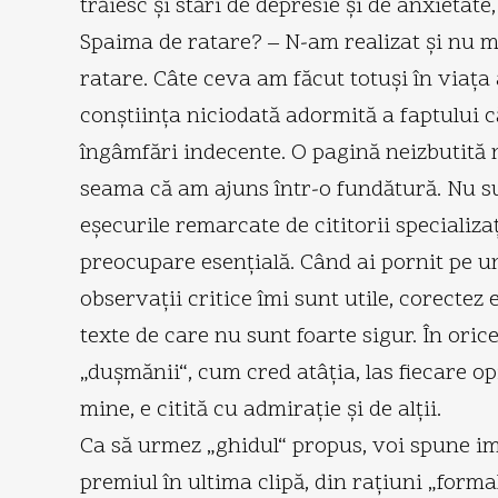
trăiesc şi stări de depresie şi de anxietate,
Spaima de ratare? – N-am realizat şi nu m-
ratare. Câte ceva am făcut totuşi în viaţa
conştiinţa niciodată adormită a faptului 
îngâmfări indecente. O pagină neizbutită
seama că am ajuns într-o fundătură. Nu sunt
eşecurile remarcate de cititorii specializaţ
preocupare esenţială. Când ai pornit pe un
observaţii critice îmi sunt utile, corectez 
texte de care nu sunt foarte sigur. În orice
„duşmănii“, cum cred atâţia, las fiecare op
mine, e citită cu admiraţie şi de alţii.
Ca să urmez „ghidul“ propus, voi spune im
premiul în ultima clipă, din raţiuni „form