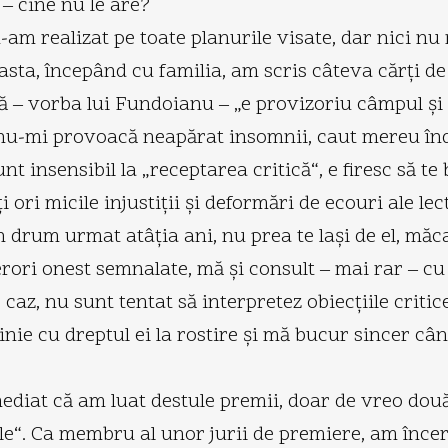
 – cine nu le are?
am realizat pe toate planurile visate, dar nici nu 
 asta, începând cu familia, am scris câteva cărţi d
că – vorba lui Fundoianu – „e provizoriu câmpul şi
 nu-mi provoacă neapărat insomnii, caut mereu în
 insensibil la „receptarea critică“, e firesc să te 
i ori micile injustiţii şi deformări de ecouri ale le
 drum urmat atâţia ani, nu prea te laşi de el, măca
erori onest semnalate, mă şi consult – mai rar – cu 
 caz, nu sunt tentat să interpretez obiecţiile criti
inie cu dreptul ei la rostire şi mă bucur sincer câ
ediat că am luat destule premii, doar de vreo două
ale“. Ca membru al unor jurii de premiere, am încerc