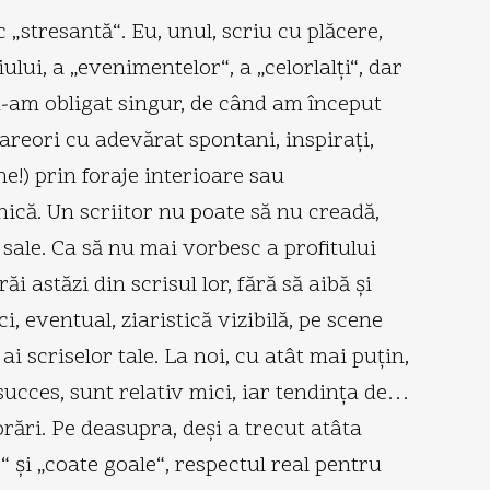
 „stresantă“. Eu, unul, scriu cu plăcere,
lui, a „evenimentelor“, a „celorlalţi“, dar
 m-am obligat singur, de când am început
areori cu adevărat spontani, inspiraţi,
e!) prin foraje interioare sau
ică. Un scriitor nu poate să nu creadă,
i sale. Ca să nu mai vorbesc a profitului
i astăzi din scrisul lor, fără să aibă şi
, eventual, ziaristică vizibilă, pe scene
i scriselor tale. La noi, cu atât mai puţin,
e succes, sunt relativ mici, iar tendinţa de…
orări. Pe deasupra, deşi a trecut atâta
“ şi „coate goale“, respectul real pentru