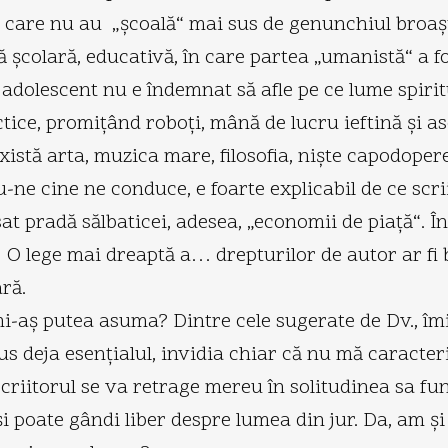
ei care nu au „şcoală“ mai sus de genunchiul broaş
 şcolară, educativă, în care partea „umanistă“ a f
n adolescent nu e îndemnat să afle pe ce lume spirit
ractice, promiţând roboţi, mână de lucru ieftină şi 
istă arta, muzica mare, filosofia, nişte capodopere
u-ne cine ne conduce, e foarte explicabil de ce scri
 pradă sălbaticei, adesea, „economii de piaţă“. În a
 O lege mai dreaptă a… drepturilor de autor ar fi 
ră.
mi-aş putea asuma? Dintre cele sugerate de Dv., îmi 
us deja esenţialul, invidia chiar că nu mă caracte
e, scriitorul se va retrage mereu în solitudinea sa f
i poate gândi liber despre lumea din jur. Da, am şi 