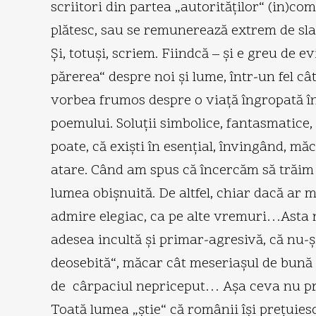
scriitori din partea „autorităţilor“ (in)c
plătesc, sau se remunerează extrem de sla
Şi, totuşi, scriem. Fiindcă – şi e greu de 
părerea“ despre noi şi lume, într-un fel câ
vorbea frumos despre o viaţă îngropată în 
poemului. Soluţii simbolice, fantasmatice,
poate, că exişti în esenţial, învingând, măc
atare. Când am spus că încercăm să trăim în
lumea obişnuită. De altfel, chiar dacă ar
admire elegiac, ca pe alte vremuri…Asta n
adesea incultă şi primar-agresivă, că nu-şi
deosebită“, măcar cât meseriaşul de bună şc
de cârpaciul nepriceput… Aşa ceva nu prea 
Toată lumea „ştie“ că românii îşi preţuiesc