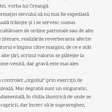
tei, vorba lui Creangă.
ormaţiei elevului să nu mai fie expediată
uală trăieşte şi i se servesc numai
ascultătoare de ordine patronale sau de alte
 literare, realizările reverberante afectiv
itorul e împins către margini, de ce e atât
lte ţări, scrisul valoros se plăteşte la
bine-venită, dar gravă este mai ales
controlez „orgoliul“ prin exerciţii de
rizează. Mai degrabă sunt un singuratic,
undamentală, în chilia lăuntrică de unde se
capricii, dar încerc să le supraveghez,