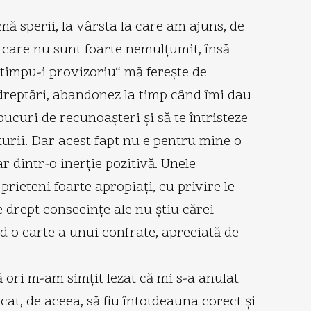
mă sperii, la vârsta la care am ajuns, de
e care nu sunt foarte nemulţumit, însă
 timpu-i provizoriu“ mă fereşte de
dreptări, abandonez la timp când îmi dau
bucuri de recunoaşteri şi să te întristeze
cturii. Dar acest fapt nu e pentru mine o
r dintr-o inerţie pozitivă. Unele
prieteni foarte apropiaţi, cu privire le
ce drept consecinţe ale nu ştiu cărei
nd o carte a unui confrate, apreciată de
 ori m-am simţit lezat că mi s-a anulat
at, de aceea, să fiu întotdeauna corect şi