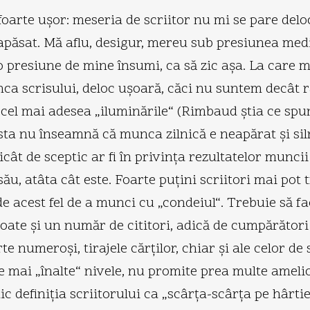
oarte uşor: meseria de scriitor nu mi se pare deloc
apăsat. Mă aflu, desigur, mereu sub presiunea mediu
-o presiune de mine însumi, ca să zic aşa. La care
ca scrisului, deloc uşoară, căci nu suntem decât r
cel mai adesea „iluminările“ (Rimbaud ştia ce spun
ta nu înseamnă că munca zilnică e neapărat şi siln
icât de sceptic ar fi în privinţa rezultatelor munci
u, atâta cât este. Foarte puţini scriitori mai pot tră
 acest fel de a munci cu „condeiul“. Trebuie să faci
poate şi un număr de cititori, adică de cumpărători a
te numeroşi, tirajele cărţilor, chiar şi ale celor d
le mai „înalte“ nivele, nu promite prea multe ameli
 definiţia scriitorului ca „scârţa-scârţa pe hârtie