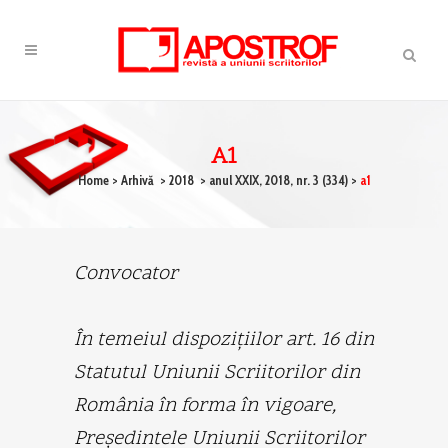
A1
Home
>
Arhivă
>
2018
>
anul XXIX, 2018, nr. 3 (334)
>
a1
Convocator
În temeiul dispoziţiilor art. 16 din
Statutul Uniunii Scriitorilor din
România în forma în vigoare,
Preşedintele Uniunii Scriitorilor