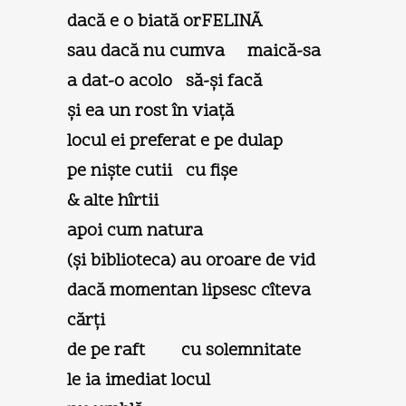
dacă e o biată orFELINÃ
sau dacă nu cumva maică-sa
a dat-o acolo să-şi facă
şi ea un rost în viață
locul ei preferat e pe dulap
pe nişte cutii cu fişe
& alte hîrtii
apoi cum natura
(şi biblioteca) au oroare de vid
dacă momentan lipsesc cîteva
cărți
de pe raft cu solemnitate
le ia imediat locul