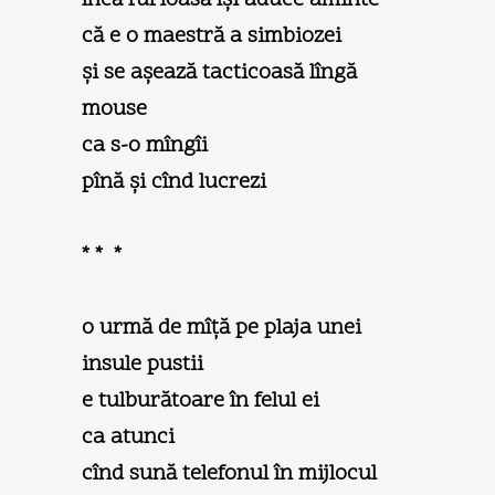
că e o maestră a simbiozei
şi se aşează tacticoasă lîngă
mouse
ca s-o mîngîi
pînă şi cînd lucrezi
* * *
o urmă de mîță pe plaja unei
insule pustii
e tulburătoare în felul ei
ca atunci
cînd sună telefonul în mijlocul