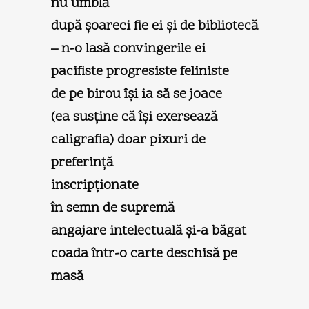
nu umblă
după şoareci fie ei şi de bibliotecă
– n-o lasă convingerile ei
pacifiste progresiste feliniste
de pe birou îşi ia să se joace
(ea susține că îşi exersează
caligrafia) doar pixuri de
preferință
inscripționate
în semn de supremă
angajare intelectuală şi-a băgat
coada într-o carte deschisă pe
masă