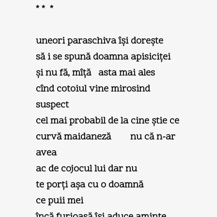
* * *
uneori paraschiva îşi doreşte
să i se spună doamna apisiciței
şi nu fă, mîță asta mai ales
cînd cotoiul vine mirosind
suspect
cel mai probabil de la cine ştie ce
curvă maidaneză nu că n-ar
avea
ac de cojocul lui dar nu
te porți aşa cu o doamnă
ce puii mei
încă furioasă îşi aduce aminte