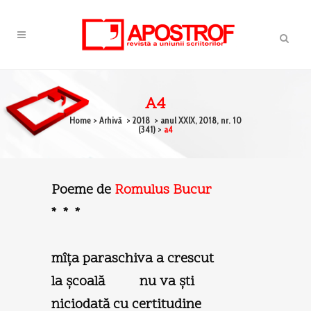
A4
Home
>
Arhivă
>
2018
>
anul XXIX, 2018, nr. 10
(341)
>
a4
Poeme de
Romulus Bucur
* * *
mîța paraschiva a crescut
la şcoală nu va şti
niciodată cu certitudine