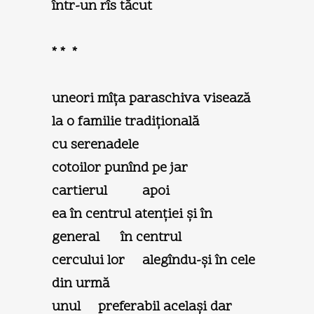
într-un rîs tăcut
* * *
uneori mîța paraschiva visează
la o familie tradițională
cu serenadele
cotoilor punînd pe jar
cartierul apoi
ea în centrul atenției şi în
general în centrul
cercului lor alegîndu-şi în cele
din urmă
unul preferabil acelaşi dar