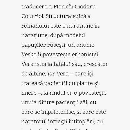
traducere a Floricăi Ciodaru-
Courriol. Structura epică a
romanului este o naraţiune în
naraţiune, după modelul
păpuşilor ruseşti: un anume
Vesko îi povesteşte erbonistei
Vera istoria tatălui său, crescător
de albine, iar Vera – care îşi
tratează pacienţii cu plante şi
miere –, la rîndul ei, o povesteşte
unuia dintre pacienţii săi, cu
care se împrietenise, şi care este
naratorul întregii întîmplări, cu