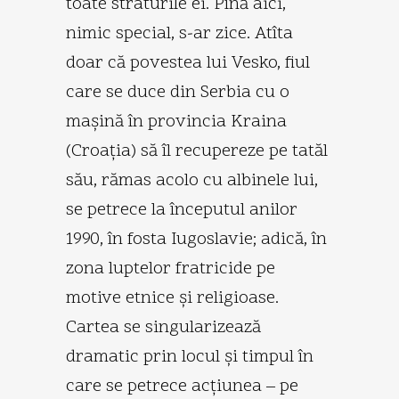
toate straturile ei. Pînă aici,
nimic special, s-ar zice. Atîta
doar că povestea lui Vesko, fiul
care se duce din Serbia cu o
maşină în provincia Kraina
(Croaţia) să îl recupereze pe tatăl
său, rămas acolo cu albinele lui,
se petrece la începutul anilor
1990, în fosta Iugoslavie; adică, în
zona luptelor fratricide pe
motive etnice şi religioase.
Cartea se singularizează
dramatic prin locul şi timpul în
care se petrece acţiunea – pe