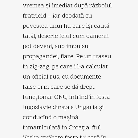
vremea şi imediat după războiul
fratricid – iar deodată cu
povestea unui fiu care îşi caută
tatăl, descrie felul cum oamenii
pot deveni, sub impulsul
propagandei, fiare. Pe un traseu
în zig-zag, pe care i l-a calculat
un oficial rus, cu documente
false prin care se dă drept
funcţionar ONU, intrînd în fosta
Iugoslavie dinspre Ungaria şi
conducînd o maşină
înmatriculată în Croaţia, fiul
Vesko străbate fosta lui ţară în