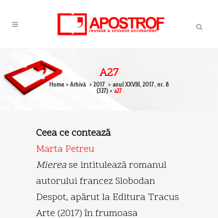
A27
Home
>
Arhivă
>
2017
>
anul XXVIII, 2017, nr. 8
(327)
>
a27
Ceea ce contează
Marta Petreu
Mierea
se intitulează romanul
autorului francez Slobodan
Despot, apărut la Editura Tracus
Arte (2017) în frumoasa