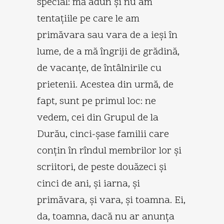
special: mă adun şi nu am
tentaţiile pe care le am
primăvara sau vara de a ieşi în
lume, de a mă îngriji de grădină,
de vacanţe, de întâlnirile cu
prietenii. Acestea din urmă, de
fapt, sunt pe primul loc: ne
vedem, cei din Grupul de la
Durău, cinci-şase familii care
conţin în rîndul membrilor lor şi
scriitori, de peste douăzeci şi
cinci de ani, şi iarna, şi
primăvara, şi vara, şi toamna. Ei,
da, toamna, dacă nu ar anunţa