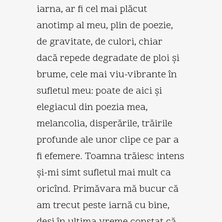
iarna, ar fi cel mai plăcut
anotimp al meu, plin de poezie,
de gravitate, de culori, chiar
dacă repede degradate de ploi şi
brume, cele mai viu-vibrante în
sufletul meu: poate de aici şi
elegiacul din poezia mea,
melancolia, disperările, trăirile
profunde ale unor clipe ce par a
fi efemere. Toamna trăiesc intens
şi-mi simt sufletul mai mult ca
oricînd. Primăvara mă bucur că
am trecut peste iarnă cu bine,
deşi în ultima vreme constat că