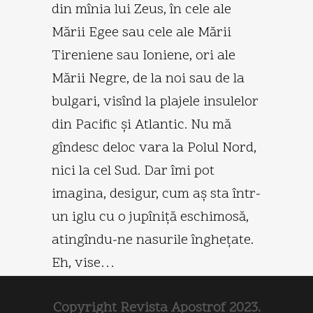
din mînia lui Zeus, în cele ale
Mării Egee sau cele ale Mării
Tireniene sau Ioniene, ori ale
Mării Negre, de la noi sau de la
bulgari, visînd la plajele insulelor
din Pacific şi Atlantic. Nu mă
gîndesc deloc vara la Polul Nord,
nici la cel Sud. Dar îmi pot
imagina, desigur, cum aş sta într-
un iglu cu o jupîniţă eschimosă,
atingîndu-ne nasurile îngheţate.
Eh, vise…
Copyright Revista Apostrof 2023.