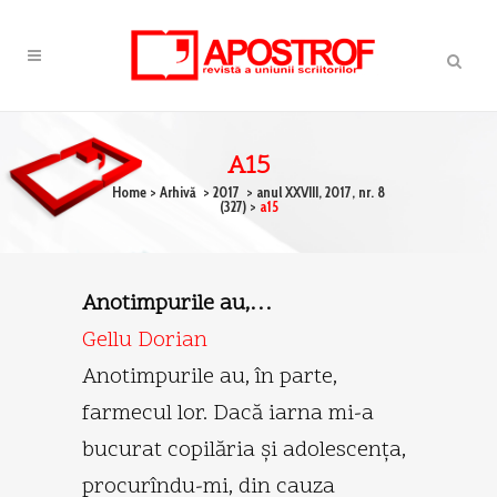
A15
Home
>
Arhivă
>
2017
>
anul XXVIII, 2017, nr. 8
(327)
>
a15
Anotimpurile au,…
Gellu Dorian
Anotimpurile au, în parte,
farmecul lor. Dacă iarna mi-a
bucurat copilăria şi adolescenţa,
procurîndu-mi, din cauza