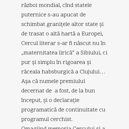
război mondial, cînd statele
puternice s-au apucat de
schimbat graniţele altor state şi
de trasat o altă hartă a Europei,
Cercul literar s-ar fi născut nu în
„maternitatea lirică” a Sibiului, ci
pur şi simplu în rigoarea şi
răceala habsburgică a Clujului…
Aşa că numele premiului
decernat de a fost, de la bun
început, şi o declaraţie
programatică de continuitate cu
programul cerchist.
Omagiind memoria Cercului şi a