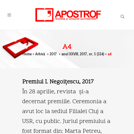
A4
Home
>
Arhivă
>
2017
>
anul XXVIII, 2017, nr. 5 (324)
>
a4
Premiul I. Negoiţescu, 2017
În 28 aprilie, revista şi-a
decernat premiile. Ceremonia a
avut loc la sediul Filialei Cluj a
USR, cu public. Juriul premiului a
fost format din: Marta Petreu,