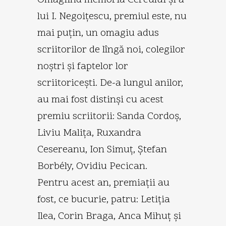
lui I. Negoiţescu, premiul este, nu
mai puţin, un omagiu adus
scriitorilor de lîngă noi, colegilor
noştri şi faptelor lor
scriitoriceşti. De-a lungul anilor,
au mai fost distinşi cu acest
premiu scriitorii: Sanda Cordoş,
Liviu Maliţa, Ruxandra
Cesereanu, Ion Simuţ, Ştefan
Borbély, Ovidiu Pecican.
Pentru acest an, premiaţii au
fost, ce bucurie, patru: Letiţia
Ilea, Corin Braga, Anca Mihuţ şi