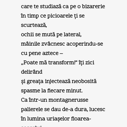
care te studiază ca pe o bizarerie
în timp ce picioarele ţi se
scurtează,
ochii se mută pe lateral,
mâinile zvâcnesc acoperindu-se
cu pene aztece –
,,Poate mă transform!“ îţi zici
delirând
şi greaţa injectează neobosită
spasme la fiecare minut.
Ca într-un montagnerusse
palierele se dau de-a dura, lucesc
în lumina uriaşelor floarea-