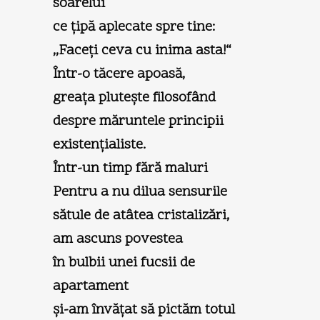
soarelui
ce ţipă aplecate spre tine:
,,Faceţi ceva cu inima asta!“
Într-o tăcere apoasă,
greaţa pluteşte filosofând
despre măruntele principii
existenţialiste.
Într-un timp fără maluri
Pentru a nu dilua sensurile
sătule de atâtea cristalizări,
am ascuns povestea
în bulbii unei fucsii de
apartament
şi-am învăţat să pictăm totul