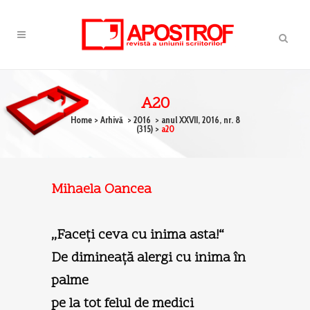
A20
Home
>
Arhivă
>
2016
>
anul XXVII, 2016, nr. 8
(315)
>
a20
Mihaela Oancea
,,Faceţi ceva cu inima asta!“
De dimineaţă alergi cu inima în
palme
pe la tot felul de medici