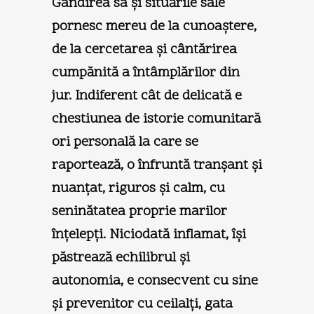
Gândirea sa şi situările sale
pornesc mereu de la cunoaştere,
de la cercetarea şi cântărirea
cumpănită a întâmplărilor din
jur. Indiferent cât de delicată e
chestiunea de istorie comunitară
ori personală la care se
raportează, o înfruntă tranşant şi
nuanţat, riguros şi calm, cu
seninătatea proprie marilor
înţelepţi. Niciodată inflamat, îşi
păstrează echilibrul şi
autonomia, e consecvent cu sine
şi prevenitor cu ceilalţi, gata