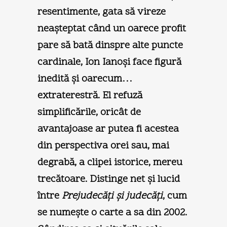
resentimente, gata să vireze
neaşteptat când un oarece profit
pare să bată dinspre alte puncte
cardinale, Ion Ianoşi face figură
inedită şi oarecum…
extraterestră. El refuză
simplificările, oricât de
avantajoase ar putea fi acestea
din perspectiva orei sau, mai
degrabă, a clipei istorice, mereu
trecătoare. Distinge net şi lucid
între
Prejudecăţi şi judecăţi
, cum
se numeşte o carte a sa din 2002.