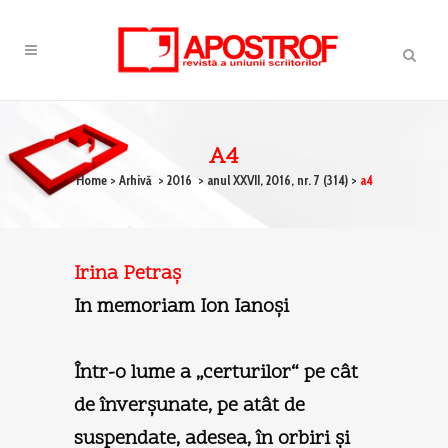
A4
Home
>
Arhivă
>
2016
>
anul XXVII, 2016, nr. 7 (314)
>
a4
Irina Petraş
In memoriam Ion Ianoși
Într-o lume a „certurilor“ pe cât
de înverşunate, pe atât de
suspendate, adesea, în orbiri şi