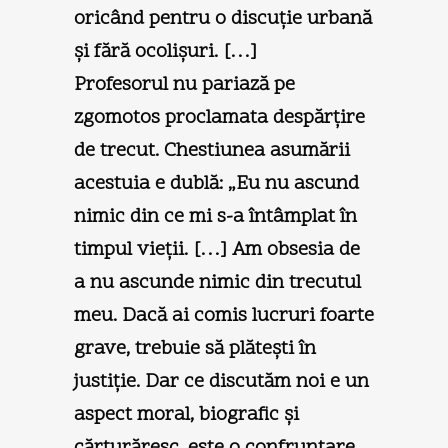
oricând pentru o discuţie urbană
şi fără ocolişuri. […]
Profesorul nu pariază pe
zgomotos proclamata despărţire
de trecut. Chestiunea asumării
acestuia e dublă: „Eu nu ascund
nimic din ce mi s-a întâmplat în
timpul vieţii. […] Am obsesia de
a nu ascunde nimic din trecutul
meu. Dacă ai comis lucruri foarte
grave, trebuie să plăteşti în
justiţie. Dar ce discutăm noi e un
aspect moral, biografic şi
cărturăresc, este o confruntare